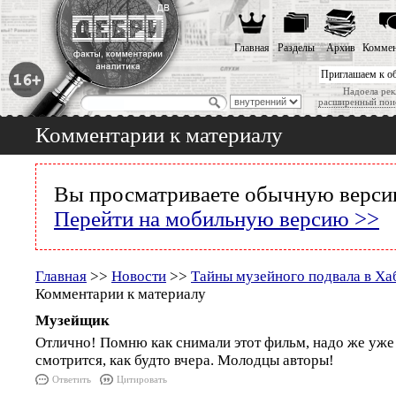
Главная
Разделы
Архив
Коммен
Приглашаем к о
Надоела рек
расширенный пои
Комментарии к материалу
Вы просматриваете обычную версию
Перейти на мобильную версию >>
Главная
>>
Новости
>>
Тайны музейного подвала в Ха
Комментарии к материалу
Музейщик
Отлично! Помню как снимали этот фильм, надо же уже с
смотрится, как будто вчера. Молодцы авторы!
Ответить
Цитировать