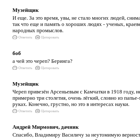
Музейщик
И еще. За это время, увы, не стало многих людей, сни
так что еще и память о хороших людях - ученых, краев
народных промыслов.
Ответить
Цитировать
боб
а чей это череп? Беринга?
Ответить
Цитировать
Музейщик
Череп привезён Арсеньевым с Камчатки в 1918 году, н
примерно три столетия, очень лёгкий, словно из папье
руках. Конечно, грустно, но это в интересах науки.
Ответить
Цитировать
Андрей Мирмович, дачник
Спасибо, Владимиру Василичу за неутомимую вернос