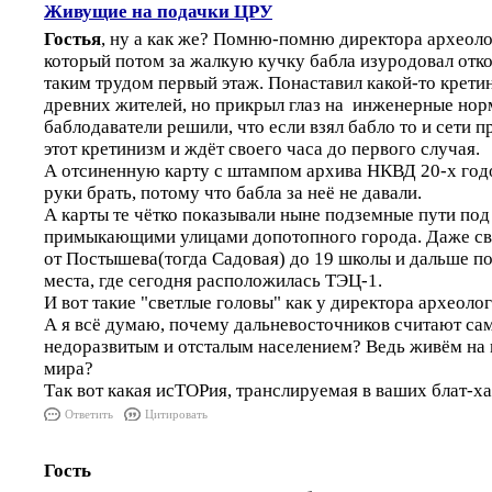
Живущие на подачки ЦРУ
Гостья
, ну а как же? Помню-помню директора археоло
который потом за жалкую кучку бабла изуродовал отк
таким трудом первый этаж. Понаставил какой-то крети
древних жителей, но прикрыл глаз на инженерные нор
баблодаватели решили, что если взял бабло то и сети п
этот кретинизм и ждёт своего часа до первого случая.
А отсиненную карту с штампом архива НКВД 20-х годо
руки брать, потому что бабла за неё не давали.
А карты те чётко показывали ныне подземные пути по
примыкающими улицами допотопного города. Даже св
от Постышева(тогда Садовая) до 19 школы и дальше п
места, где сегодня расположилась ТЭЦ-1.
И вот такие "светлые головы" как у директора археолог
А я всё думаю, почему дальневосточников считают са
недоразвитым и отсталым населением? Ведь живём на 
мира?
Так вот какая исТОРия, транслируемая в ваших блат-ха
Ответить
Цитировать
Гость