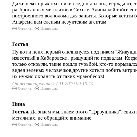
Даже некоторых охотники следопыты подтверждают, ч
разбросанных мегалитов в Сихоте-Алиньской тайге ест
построенного волнолома для защиты. Которые кстати б
Анафема вам слепым иезуитским агентам.
Ответить
Цитировать
Гостья
Ну вот и псих первый откликнулся под ником "Живущи
известный в Хабаровске , рыщущий по подвалам. Когд
только открыли, такие пошли гурьбой, кто-то порывалс
видел зелёных человечков,другие хотели побить витр
их нужно охранять от таких мракобесов!
Отредактировано 27.11.2019 09:10:14
Ответить
Цитировать
Нина
Гостья.
Да знаем мы, знаем этого "Цэрэушника", свих
мегалитах, не обращайте внимание.
Ответить
Цитировать