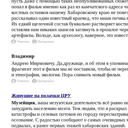
пусть даже с помощью таких неопубликованных сюжето
попал в фильм именно как раз из камчатского адреса ч
костных останков нашему Хабаровскому краю не повез
рассказывал один известный краевед, что наши почвы 
Их едкий щелочной состав буквально растворяет костн
оставляя нам никаких шансов заглянуть в прошлое чер
артефакты. Володе, как археологу, наверное, это извес
Ответить
Цитировать
Владимир
Андрею Мирмовичу. Да,дружище, и об этом я упоминал
фрагмент этот в фильм мы не поставили, чтобы не пере
и этнография, экология. Пора снимать новый фильм.
Ответить
Цитировать
Живущие на подачки ЦРУ
Музейщик
, ваша иезуитская деятельность всё равно н
запудрить населению мозги. Тем людям, что я раскрыл 
катастрофы и селевых потоков по городу пересматрив
осознание. С радостью сообщают о самых очевидных м
подвалах, а ранее первых этажей хабаровских зданий.