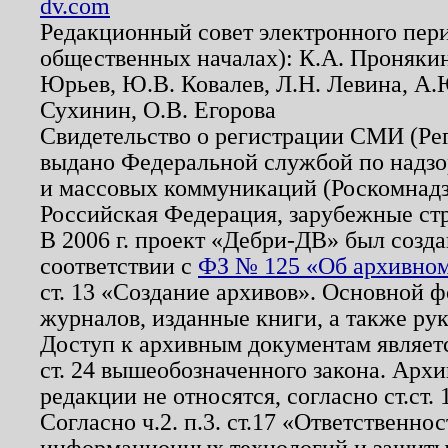
dv.com
Редакционный совет электронного пер
общественных началах): К.А. Проняки
Юрьев, Ю.В. Ковалев, Л.Н. Левина, А.
Сухинин, О.В. Егорова
Свидетельство о регистрации СМИ (Р
выдано Федеральной службой по надзо
и массовых коммуникаций (Роскомнадзо
Российская Федерация, зарубежные ст
В 2006 г. проект «Дебри-ДВ» был созда
соответствии с
ФЗ № 125 «Об архивном
ст. 13 «Создание архивов». Основной ф
журналов, изданные книги, а также ру
Доступ к архивным документам являетс
ст. 24 вышеобозначенного закона. Арх
редакции не относятся, согласно ст.ст. 
Согласно ч.2. п.3. ст.17 «Ответственн
информационных технологий и защит