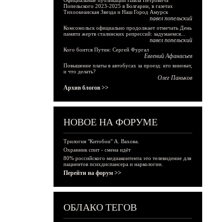
Официальные публикации Павла Петровича
Попельского 2023-2025 в Болгарии, в газетах
Тихоокеанская Звезда и Наш Город Амурск
павел попельский
Комсомольск официально продолжает отмечать День
памяти жертв сталинских репрессий: задумаемся...
павел попельский
Кого боится Путин: Сергей Фургал
Евгений Афанасьев
Повышение платы в автобусах за проезд: кто виноват,
и что делать?
Олег Паньков
Архив блогов >>
НОВОЕ НА ФОРУМЕ
Трилогия "Китобои" А. Вахова.
Охранник спит - смена идёт
80% российского медиаконтента это телевидение для
пациентов психдиспансера и наркологии.
Перейти на форум >>
ОБЛАКО ТЕГОВ