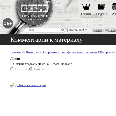
Главная
Разделы
Ар
расширенный пои
Комментарии к материалу
Главная
>>
Новости
>>
Амурчанин строит ферму на поголовье из 100 коров
>> 
Лилия
На какой хладокомбинат он сдает молоко?
Ответить
Цитировать
Добавить комментарий