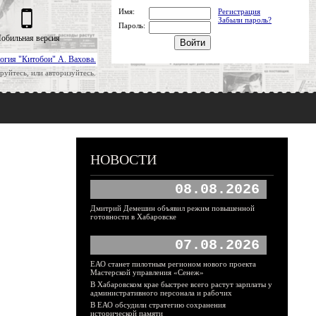
Имя:
Регистрация
Забыли пароль?
Пароль:
обильная версия
огия "Китобои" А. Вахова.
руйтесь, или авторизуйтесь.
НОВОСТИ
08.08.2026
Дмитрий Демешин объявил режим повышенной
готовности в Хабаровске
07.08.2026
ЕАО станет пилотным регионом нового проекта
Мастерской управления «Сенеж»
В Хабаровском крае быстрее всего растут зарплаты у
административного персонала и рабочих
В ЕАО обсудили стратегию сохранения
исторической памяти