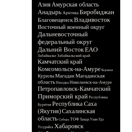
Азия
Амурская область
Биробиджан
Анадырь
Арктика
Владивосток
Благовещенск
Восточный военный округ
Дальневосточный
федеральный округ
Дальний Восток
ЕАО
Забайкалье
Забайкальский край
Камчатский край
Комсомольск-на-Амуре
Корякия
Магадан
Магаданская
Курилы
область
Николаевск-на-Амуре
Находка
Петропавловск-Камчатский
Приморский край
Республика
Республика Саха
Бурятия
(Якутия)
Сахалинская
область
ТОФ
Тында
Улан-Удэ
Сибирь
Хабаровск
Уссурийск