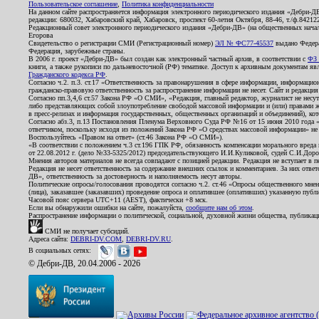
Пользовательское соглашение
,
Политика конфиденциальности
На данном сайте распространяется информация электронного периодического издания «Дебри-Д
редакции: 680032, Хабаровский край, Хабаровск, проспект 60-летия Октября, 88-46, т./ф.8421
Редакционный совет электронного периодического издания «Дебри-ДВ» (на общественных нач
Егорова
Свидетельство о регистрации СМИ (Регистрационный номер)
ЭЛ № ФС77-45537
выдано Федера
Федерация, зарубежные страны.
В 2006 г. проект «Дебри-ДВ» был создан как электронный частный архив, в соответствии с
ФЗ 
книги, а также рукописи по дальневосточной (РФ) тематике. Доступ к архивным документам явля
Гражданского кодекса РФ
.
Согласно ч.2. п.3. ст.17 «Ответственность за правонарушения в сфере информации, информац
гражданско-правовую ответственность за распространение информации не несет. Сайт и редакци
Согласно пп.3,4,6 ст.57 Закона РФ «О СМИ», «Редакция, главный редактор, журналист не несут
либо представляющих собой злоупотребление свободой массовой информации и (или) правами ж
в пресс-релизах и информация государственных, общественных организаций и объединений), кот
Согласно абз.3, п.13 Постановления Пленума Верховного Суда РФ №16 от 15 июня 2010 года 
ответчиком, поскольку исходя из положений Закона РФ «О средствах массовой информации» не 
Воспользуйтесь «Правом на ответ» (ст.46 Закона РФ «О СМИ»).
«В соответствии с положением ч.3 ст.196 ГПК РФ, обязанность компенсации морального вреда п
от 22.08.2012 г. (дело №33-5325/2012) председательствующего И.И.Куликовой, судей С.И.Дор
Мнения авторов материалов не всегда совпадают с позицией редакции. Редакция не вступает в п
Редакция не несет ответственность за содержание внешних ссылок и комментариев. За них отве
ДВ», ответственность за достоверность и наполняемость несут авторы.
Политические опросы/голосования проводятся согласно ч.2. ст.46 «Опросы общественного мнени
(лица), заказавшее (заказавших) проведение опроса и оплатившее (оплативших) указанную публик
Часовой пояс сервера UTC+11 (AEST), фактически +8 мск.
Если вы обнаружили ошибки на сайте, пожалуйста,
сообщите нам об этом
.
Распространение информации о политической, социальной, духовной жизни общества, публикац
СМИ не получает субсидий.
Адреса сайта:
DEBRI-DV.COM
,
DEBRI-DV.RU
.
В социальных сетях:
© Дебри-ДВ, 20.04.2006 - 2026