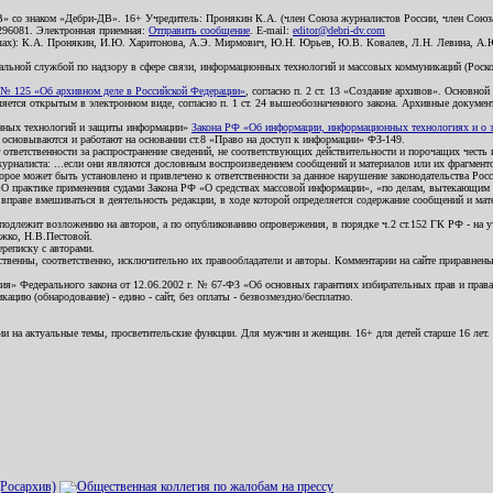
В» со знаком «Дебри-ДВ». 16+ Учредитель: Пронякин К.А. (член Союза журналистов России, член Союза
2296081. Электронная приемная:
Отправить сообщение
. E-mail:
editor@debri-dv.com
алах): К.А. Пронякин, И.Ю. Харитонова, А.Э. Мирмович, Ю.Н. Юрьев, Ю.В. Ковалев, Л.Н. Левина, А.
льной службой по надзору в сфере связи, информационных технологий и массовых коммуникаций (Роском
№ 125 «Об архивном деле в Российской Федерации»
, согласно п. 2 ст. 13 «Создание архивов». Основно
ется открытым в электронном виде, согласно п. 1 ст. 24 вышеобозначенного закона. Архивные документы 
ионных технологий и защиты информации»
Закона РФ «Об информации, информационных технологиях и о за
я основываются и работают на основании ст.8 «Право на доступ к информации» ФЗ-149.
 ответственности за распространение сведений, не соответствующих действительности и порочащих чест
урналиста: ...если они являются дословным воспроизведением сообщений и материалов или их фрагмент
орое может быть установлено и привлечено к ответственности за данное нарушение законодательства Рос
«О практике применения судами Закона РФ «О средствах массовой информации», «по делам, вытекающим 
вправе вмешиваться в деятельность редакции, в ходе которой определяется содержание сообщений и мат
одлежит возложению на авторов, а по опубликованию опровержения, в порядке ч.2 ст.152 ГК РФ - на уч
ожко, Н.В.Пестовой.
ереписку с авторами.
тственны, соответственно, исключительно их правообладатели и авторы. Комментарии на сайте приравне
я» Федерального закона от 12.06.2002 г. № 67-ФЗ «Об основных гарантиях избирательных прав и права н
ацию (обнародование) - едино - сайт, без оплаты - безвозмездно/бесплатно.
ии на актуальные темы, просветительские функции. Для мужчин и женщин. 16+ для детей старше 16 лет.