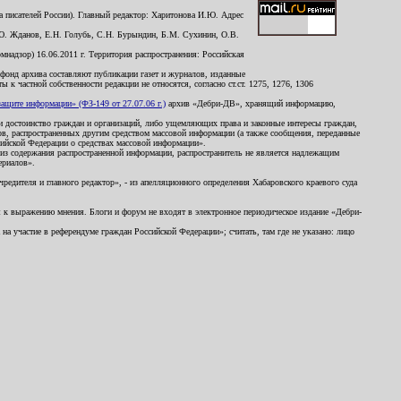
 писателей России). Главный редактор: Харитонова И.Ю. Адрес
Ю. Жданов, Е.Н. Голубь, С.Н. Бурындин, Б.М. Сухинин, О.В.
надзор) 16.06.2011 г. Территория распространения: Российская
й фонд архива составляют публикации газет и журналов, изданные
к частной собственности редакции не относятся, согласно ст.ст. 1275, 1276, 1306
щите информации» (ФЗ-149 от 27.07.06 г.)
архив «Дебри-ДВ», хранящий информацию,
ь и достоинство граждан и организаций, либо ущемляющих права и законные интересы граждан,
ов, распространенных другим средством массовой информации (а также сообщения, переданные
сийской Федерации о средствах массовой информации».
из содержания распространенной информации, распространитель не является надлежащим
ериалов».
редителя и главного редактор», - из апелляционного определения Хабаровского краевого суда
ны к выражению мнения. Блоги и форум не входят в электронное периодическое издание «Дебри-
а участие в референдуме граждан Российской Федерации»; считать, там где не указано: лицо