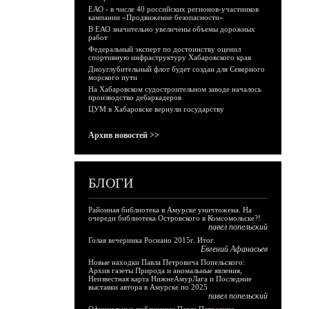
ЕАО - в числе 40 российских регионов-участников
кампании «Продвижение безопасности»
В ЕАО значительно увеличены объемы дорожных
работ
Федеральный эксперт по достоинству оценил
спортивную инфраструктуру Хабаровского края
Дноуглубительный флот будет создан для Северного
морского пути
На Хабаровском судостроительном заводе началось
производство дебаркадеров
ЦУМ в Хабаровске вернули государству
Архив новостей >>
БЛОГИ
Районная библиотека в Амурске уничтожена. На
очереди библиотека Островского в Комсомольске?!
павел попельский
Голая вечеринка Роснано 2015г. Итог.
Евгений Афанасьев
Новые находки Павла Петровича Попельского:
Архив газеты Природа и аномальные явления,
Неизвестная карта НижнеАмурЛага и Последние
выставки автора в Амурске по 2025
павел попельский