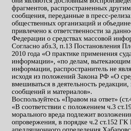
они являются дословным воспроизведе
фрагментов, распространенных другим
сообщения, переданные в пресс-релиза
общественных организаций и объединен
привлечено к ответственности за данн
Федерации о средствах массовой инфо
Согласно абз.3, п.13 Постановления П
2010 года «О практике применения суд
информации», «по делам, вытекающим
информации, распространитель не явл
исходя из положений Закона РФ «О ср
вмешиваться в деятельность редакции, 
сообщений и материалов».
Воспользуйтесь «Правом на ответ» (ст
«В соответствии с положением ч.3 ст.
морального вреда подлежит возложению
опровержения, в порядке ч.2 ст.152 ГК 
апелляционного определения Хабаровско