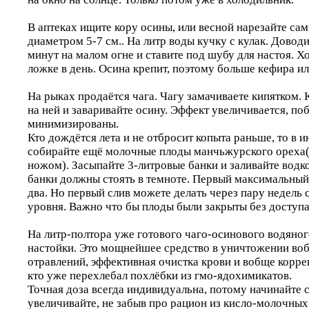
В аптеках ищите кору осины, или весной нарезайте са
диаметром 5-7 см.. На литр воды кучку с кулак. Доводи
минут на малом огне и ставите под шубу для настоя. Х
ложке в день. Осина крепит, поэтому больше кефира ил
На рыках продаётся чага. Чагу замачиваете кипятком. 
на ней и заваривайте осину. Эффект увеличивается, по
минимизированы.
Кто дождётся лета и не отбросит копыта раньше, то в и
собирайте ещё молочные плоды манчьжурского ореха( 
ножом). Засыпайте 3-литровые банки и заливайте водк
банки должны стоять в темноте. Первый максимальный
два. Но первый слив можете делать через пару недель 
уровня. Важно что бы плоды были закрыты без доступа 
На литр-полтора уже готового чаго-осинового водяног
настойки. Это мощнейшее средство в уничтожении воб
отравлений, эффективная очистка крови и вобще коррек
кто уже перехлебал похлёбки из гмо-ядохимикатов.
Точная доза всегда индивидуальна, потому начинайте 
увеличивайте, не забыв про рацион из кисло-молочных