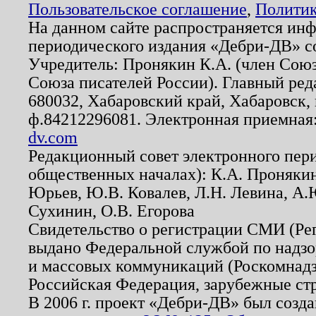
Пользовательское соглашение
,
Политик
На данном сайте распространяется ин
периодического издания «Дебри-ДВ» с
Учредитель: Пронякин К.А. (член Союз
Союза писателей России). Главный ред
680032, Хабаровский край, Хабаровск, п
ф.84212296081. Электронная приемная
dv.com
Редакционный совет электронного пер
общественных началах): К.А. Проняки
Юрьев, Ю.В. Ковалев, Л.Н. Левина, А.
Сухинин, О.В. Егорова
Свидетельство о регистрации СМИ (Р
выдано Федеральной службой по надзо
и массовых коммуникаций (Роскомнадзо
Российская Федерация, зарубежные ст
В 2006 г. проект «Дебри-ДВ» был созда