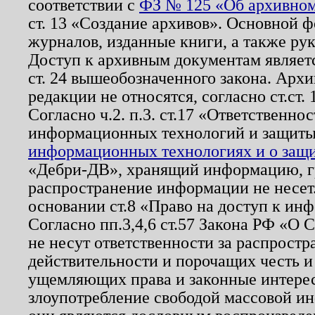
соответствии с
ФЗ № 125 «Об архивном
ст. 13 «Создание архивов». Основной ф
журналов, изданные книги, а также ру
Доступ к архивным документам являетс
ст. 24 вышеобозначенного закона. Арх
редакции не относятся, согласно ст.ст. 
Согласно ч.2. п.3. ст.17 «Ответственн
информационных технологий и защит
информационных технологиях и о защит
«Дебри-ДВ», хранящий информацию, гр
распространение информации не несет.
основании ст.8 «Право на доступ к ин
Согласно пп.3,4,6 ст.57 Закона РФ «О
не несут ответственности за распрост
действительности и порочащих честь и
ущемляющих права и законные интере
злоупотребление свободой массовой ин