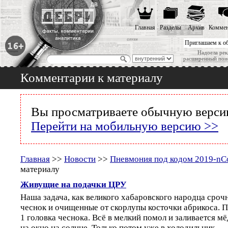
Главная
Разделы
Архив
Коммен
Приглашаем к о
Надоела рек
расширенный пои
Комментарии к материалу
Вы просматриваете обычную версию
Перейти на мобильную версию >>
Главная
>>
Новости
>>
Пневмония под кодом 2019-n
материалу
Живущие на подачки ЦРУ
Наша задача, как великого хабаровского народца сроч
чеснок и очищенные от скорлупы косточки абрикоса. П
1 головка чеснока. Всё в мелкий помол и заливается м
на окно на солнце. Только потом уже в холодильник.