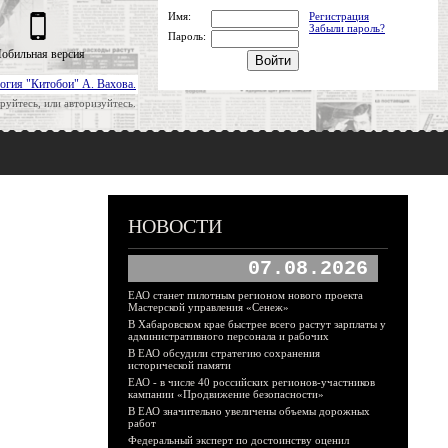
Имя:
Регистрация
Забыли пароль?
Пароль:
обильная версия
огия "Китобои" А. Вахова.
руйтесь, или авторизуйтесь.
НОВОСТИ
07.08.2026
ЕАО станет пилотным регионом нового проекта
Мастерской управления «Сенеж»
В Хабаровском крае быстрее всего растут зарплаты у
административного персонала и рабочих
В ЕАО обсудили стратегию сохранения
исторической памяти
ЕАО - в числе 40 российских регионов-участников
кампании «Продвижение безопасности»
В ЕАО значительно увеличены объемы дорожных
работ
Федеральный эксперт по достоинству оценил