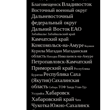
Владивосток
Благовещенск
Восточный военный округ
Дальневосточный
федеральный округ
Дальний Восток
ЕАО
Забайкалье
Забайкальский край
Камчатский край
Комсомольск-на-Амуре
Корякия
Магадан
Магаданская
Курилы
область
Николаевск-на-Амуре
Находка
Петропавловск-Камчатский
Приморский край
Республика
Республика Саха
Бурятия
(Якутия)
Сахалинская
область
ТОФ
Тында
Улан-Удэ
Сибирь
Хабаровск
Уссурийск
Хабаровский край
Чита
Чукотка
Южно-Сахалинск