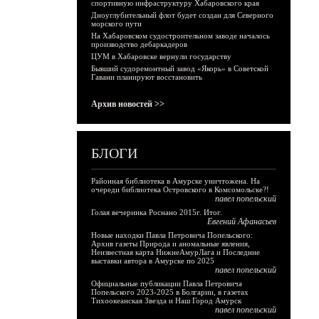
спортивную инфраструктуру Хабаровского края
Дноуглубительный флот будет создан для Северного
морского пути
На Хабаровском судостроительном заводе началось
производство дебаркадеров
ЦУМ в Хабаровске вернули государству
Бывший судоремонтный завод «Якорь» в Советской
Гавани планируют восстановить
Архив новостей >>
БЛОГИ
Районная библиотека в Амурске уничтожена. На
очереди библиотека Островского в Комсомольске?!
павел попельский
Голая вечеринка Роснано 2015г. Итог.
Евгений Афанасьев
Новые находки Павла Петровича Попельского:
Архив газеты Природа и аномальные явления,
Неизвестная карта НижнеАмурЛага и Последние
выставки автора в Амурске по 2025
павел попельский
Официальные публикации Павла Петровича
Попельского 2023-2025 в Болгарии, в газетах
Тихоокеанская Звезда и Наш Город Амурск
павел попельский