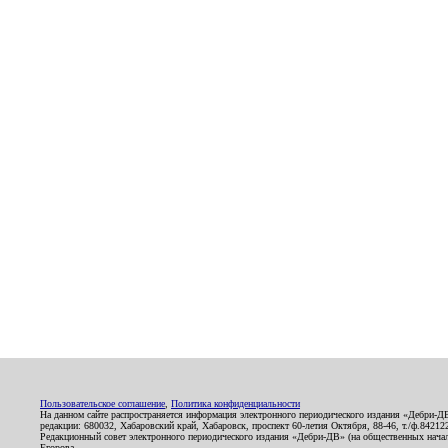
Пользовательское соглашение
,
Политика конфиденциальности
На данном сайте распространяется информация электронного периодического издания «Дебри-Д
редакции: 680032, Хабаровский край, Хабаровск, проспект 60-летия Октября, 88-46, т./ф.8421
Редакционный совет электронного периодического издания «Дебри-ДВ» (на общественных нач
Егорова