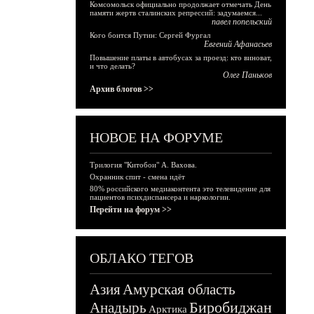
Комсомольск официально продолжает отмечать День
памяти жертв сталинских репрессий: задумаемся...
павел попельский
Кого боится Путин: Сергей Фургал
Евгений Афанасьев
Повышение платы в автобусах за проезд: кто виноват,
и что делать?
Олег Паньков
Архив блогов >>
НОВОЕ НА ФОРУМЕ
Трилогия "Китобои" А. Вахова.
Охранник спит - смена идёт
80% российского медиаконтента это телевидение для
пациентов психдиспансера и наркологии.
Перейти на форум >>
ОБЛАКО ТЕГОВ
Азия
Амурская область
Биробиджан
Анадырь
Арктика