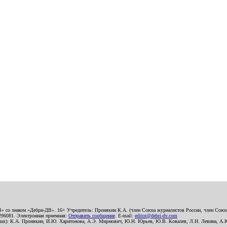
В» со знаком «Дебри-ДВ». 16+ Учредитель: Пронякин К.А. (член Союза журналистов России, член Союза
2296081. Электронная приемная:
Отправить сообщение
. E-mail:
editor@debri-dv.com
алах): К.А. Пронякин, И.Ю. Харитонова, А.Э. Мирмович, Ю.Н. Юрьев, Ю.В. Ковалев, Л.Н. Левина, А.