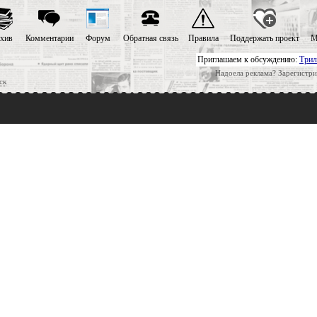
хив
Комментарии
Форум
Обратная связь
Правила
Поддержать проект
М
Приглашаем к обсуждению:
Трил
Надоела реклама? Зарегистри
ск