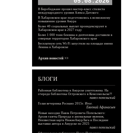
05.08.2026
В Биробиджане прошел мастер-класс стилиста
международного уровня Алекса Датского
В Хабаровском крае подготовились к возможному
повышению уровня Амура
Более 40 социальных выплат проиндексируют в
Хабаровском крае в 2027 году
Более 1 000 тонн бензина и дизтоплива доставили в
северные территории Хабаровского края
Бесплатную сеть Wi-Fi запустили на площади имени
Ленина в Хабаровске
Архив новостей >>
БЛОГИ
Районная библиотека в Амурске уничтожена. На
очереди библиотека Островского в Комсомольске?!
павел попельский
Голая вечеринка Роснано 2015г. Итог.
Евгений Афанасьев
Новые находки Павла Петровича Попельского:
Архив газеты Природа и аномальные явления,
Неизвестная карта НижнеАмурЛага и Последние
выставки автора в Амурске по 2025
павел попельский