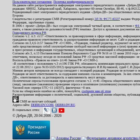
Пользовательское соглашение
,
Политика конфиденциальности
На данном сайте распространяется информация электронного периодического издания «Дебри-Д
редакции: 680032, Хабаровский край, Хабаровск, проспект 60-летия Октября, 88-46, т./ф.8421
Редакционный совет электронного периодического издания «Дебри-ДВ» (на общественных нач
Егорова
Свидетельство о регистрации СМИ (Регистрационный номер)
ЭЛ № ФС77-45537
выдано Федера
Федерация, зарубежные страны.
В 2006 г. проект «Дебри-ДВ» был создан как электронный частный архив, в соответствии с
ФЗ 
книги, а также рукописи по дальневосточной (РФ) тематике. Доступ к архивным документам явля
Гражданского кодекса РФ
.
Согласно ч.2. п.3. ст.17 «Ответственность за правонарушения в сфере информации, информац
гражданско-правовую ответственность за распространение информации не несет. Сайт и редакци
Согласно пп.3,4,6 ст.57 Закона РФ «О СМИ», «Редакция, главный редактор, журналист не несут
либо представляющих собой злоупотребление свободой массовой информации и (или) правами ж
в пресс-релизах и информация государственных, общественных организаций и объединений), кот
Согласно абз.3, п.13 Постановления Пленума Верховного Суда РФ №16 от 15 июня 2010 года 
ответчиком, поскольку исходя из положений Закона РФ «О средствах массовой информации» не 
Воспользуйтесь «Правом на ответ» (ст.46 Закона РФ «О СМИ»).
«В соответствии с положением ч.3 ст.196 ГПК РФ, обязанность компенсации морального вреда п
от 22.08.2012 г. (дело №33-5325/2012) председательствующего И.И.Куликовой, судей С.И.Дор
Мнения авторов материалов не всегда совпадают с позицией редакции. Редакция не вступает в п
Редакция не несет ответственность за содержание внешних ссылок и комментариев. За них отве
ДВ», ответственность за достоверность и наполняемость несут авторы.
Политические опросы/голосования проводятся согласно ч.2. ст.46 «Опросы общественного мнени
(лица), заказавшее (заказавших) проведение опроса и оплатившее (оплативших) указанную публик
Часовой пояс сервера UTC+11 (AEST), фактически +8 мск.
Если вы обнаружили ошибки на сайте, пожалуйста,
сообщите нам об этом
.
Распространение информации о политической, социальной, духовной жизни общества, публикац
СМИ не получает субсидий.
Адреса сайта:
DEBRI-DV.COM
,
DEBRI-DV.RU
.
В социальных сетях:
© Дебри-ДВ, 20.04.2006 - 2026