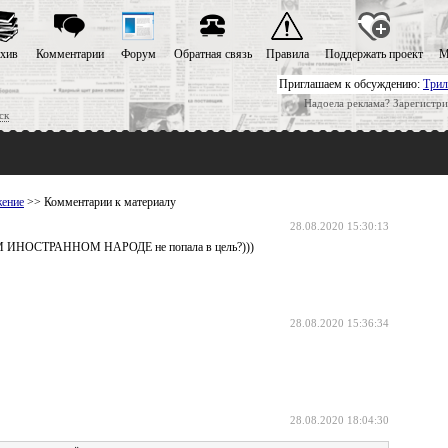
хив
Комментарии
Форум
Обратная связь
Правила
Поддержать проект
М
Приглашаем к обсуждению:
Трил
Надоела реклама? Зарегистри
ск
жение
>> Комментарии к материалу
28.08.2020 15:30:13
ВСЁМ ИНОСТРАННОМ НАРОДЕ не попала в цель?)))
28.08.2020 15:36:34
28.08.2020 18:04:30