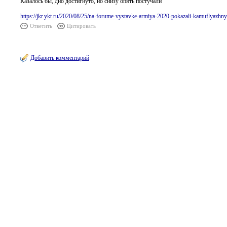
Казалось бы, дно достигнуто, но снизу опять постучали
https://jkr.ykt.ru/2020/08/25/na-forume-vystavke-armiya-2020-pokazali-kamuflyazhn
Ответить
Цитировать
Добавить комментарий