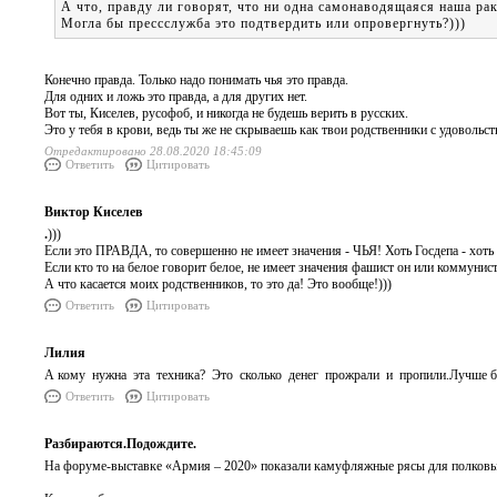
А что, правду ли говорят, что ни одна самонаводящаяся наш
Могла бы прессслужба это подтвердить или опровергнуть?)))
Конечно правда. Только надо понимать чья это правда.
Для одних и ложь это правда, а для других нет.
Вот ты, Киселев, русофоб, и никогда не будешь верить в русских.
Это у тебя в крови, ведь ты же не скрываешь как твои родственники с удовольст
Отредактировано 28.08.2020 18:45:09
Ответить
Цитировать
Виктор Киселев
.
)))
Если это ПРАВДА, то совершенно не имеет значения - ЧЬЯ! Хоть Госдепа - хоть
Если кто то на белое говорит белое, не имеет значения фашист он или коммунис
А что касается моих родственников, то это да! Это вообще!)))
Ответить
Цитировать
Лилия
А кому нужна эта техника? Это сколько денег прожрали и пропили.Лучше 
Ответить
Цитировать
Разбираются.Подождите.
На форуме-выставке «Армия – 2020» показали камуфляжные рясы для полковых