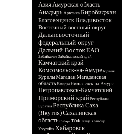
Азия
Амурская область
Биробиджан
Анадырь
Арктика
Владивосток
Благовещенск
Восточный военный округ
Дальневосточный
федеральный округ
Дальний Восток
ЕАО
Забайкалье
Забайкальский край
Камчатский край
Комсомольск-на-Амуре
Корякия
Магадан
Магаданская
Курилы
область
Николаевск-на-Амуре
Находка
Петропавловск-Камчатский
Приморский край
Республика
Республика Саха
Бурятия
(Якутия)
Сахалинская
область
ТОФ
Тында
Улан-Удэ
Сибирь
Хабаровск
Уссурийск