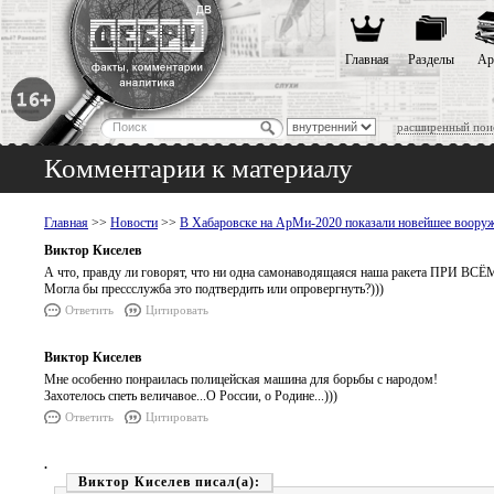
Главная
Разделы
Ар
расширенный пои
Комментарии к материалу
Главная
>>
Новости
>>
В Хабаровске на АрМи-2020 показали новейшее воору
Виктор Киселев
А что, правду ли говорят, что ни одна самонаводящаяся наша ракета ПРИ 
Могла бы прессслужба это подтвердить или опровергнуть?)))
Ответить
Цитировать
Виктор Киселев
Мне особенно понраилась полицейская машина для борьбы с народом!
Захотелось спеть величавое...О России, о Родине...)))
Ответить
Цитировать
.
Виктор Киселев