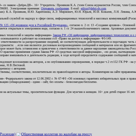
В» со знаком «Дебри-ДВ». 16+ Учредитель: Пронякин К.А. (член Союза журналистов России, член Союза
2296081. Электронная приемная:
Отправить сообщение
. E-mail:
editor@debri-dv.com
алах): К.А. Пронякин, И.Ю. Харитонова, А.Э. Мирмович, Ю.Н. Юрьев, Ю.В. Ковалев, Л.Н. Левина, А.
льной службой по надзору в сфере связи, информационных технологий и массовых коммуникаций (Роском
№ 125 «Об архивном деле в Российской Федерации»
, согласно п. 2 ст. 13 «Создание архивов». Основно
ется открытым в электронном виде, согласно п. 1 ст. 24 вышеобозначенного закона. Архивные документы 
ионных технологий и защиты информации»
Закона РФ «Об информации, информационных технологиях и о за
я основываются и работают на основании ст.8 «Право на доступ к информации» ФЗ-149.
 ответственности за распространение сведений, не соответствующих действительности и порочащих чест
урналиста: ...если они являются дословным воспроизведением сообщений и материалов или их фрагмент
орое может быть установлено и привлечено к ответственности за данное нарушение законодательства Рос
«О практике применения судами Закона РФ «О средствах массовой информации», «по делам, вытекающим 
вправе вмешиваться в деятельность редакции, в ходе которой определяется содержание сообщений и мат
одлежит возложению на авторов, а по опубликованию опровержения, в порядке ч.2 ст.152 ГК РФ - на уч
ожко, Н.В.Пестовой.
ереписку с авторами.
тственны, соответственно, исключительно их правообладатели и авторы. Комментарии на сайте приравне
я» Федерального закона от 12.06.2002 г. № 67-ФЗ «Об основных гарантиях избирательных прав и права н
ацию (обнародование) - едино - сайт, без оплаты - безвозмездно/бесплатно.
ии на актуальные темы, просветительские функции. Для мужчин и женщин. 16+ для детей старше 16 лет.