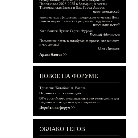
Официальные публикации Павла Петровича
Попельского 2023-2025 в Болгарии, в газетах
Тихоокеанская Звезда и Наш Город Амурск
павел попельский
Комсомольск официально продолжает отмечать День
памяти жертв сталинских репрессий: задумаемся...
павел попельский
Кого боится Путин: Сергей Фургал
Евгений Афанасьев
Повышение платы в автобусах за проезд: кто виноват,
и что делать?
Олег Паньков
Архив блогов >>
НОВОЕ НА ФОРУМЕ
Трилогия "Китобои" А. Вахова.
Охранник спит - смена идёт
80% российского медиаконтента это телевидение для
пациентов психдиспансера и наркологии.
Перейти на форум >>
ОБЛАКО ТЕГОВ