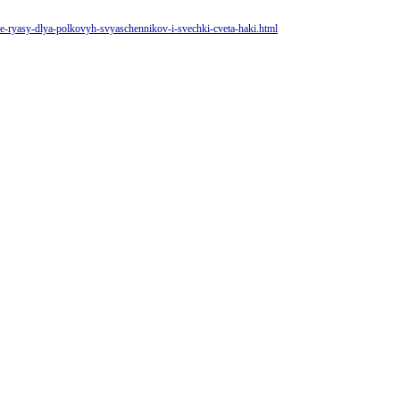
ye-ryasy-dlya-polkovyh-svyaschennikov-i-svechki-cveta-haki.html