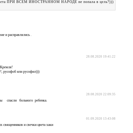
а ракета ПРИ ВСЁМ ИНОСТРАННОМ НАРОДЕ не попала в цель?)))
вие и расправлялись .
28.08.2020 19:41:22
 Кремля!
т!, русофоб или русофил)))
28.08.2020 22:09:35
бы спасли больного ребенка.
01.09.2020 13:43:08
 священников и свечки цвета хаки