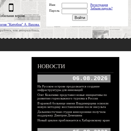
Имя:
Регистрация
Забыли пароль?
Пароль:
обильная версия
огия "Китобои" А. Вахова.
руйтесь, или авторизуйтесь.
НОВОСТИ
06.08.2026
На Русском острове продолжается создание
инфраструктуры для инноваций
Олег Кожемяко представил новые инициативы по
развитию горнолыжного туризма в России
В краевой больнице имени Владимирцева освоили
новую методику восстановления после инсульта
Дальневосточная студия кинохроники получила
поддержку Дмитрия Демешина
Новый циклон приближается к Хабаровскому краю