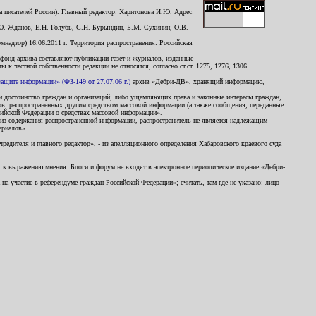
 писателей России). Главный редактор: Харитонова И.Ю. Адрес
Ю. Жданов, Е.Н. Голубь, С.Н. Бурындин, Б.М. Сухинин, О.В.
надзор) 16.06.2011 г. Территория распространения: Российская
й фонд архива составляют публикации газет и журналов, изданные
к частной собственности редакции не относятся, согласно ст.ст. 1275, 1276, 1306
щите информации» (ФЗ-149 от 27.07.06 г.)
архив «Дебри-ДВ», хранящий информацию,
ь и достоинство граждан и организаций, либо ущемляющих права и законные интересы граждан,
ов, распространенных другим средством массовой информации (а также сообщения, переданные
сийской Федерации о средствах массовой информации».
из содержания распространенной информации, распространитель не является надлежащим
ериалов».
редителя и главного редактор», - из апелляционного определения Хабаровского краевого суда
ны к выражению мнения. Блоги и форум не входят в электронное периодическое издание «Дебри-
а участие в референдуме граждан Российской Федерации»; считать, там где не указано: лицо