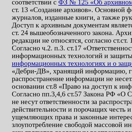
соответствии с
ФЗ № 125 «Об архивном
ст. 13 «Создание архивов». Основной ф
журналов, изданные книги, а также ру
Доступ к архивным документам являетс
ст. 24 вышеобозначенного закона. Арх
редакции не относятся, согласно ст.ст. 
Согласно ч.2. п.3. ст.17 «Ответственн
информационных технологий и защит
информационных технологиях и о защит
«Дебри-ДВ», хранящий информацию, гр
распространение информации не несет.
основании ст.8 «Право на доступ к ин
Согласно пп.3,4,6 ст.57 Закона РФ «О
не несут ответственности за распрост
действительности и порочащих честь и
ущемляющих права и законные интере
злоупотребление свободой массовой ин