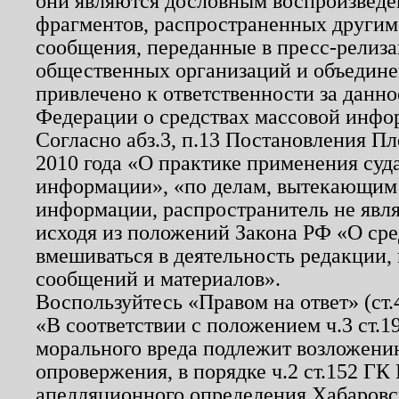
они являются дословным воспроизведе
фрагментов, распространенных другим
сообщения, переданные в пресс-релиза
общественных организаций и объединен
привлечено к ответственности за данн
Федерации о средствах массовой инфо
Согласно абз.3, п.13 Постановления П
2010 года «О практике применения суд
информации», «по делам, вытекающим
информации, распространитель не явл
исходя из положений Закона РФ «О ср
вмешиваться в деятельность редакции, 
сообщений и материалов».
Воспользуйтесь «Правом на ответ» (ст
«В соответствии с положением ч.3 ст.
морального вреда подлежит возложению
опровержения, в порядке ч.2 ст.152 ГК 
апелляционного определения Хабаровско