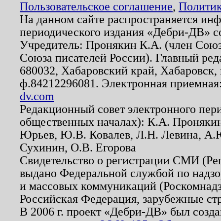
Пользовательское соглашение
,
Политик
На данном сайте распространяется ин
периодического издания «Дебри-ДВ» с
Учредитель: Пронякин К.А. (член Союз
Союза писателей России). Главный ред
680032, Хабаровский край, Хабаровск, п
ф.84212296081. Электронная приемная
dv.com
Редакционный совет электронного пер
общественных началах): К.А. Проняки
Юрьев, Ю.В. Ковалев, Л.Н. Левина, А.
Сухинин, О.В. Егорова
Свидетельство о регистрации СМИ (Р
выдано Федеральной службой по надзо
и массовых коммуникаций (Роскомнадзо
Российская Федерация, зарубежные ст
В 2006 г. проект «Дебри-ДВ» был созда