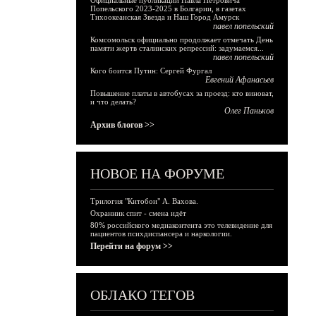
Официальные публикации Павла Петровича
Попельского 2023-2025 в Болгарии, в газетах
Тихоокеанская Звезда и Наш Город Амурск
павел попельский
Комсомольск официально продолжает отмечать День
памяти жертв сталинских репрессий: задумаемся...
павел попельский
Кого боится Путин: Сергей Фургал
Евгений Афанасьев
Повышение платы в автобусах за проезд: кто виноват,
и что делать?
Олег Паньков
Архив блогов >>
НОВОЕ НА ФОРУМЕ
Трилогия "Китобои" А. Вахова.
Охранник спит - смена идёт
80% российского медиаконтента это телевидение для
пациентов психдиспансера и наркологии.
Перейти на форум >>
ОБЛАКО ТЕГОВ