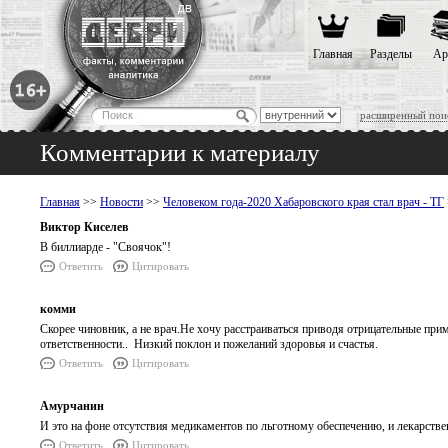
Главная
Разделы
Ар
расширенный пои
Комментарии к материалу
Главная
>>
Новости
>>
Человеком года-2020 Хабаровского края стал врач - ТГ
Виктор Киселев
В биллиарде - "Своячок"!
Ответить
Цитировать
комми
Скорее чиновник, а не врач.Не хочу расстраиваться приводя отрицательные
ответственности.. Низкий поклон и пожеланий здоровья и счастья.
Ответить
Цитировать
Амурчанин
И это на фоне отсутствия медикаментов по льготному обеспечению, и лекарств
Ответить
Цитировать