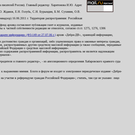
 писателей России). Главный редактор: Харитонова И.Ю. Адрес
Ю. Жданов, Е.Н. Голубь, С.Н. Бурындин, Б.М. Сухинин, О.В.
надзор) 16.06.2011 г. Территория распространения: Российская
й фонд архива составляют публикации газет и журналов, изданные
к частной собственности редакции не относятся, согласно ст.ст. 1275, 1276, 1306
щите информации» (ФЗ-149 от 27.07.06 г.)
архив «Дебри-ДВ», хранящий информацию,
ь и достоинство граждан и организаций, либо ущемляющих права и законные интересы граждан,
ов, распространенных другим средством массовой информации (а также сообщения, переданные
сийской Федерации о средствах массовой информации».
из содержания распространенной информации, распространитель не является надлежащим
ериалов».
редителя и главного редактор», - из апелляционного определения Хабаровского краевого суда
ны к выражению мнения. Блоги и форум не входят в электронное периодическое издание «Дебри-
а участие в референдуме граждан Российской Федерации»; считать, там где не указано: лицо