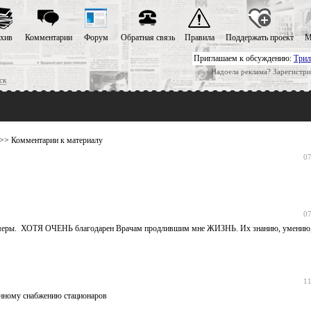
хив
Комментарии
Форум
Обратная связь
Правила
Поддержать проект
М
Приглашаем к обсуждению:
Трил
Надоела реклама? Зарегистри
ск
>> Комментарии к материалу
07
07
 примеры. ХОТЯ ОЧЕНЬ благодарен Врачам продлившим мне ЖИЗНЬ. Их знанию, умению
11
енному снабжению стационаров