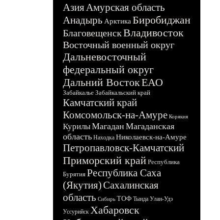
Азия
Амурская область
Биробиджан
Анадырь
Арктика
Владивосток
Благовещенск
Восточный военный округ
Дальневосточный
федеральный округ
Дальний Восток
ЕАО
Забайкалье
Забайкальский край
Камчатский край
Комсомольск-на-Амуре
Корякия
Магадан
Магаданская
Курилы
область
Николаевск-на-Амуре
Находка
Петропавловск-Камчатский
Приморский край
Республика
Республика Саха
Бурятия
(Якутия)
Сахалинская
область
ТОФ
Тында
Улан-Удэ
Сибирь
Хабаровск
Уссурийск