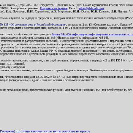
В» со знаком «Дебри-ДВ». 16+ Учредитель: Пронякин К.А. (член Союза журналистов России, член Союза
2296081. Электронная приемная:
Отправить сообщение
. E-mail:
editor@debri-dv.com
алах): К.А. Пронякин, И.Ю. Харитонова, А.Э. Мирмович, Ю.Н. Юрьев, Ю.В. Ковалев, Л.Н. Левина, А.
льной службой по надзору в сфере связи, информационных технологий и массовых коммуникаций (Роском
№ 125 «Об архивном деле в Российской Федерации»
, согласно п. 2 ст. 13 «Создание архивов». Основно
ется открытым в электронном виде, согласно п. 1 ст. 24 вышеобозначенного закона. Архивные документы 
ионных технологий и защиты информации»
Закона РФ «Об информации, информационных технологиях и о за
я основываются и работают на основании ст.8 «Право на доступ к информации» ФЗ-149.
 ответственности за распространение сведений, не соответствующих действительности и порочащих чест
урналиста: ...если они являются дословным воспроизведением сообщений и материалов или их фрагмент
орое может быть установлено и привлечено к ответственности за данное нарушение законодательства Рос
«О практике применения судами Закона РФ «О средствах массовой информации», «по делам, вытекающим 
вправе вмешиваться в деятельность редакции, в ходе которой определяется содержание сообщений и мат
одлежит возложению на авторов, а по опубликованию опровержения, в порядке ч.2 ст.152 ГК РФ - на уч
ожко, Н.В.Пестовой.
ереписку с авторами.
тственны, соответственно, исключительно их правообладатели и авторы. Комментарии на сайте приравне
я» Федерального закона от 12.06.2002 г. № 67-ФЗ «Об основных гарантиях избирательных прав и права н
ацию (обнародование) - едино - сайт, без оплаты - безвозмездно/бесплатно.
ии на актуальные темы, просветительские функции. Для мужчин и женщин. 16+ для детей старше 16 лет.