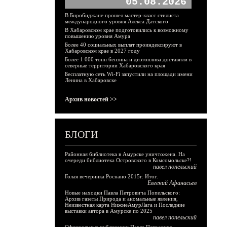
05.08.2026
В Биробиджане прошел мастер-класс стилиста
международного уровня Алекса Датского
В Хабаровском крае подготовились к возможному
повышению уровня Амура
Более 40 социальных выплат проиндексируют в
Хабаровском крае в 2027 году
Более 1 000 тонн бензина и дизтоплива доставили в
северные территории Хабаровского края
Бесплатную сеть Wi-Fi запустили на площади имени
Ленина в Хабаровске
Архив новостей >>
БЛОГИ
Районная библиотека в Амурске уничтожена. На
очереди библиотека Островского в Комсомольске?!
павел попельский
Голая вечеринка Роснано 2015г. Итог.
Евгений Афанасьев
Новые находки Павла Петровича Попельского:
Архив газеты Природа и аномальные явления,
Неизвестная карта НижнеАмурЛага и Последние
выставки автора в Амурске по 2025
павел попельский