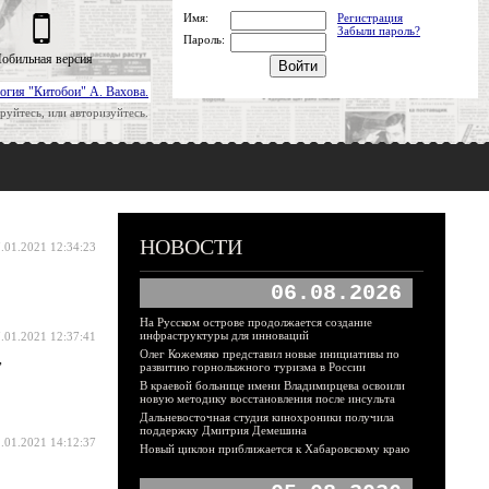
Имя:
Регистрация
Забыли пароль?
Пароль:
обильная версия
огия "Китобои" А. Вахова.
руйтесь, или авторизуйтесь.
НОВОСТИ
.01.2021 12:34:23
06.08.2026
На Русском острове продолжается создание
инфраструктуры для инноваций
.01.2021 12:37:41
Олег Кожемяко представил новые инициативы по
,
развитию горнолыжного туризма в России
В краевой больнице имени Владимирцева освоили
новую методику восстановления после инсульта
Дальневосточная студия кинохроники получила
поддержку Дмитрия Демешина
.01.2021 14:12:37
Новый циклон приближается к Хабаровскому краю