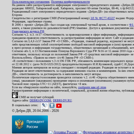
Пользовательское соглашение
,
Политика конфиденциальности
На данном сайте распространяется информация электронного периодического издания «Дебри-Д
редакции: 680032, Хабаровский край, Хабаровск, проспект 60-летия Октября, 88-46, т./ф.8421
Редакционный совет электронного периодического издания «Дебри-ДВ» (на общественных нач
Егорова
Свидетельство о регистрации СМИ (Регистрационный номер)
ЭЛ № ФС77-45537
выдано Федера
Федерация, зарубежные страны.
В 2006 г. проект «Дебри-ДВ» был создан как электронный частный архив, в соответствии с
ФЗ 
книги, а также рукописи по дальневосточной (РФ) тематике. Доступ к архивным документам явля
Гражданского кодекса РФ
.
Согласно ч.2. п.3. ст.17 «Ответственность за правонарушения в сфере информации, информац
гражданско-правовую ответственность за распространение информации не несет. Сайт и редакци
Согласно пп.3,4,6 ст.57 Закона РФ «О СМИ», «Редакция, главный редактор, журналист не несут
либо представляющих собой злоупотребление свободой массовой информации и (или) правами ж
в пресс-релизах и информация государственных, общественных организаций и объединений), кот
Согласно абз.3, п.13 Постановления Пленума Верховного Суда РФ №16 от 15 июня 2010 года 
ответчиком, поскольку исходя из положений Закона РФ «О средствах массовой информации» не 
Воспользуйтесь «Правом на ответ» (ст.46 Закона РФ «О СМИ»).
«В соответствии с положением ч.3 ст.196 ГПК РФ, обязанность компенсации морального вреда п
от 22.08.2012 г. (дело №33-5325/2012) председательствующего И.И.Куликовой, судей С.И.Дор
Мнения авторов материалов не всегда совпадают с позицией редакции. Редакция не вступает в п
Редакция не несет ответственность за содержание внешних ссылок и комментариев. За них отве
ДВ», ответственность за достоверность и наполняемость несут авторы.
Политические опросы/голосования проводятся согласно ч.2. ст.46 «Опросы общественного мнени
(лица), заказавшее (заказавших) проведение опроса и оплатившее (оплативших) указанную публик
Часовой пояс сервера UTC+11 (AEST), фактически +8 мск.
Если вы обнаружили ошибки на сайте, пожалуйста,
сообщите нам об этом
.
Распространение информации о политической, социальной, духовной жизни общества, публикац
СМИ не получает субсидий.
Адреса сайта:
DEBRI-DV.COM
,
DEBRI-DV.RU
.
В социальных сетях:
© Дебри-ДВ, 20.04.2006 - 2026