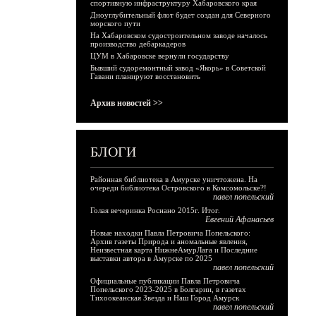
спортивную инфраструктуру Хабаровского края
Дноуглубительный флот будет создан для Северного
морского пути
На Хабаровском судостроительном заводе началось
производство дебаркадеров
ЦУМ в Хабаровске вернули государству
Бывший судоремонтный завод «Якорь» в Советской
Гавани планируют восстановить
Архив новостей >>
БЛОГИ
Районная библиотека в Амурске уничтожена. На
очереди библиотека Островского в Комсомольске?!
павел попельский
Голая вечеринка Роснано 2015г. Итог.
Евгений Афанасьев
Новые находки Павла Петровича Попельского:
Архив газеты Природа и аномальные явления,
Неизвестная карта НижнеАмурЛага и Последние
выставки автора в Амурске по 2025
павел попельский
Официальные публикации Павла Петровича
Попельского 2023-2025 в Болгарии, в газетах
Тихоокеанская Звезда и Наш Город Амурск
павел попельский