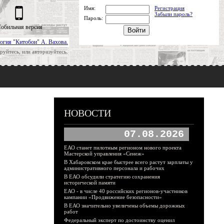
Имя:
Регистрация
Забыли пароль?
Пароль:
обильная версия
огия "Китобои" А. Вахова.
руйтесь, или авторизуйтесь.
НОВОСТИ
07.08.2026
ЕАО станет пилотным регионом нового проекта
Мастерской управления «Сенеж»
В Хабаровском крае быстрее всего растут зарплаты у
административного персонала и рабочих
В ЕАО обсудили стратегию сохранения
исторической памяти
ЕАО - в числе 40 российских регионов-участников
кампании «Продвижение безопасности»
В ЕАО значительно увеличены объемы дорожных
работ
Федеральный эксперт по достоинству оценил