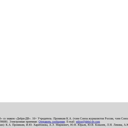
В» со знаком «Дебри-ДВ». 16+ Учредитель: Пронякин К.А. (член Союза журналистов России, член Союза
2296081. Электронная приемная:
Отправить сообщение
. E-mail:
editor@debri-dv.com
алах): К.А. Пронякин, И.Ю. Харитонова, А.Э. Мирмович, Ю.Н. Юрьев, Ю.В. Ковалев, Л.Н. Левина, А.