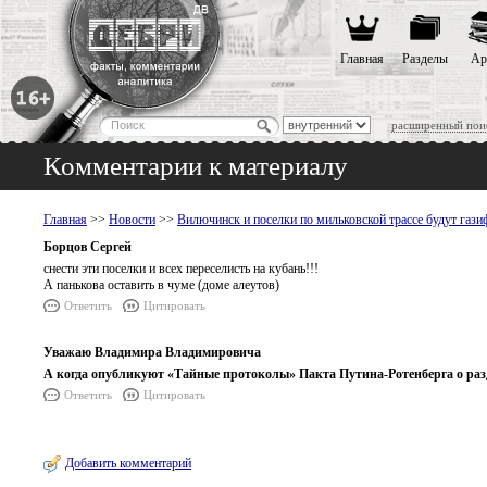
Главная
Разделы
Ар
расширенный пои
Комментарии к материалу
Главная
>>
Новости
>>
Вилючинск и поселки по мильковской трассе будут газ
Борцов Сергей
снести эти поселки и всех переселисть на кубань!!!
А панькова оставить в чуме (доме алеутов)
Ответить
Цитировать
Уважаю Владимира Владимировича
А когда опубликуют «Тайные протоколы» Пакта Путина-Ротенберга о раз
Ответить
Цитировать
Добавить комментарий