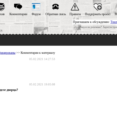
хив
Комментарии
Форум
Обратная связь
Правила
Поддержать проект
М
Приглашаем к обсуждению:
Трил
Надоела реклама? Зарегистри
ск
ифицированы
>> Комментарии к материалу
05.02.2021 14:27:53
05.02.2021 19:05:08
деле дворца?