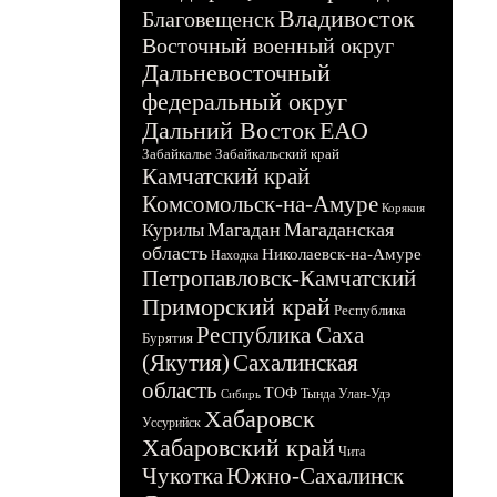
Владивосток
Благовещенск
Восточный военный округ
Дальневосточный
федеральный округ
Дальний Восток
ЕАО
Забайкалье
Забайкальский край
Камчатский край
Комсомольск-на-Амуре
Корякия
Магадан
Магаданская
Курилы
область
Николаевск-на-Амуре
Находка
Петропавловск-Камчатский
Приморский край
Республика
Республика Саха
Бурятия
(Якутия)
Сахалинская
область
ТОФ
Тында
Улан-Удэ
Сибирь
Хабаровск
Уссурийск
Хабаровский край
Чита
Чукотка
Южно-Сахалинск