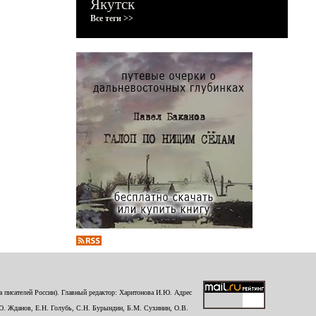
Якутск
Все теги >>
 писателей России). Главный редактор: Харитонова И.Ю. Адрес
Ю. Жданов, Е.Н. Голубь, С.Н. Бурындин, Б.М. Сухинин, О.В.