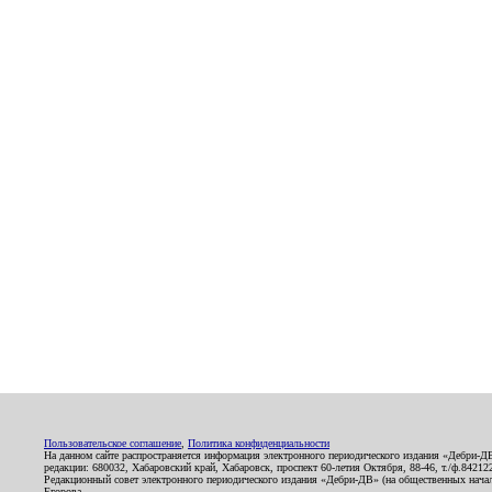
Пользовательское соглашение
,
Политика конфиденциальности
На данном сайте распространяется информация электронного периодического издания «Дебри-Д
редакции: 680032, Хабаровский край, Хабаровск, проспект 60-летия Октября, 88-46, т./ф.8421
Редакционный совет электронного периодического издания «Дебри-ДВ» (на общественных нач
Егорова