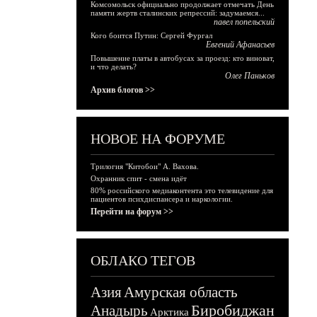
Комсомольск официально продолжает отмечать День
памяти жертв сталинских репрессий: задумаемся...
павел попельский
Кого боится Путин: Сергей Фургал
Евгений Афанасьев
Повышение платы в автобусах за проезд: кто виноват,
и что делать?
Олег Паньков
Архив блогов >>
НОВОЕ НА ФОРУМЕ
Трилогия "Китобои" А. Вахова.
Охранник спит - смена идёт
80% российского медиаконтента это телевидение для
пациентов психдиспансера и наркологии.
Перейти на форум >>
ОБЛАКО ТЕГОВ
Азия
Амурская область
Биробиджан
Анадырь
Арктика