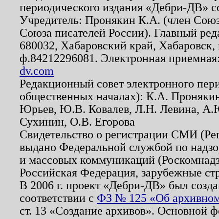
периодического издания «Дебри-ДВ» с
Учредитель: Пронякин К.А. (член Союз
Союза писателей России). Главный ред
680032, Хабаровский край, Хабаровск, п
ф.84212296081. Электронная приемная
dv.com
Редакционный совет электронного пер
общественных началах): К.А. Проняки
Юрьев, Ю.В. Ковалев, Л.Н. Левина, А.
Сухинин, О.В. Егорова
Свидетельство о регистрации СМИ (Р
выдано Федеральной службой по надзо
и массовых коммуникаций (Роскомнадзо
Российская Федерация, зарубежные ст
В 2006 г. проект «Дебри-ДВ» был созда
соответствии с
ФЗ № 125 «Об архивном
ст. 13 «Создание архивов». Основной ф