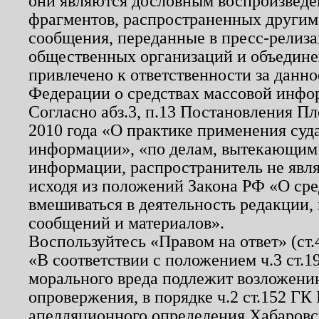
они являются дословным воспроизведе
фрагментов, распространенных другим
сообщения, переданные в пресс-релиза
общественных организаций и объединен
привлечено к ответственности за данн
Федерации о средствах массовой инфо
Согласно абз.3, п.13 Постановления П
2010 года «О практике применения суд
информации», «по делам, вытекающим
информации, распространитель не явл
исходя из положений Закона РФ «О ср
вмешиваться в деятельность редакции, 
сообщений и материалов».
Воспользуйтесь «Правом на ответ» (ст
«В соответствии с положением ч.3 ст.
морального вреда подлежит возложению
опровержения, в порядке ч.2 ст.152 ГК 
апелляционного определения Хабаровско