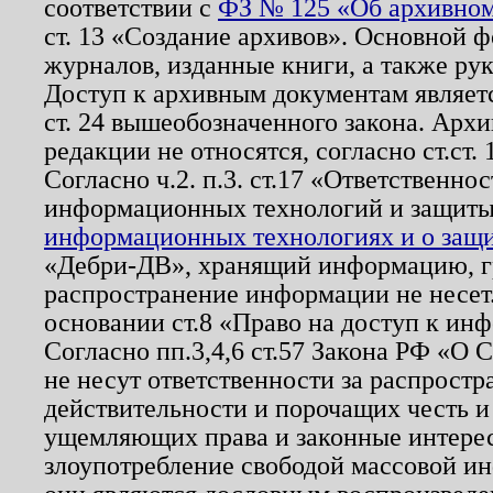
соответствии с
ФЗ № 125 «Об архивном
ст. 13 «Создание архивов». Основной ф
журналов, изданные книги, а также ру
Доступ к архивным документам являетс
ст. 24 вышеобозначенного закона. Арх
редакции не относятся, согласно ст.ст. 
Согласно ч.2. п.3. ст.17 «Ответственн
информационных технологий и защит
информационных технологиях и о защит
«Дебри-ДВ», хранящий информацию, гр
распространение информации не несет.
основании ст.8 «Право на доступ к ин
Согласно пп.3,4,6 ст.57 Закона РФ «О
не несут ответственности за распрост
действительности и порочащих честь и
ущемляющих права и законные интере
злоупотребление свободой массовой ин