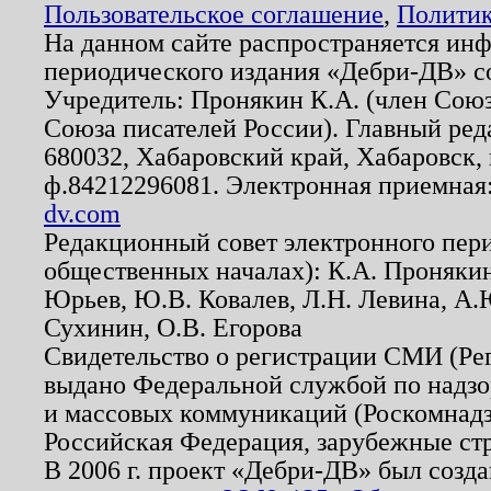
Пользовательское соглашение
,
Политик
На данном сайте распространяется ин
периодического издания «Дебри-ДВ» с
Учредитель: Пронякин К.А. (член Союз
Союза писателей России). Главный ред
680032, Хабаровский край, Хабаровск, п
ф.84212296081. Электронная приемная
dv.com
Редакционный совет электронного пер
общественных началах): К.А. Проняки
Юрьев, Ю.В. Ковалев, Л.Н. Левина, А.
Сухинин, О.В. Егорова
Свидетельство о регистрации СМИ (Р
выдано Федеральной службой по надзо
и массовых коммуникаций (Роскомнадзо
Российская Федерация, зарубежные ст
В 2006 г. проект «Дебри-ДВ» был созда