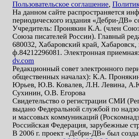
Пользовательское соглашение
,
Политик
На данном сайте распространяется ин
периодического издания «Дебри-ДВ» с
Учредитель: Пронякин К.А. (член Союз
Союза писателей России). Главный ред
680032, Хабаровский край, Хабаровск, п
ф.84212296081. Электронная приемная
dv.com
Редакционный совет электронного пер
общественных началах): К.А. Проняки
Юрьев, Ю.В. Ковалев, Л.Н. Левина, А.
Сухинин, О.В. Егорова
Свидетельство о регистрации СМИ (Р
выдано Федеральной службой по надзо
и массовых коммуникаций (Роскомнадзо
Российская Федерация, зарубежные ст
В 2006 г. проект «Дебри-ДВ» был созда