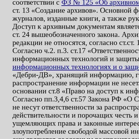
соответствии с
ФЗ № 125 «Об архивном
ст. 13 «Создание архивов». Основной ф
журналов, изданные книги, а также ру
Доступ к архивным документам являетс
ст. 24 вышеобозначенного закона. Арх
редакции не относятся, согласно ст.ст. 
Согласно ч.2. п.3. ст.17 «Ответственн
информационных технологий и защит
информационных технологиях и о защит
«Дебри-ДВ», хранящий информацию, гр
распространение информации не несет.
основании ст.8 «Право на доступ к ин
Согласно пп.3,4,6 ст.57 Закона РФ «О
не несут ответственности за распрост
действительности и порочащих честь и
ущемляющих права и законные интере
злоупотребление свободой массовой ин