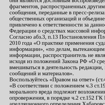
они являются дословным воспроизведе
фрагментов, распространенных другим
сообщения, переданные в пресс-релиза
общественных организаций и объединен
привлечено к ответственности за данн
Федерации о средствах массовой инфо
Согласно абз.3, п.13 Постановления П
2010 года «О практике применения суд
информации», «по делам, вытекающим
информации, распространитель не явл
исходя из положений Закона РФ «О ср
вмешиваться в деятельность редакции, 
сообщений и материалов».
Воспользуйтесь «Правом на ответ» (ст
«В соответствии с положением ч.3 ст.
морального вреда подлежит возложению
опровержения, в порядке ч.2 ст.152 ГК 
апелляционного определения Хабаровско