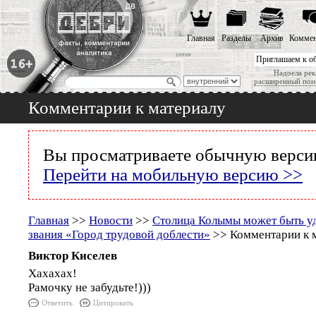
Главная
Разделы
Архив
Коммен
Приглашаем к о
Надоела рек
расширенный пои
Комментарии к материалу
Вы просматриваете обычную версию
Перейти на мобильную версию >>
Главная
>>
Новости
>>
Столица Колымы может быть у
звания «Город трудовой доблести»
>> Комментарии к 
Виктор Киселев
Хахахах!
Рамочку не забудьте!)))
Ответить
Цитировать