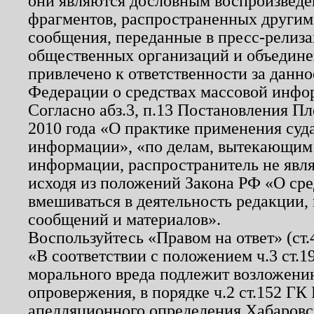
они являются дословным воспроизведе
фрагментов, распространенных другим
сообщения, переданные в пресс-релиза
общественных организаций и объединен
привлечено к ответственности за данн
Федерации о средствах массовой инфо
Согласно абз.3, п.13 Постановления П
2010 года «О практике применения суд
информации», «по делам, вытекающим
информации, распространитель не явл
исходя из положений Закона РФ «О ср
вмешиваться в деятельность редакции, 
сообщений и материалов».
Воспользуйтесь «Правом на ответ» (ст
«В соответствии с положением ч.3 ст.
морального вреда подлежит возложению
опровержения, в порядке ч.2 ст.152 ГК 
апелляционного определения Хабаровско