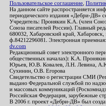
Пользовательское соглашение
,
Политик
На данном сайте распространяется ин
периодического издания «Дебри-ДВ» с
Учредитель: Пронякин К.А. (член Союз
Союза писателей России). Главный ред
680032, Хабаровский край, Хабаровск, п
ф.84212296081. Электронная приемная
dv.com
Редакционный совет электронного пер
общественных началах): К.А. Проняки
Юрьев, Ю.В. Ковалев, Л.Н. Левина, А.
Сухинин, О.В. Егорова
Свидетельство о регистрации СМИ (Р
выдано Федеральной службой по надзо
и массовых коммуникаций (Роскомнадзо
Российская Федерация, зарубежные ст
В 2006 г. проект «Дебри-ДВ» был созда