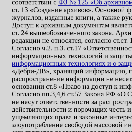
соответствии с
ФЗ № 125 «Об архивном
ст. 13 «Создание архивов». Основной ф
журналов, изданные книги, а также ру
Доступ к архивным документам являетс
ст. 24 вышеобозначенного закона. Арх
редакции не относятся, согласно ст.ст. 
Согласно ч.2. п.3. ст.17 «Ответственн
информационных технологий и защит
информационных технологиях и о защит
«Дебри-ДВ», хранящий информацию, гр
распространение информации не несет.
основании ст.8 «Право на доступ к ин
Согласно пп.3,4,6 ст.57 Закона РФ «О
не несут ответственности за распрост
действительности и порочащих честь и
ущемляющих права и законные интере
злоупотребление свободой массовой ин