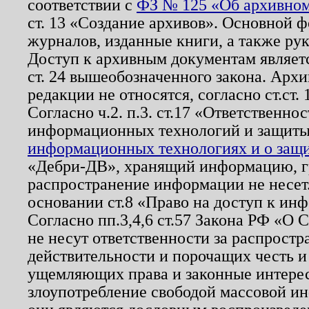
соответствии с
ФЗ № 125 «Об архивном
ст. 13 «Создание архивов». Основной ф
журналов, изданные книги, а также ру
Доступ к архивным документам являетс
ст. 24 вышеобозначенного закона. Арх
редакции не относятся, согласно ст.ст. 
Согласно ч.2. п.3. ст.17 «Ответственн
информационных технологий и защит
информационных технологиях и о защит
«Дебри-ДВ», хранящий информацию, гр
распространение информации не несет.
основании ст.8 «Право на доступ к ин
Согласно пп.3,4,6 ст.57 Закона РФ «О
не несут ответственности за распрост
действительности и порочащих честь и
ущемляющих права и законные интере
злоупотребление свободой массовой ин