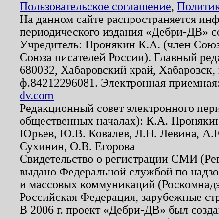
Пользовательское соглашение
,
Политик
На данном сайте распространяется ин
периодического издания «Дебри-ДВ» с
Учредитель: Пронякин К.А. (член Союз
Союза писателей России). Главный ред
680032, Хабаровский край, Хабаровск, п
ф.84212296081. Электронная приемная
dv.com
Редакционный совет электронного пер
общественных началах): К.А. Проняки
Юрьев, Ю.В. Ковалев, Л.Н. Левина, А.
Сухинин, О.В. Егорова
Свидетельство о регистрации СМИ (Р
выдано Федеральной службой по надзо
и массовых коммуникаций (Роскомнадзо
Российская Федерация, зарубежные ст
В 2006 г. проект «Дебри-ДВ» был созда