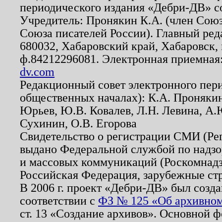
периодического издания «Дебри-ДВ» с
Учредитель: Пронякин К.А. (член Союз
Союза писателей России). Главный ред
680032, Хабаровский край, Хабаровск, п
ф.84212296081. Электронная приемная
dv.com
Редакционный совет электронного пер
общественных началах): К.А. Проняки
Юрьев, Ю.В. Ковалев, Л.Н. Левина, А.
Сухинин, О.В. Егорова
Свидетельство о регистрации СМИ (Р
выдано Федеральной службой по надзо
и массовых коммуникаций (Роскомнадзо
Российская Федерация, зарубежные ст
В 2006 г. проект «Дебри-ДВ» был созда
соответствии с
ФЗ № 125 «Об архивном
ст. 13 «Создание архивов». Основной ф