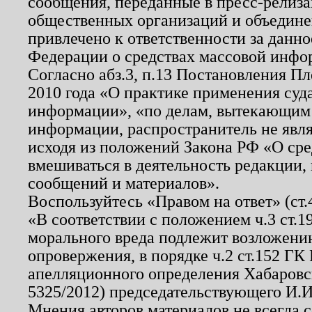
сообщения, переданные в пресс-релиза
общественных организаций и объединен
привлечено к ответственности за данн
Федерации о средствах массовой инфо
Согласно абз.3, п.13 Постановления П
2010 года «О практике применения суд
информации», «по делам, вытекающим
информации, распространитель не явл
исходя из положений Закона РФ «О ср
вмешиваться в деятельность редакции, 
сообщений и материалов».
Воспользуйтесь «Правом на ответ» (ст
«В соответствии с положением ч.3 ст.
морального вреда подлежит возложению
опровержения, в порядке ч.2 ст.152 ГК 
апелляционного определения Хабаровско
5325/2012) председательствующего И.И
Мнения авторов материалов не всегда 