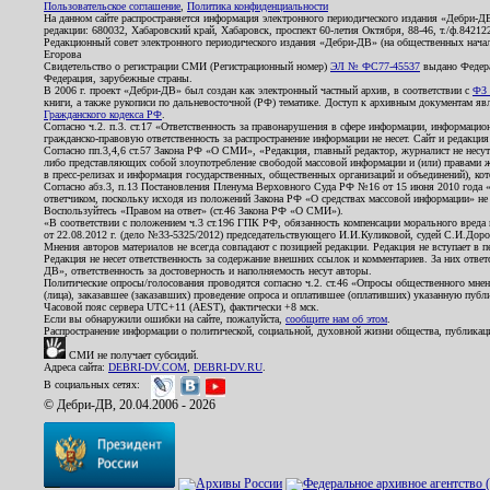
Пользовательское соглашение
,
Политика конфиденциальности
На данном сайте распространяется информация электронного периодического издания «Дебри-Д
редакции: 680032, Хабаровский край, Хабаровск, проспект 60-летия Октября, 88-46, т./ф.8421
Редакционный совет электронного периодического издания «Дебри-ДВ» (на общественных нач
Егорова
Свидетельство о регистрации СМИ (Регистрационный номер)
ЭЛ № ФС77-45537
выдано Федера
Федерация, зарубежные страны.
В 2006 г. проект «Дебри-ДВ» был создан как электронный частный архив, в соответствии с
ФЗ 
книги, а также рукописи по дальневосточной (РФ) тематике. Доступ к архивным документам явля
Гражданского кодекса РФ
.
Согласно ч.2. п.3. ст.17 «Ответственность за правонарушения в сфере информации, информац
гражданско-правовую ответственность за распространение информации не несет. Сайт и редакци
Согласно пп.3,4,6 ст.57 Закона РФ «О СМИ», «Редакция, главный редактор, журналист не несут
либо представляющих собой злоупотребление свободой массовой информации и (или) правами ж
в пресс-релизах и информация государственных, общественных организаций и объединений), кот
Согласно абз.3, п.13 Постановления Пленума Верховного Суда РФ №16 от 15 июня 2010 года 
ответчиком, поскольку исходя из положений Закона РФ «О средствах массовой информации» не 
Воспользуйтесь «Правом на ответ» (ст.46 Закона РФ «О СМИ»).
«В соответствии с положением ч.3 ст.196 ГПК РФ, обязанность компенсации морального вреда п
от 22.08.2012 г. (дело №33-5325/2012) председательствующего И.И.Куликовой, судей С.И.Дор
Мнения авторов материалов не всегда совпадают с позицией редакции. Редакция не вступает в п
Редакция не несет ответственность за содержание внешних ссылок и комментариев. За них отве
ДВ», ответственность за достоверность и наполняемость несут авторы.
Политические опросы/голосования проводятся согласно ч.2. ст.46 «Опросы общественного мнени
(лица), заказавшее (заказавших) проведение опроса и оплатившее (оплативших) указанную публик
Часовой пояс сервера UTC+11 (AEST), фактически +8 мск.
Если вы обнаружили ошибки на сайте, пожалуйста,
сообщите нам об этом
.
Распространение информации о политической, социальной, духовной жизни общества, публикац
СМИ не получает субсидий.
Адреса сайта:
DEBRI-DV.COM
,
DEBRI-DV.RU
.
В социальных сетях:
© Дебри-ДВ, 20.04.2006 - 2026