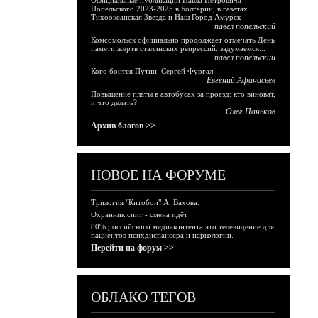
Официальные публикации Павла Петровича
Попельского 2023-2025 в Болгарии, в газетах
Тихоокеанская Звезда и Наш Город Амурск
павел попельский
Комсомольск официально продолжает отмечать День
памяти жертв сталинских репрессий: задумаемся...
павел попельский
Кого боится Путин: Сергей Фургал
Евгений Афанасьев
Повышение платы в автобусах за проезд: кто виноват,
и что делать?
Олег Паньков
Архив блогов >>
НОВОЕ НА ФОРУМЕ
Трилогия "Китобои" А. Вахова.
Охранник спит - смена идёт
80% российского медиаконтента это телевидение для
пациентов психдиспансера и наркологии.
Перейти на форум >>
ОБЛАКО ТЕГОВ