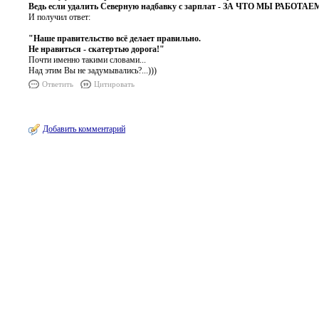
Ведь если удалить Северную надбавку с зарплат - ЗА ЧТО МЫ РАБОТАЕ
И получил ответ:
"Наше правительство всё делает правильно.
Не нравиться - скатертью дорога!"
Почти именно такими словами...
Над этим Вы не задумывались?...)))
Ответить
Цитировать
Добавить комментарий