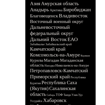
Азия
Амурская область
Биробиджан
Анадырь
Арктика
Владивосток
Благовещенск
Восточный военный округ
Дальневосточный
федеральный округ
Дальний Восток
ЕАО
Забайкалье
Забайкальский край
Камчатский край
Комсомольск-на-Амуре
Корякия
Магадан
Магаданская
Курилы
область
Николаевск-на-Амуре
Находка
Петропавловск-Камчатский
Приморский край
Республика
Республика Саха
Бурятия
(Якутия)
Сахалинская
область
ТОФ
Тында
Улан-Удэ
Сибирь
Хабаровск
Уссурийск