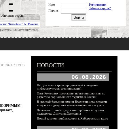
Имя:
Регистрация
Забыли пароль?
Пароль:
обильная версия
огия "Китобои" А. Вахова.
руйтесь, или авторизуйтесь.
НОВОСТИ
.05.2021 23:19:07
06.08.2026
На Русском острове продолжается создание
инфраструктуры для инноваций
Олег Кожемяко представил новые инициативы по
развитию горнолыжного туризма в России
В краевой больнице имени Владимирцева освоили
новую методику восстановления после инсульта
КЛО ЗРИМЫМ!
зарплате
,
Дальневосточная студия кинохроники получила
поддержку Дмитрия Демешина
Новый циклон приближается к Хабаровскому краю