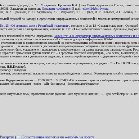
В» со знаком «Дебри-ДВ». 16+ Учредитель: Пронякин К.А. (член Союза журналистов России, член Союза
2296081. Электронная приемная:
Отправить сообщение
. E-mail:
editor@debri-dv.com
алах): К.А. Пронякин, И.Ю. Харитонова, А.Э. Мирмович, Ю.Н. Юрьев, Ю.В. Ковалев, Л.Н. Левина, А.
льной службой по надзору в сфере связи, информационных технологий и массовых коммуникаций (Роском
№ 125 «Об архивном деле в Российской Федерации»
, согласно п. 2 ст. 13 «Создание архивов». Основно
ется открытым в электронном виде, согласно п. 1 ст. 24 вышеобозначенного закона. Архивные документы 
ионных технологий и защиты информации»
Закона РФ «Об информации, информационных технологиях и о за
я основываются и работают на основании ст.8 «Право на доступ к информации» ФЗ-149.
 ответственности за распространение сведений, не соответствующих действительности и порочащих чест
урналиста: ...если они являются дословным воспроизведением сообщений и материалов или их фрагмент
орое может быть установлено и привлечено к ответственности за данное нарушение законодательства Рос
«О практике применения судами Закона РФ «О средствах массовой информации», «по делам, вытекающим 
вправе вмешиваться в деятельность редакции, в ходе которой определяется содержание сообщений и мат
одлежит возложению на авторов, а по опубликованию опровержения, в порядке ч.2 ст.152 ГК РФ - на уч
ожко, Н.В.Пестовой.
ереписку с авторами.
тственны, соответственно, исключительно их правообладатели и авторы. Комментарии на сайте приравне
я» Федерального закона от 12.06.2002 г. № 67-ФЗ «Об основных гарантиях избирательных прав и права н
ацию (обнародование) - едино - сайт, без оплаты - безвозмездно/бесплатно.
ии на актуальные темы, просветительские функции. Для мужчин и женщин. 16+ для детей старше 16 лет.