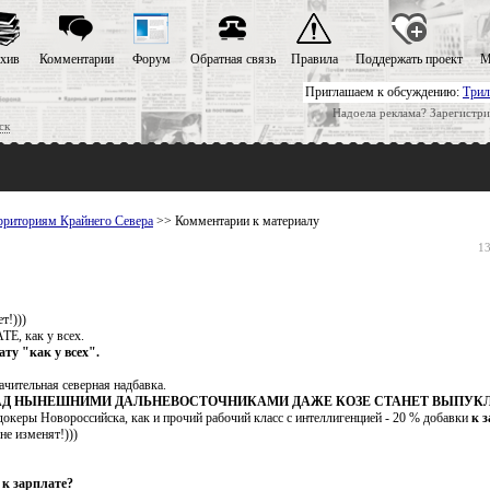
хив
Комментарии
Форум
Обратная связь
Правила
Поддержать проект
М
Приглашаем к обсуждению:
Трил
Надоела реклама? Зарегистри
ск
ерриториям Крайнего Севера
>> Комментарии к материалу
13
т!)))
Е, как у всех.
у "как у всех".
чительная северная надбавка.
ЛЬСТВО НАД НЫНЕШНИМИ ДАЛЬНЕВОСТОЧНИКАМИ ДАЖЕ КОЗЕ СТАНЕТ ВЫПУ
 Новороссийска, как и прочий рабочий класс с интеллигенцией - 20 % добавки
к 
не изменят!)))
 к зарплате?