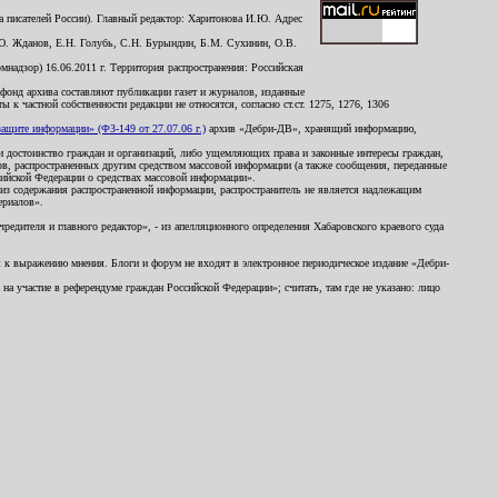
 писателей России). Главный редактор: Харитонова И.Ю. Адрес
Ю. Жданов, Е.Н. Голубь, С.Н. Бурындин, Б.М. Сухинин, О.В.
надзор) 16.06.2011 г. Территория распространения: Российская
й фонд архива составляют публикации газет и журналов, изданные
к частной собственности редакции не относятся, согласно ст.ст. 1275, 1276, 1306
щите информации» (ФЗ-149 от 27.07.06 г.)
архив «Дебри-ДВ», хранящий информацию,
ь и достоинство граждан и организаций, либо ущемляющих права и законные интересы граждан,
ов, распространенных другим средством массовой информации (а также сообщения, переданные
сийской Федерации о средствах массовой информации».
из содержания распространенной информации, распространитель не является надлежащим
ериалов».
редителя и главного редактор», - из апелляционного определения Хабаровского краевого суда
ны к выражению мнения. Блоги и форум не входят в электронное периодическое издание «Дебри-
а участие в референдуме граждан Российской Федерации»; считать, там где не указано: лицо