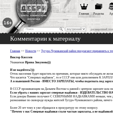
Главная
Разделы
Ар
расширенный пои
Комментарии к материалу
Главная
>>
Новости
>>
Тугуро-Чумиканский район предлагают приравнять к т
Виктор Киселев
Уважаемая
Ирина Зикунова)))
И не надейтесь!)))
Отток населения будет нарастать по причинам, которые никто обсуждать не желае
Что касается "Северных надбавок", то в СССР они шли дополнением К ЗАРПЛАТ
А в нынешней России - ВМЕСТО ЗАРПЛАТЫ, чтобы подогнать под зарплат
В СССР проживающим на Дальнем Востоке к равной с центром зарплате шла зна
Если убрать с наших зарплат северные надбавки - ИЗДЕВАТЕ
Если докеры Ванино получают С СЕВЕРНЫМИ НАДБАВКАМИ меньше, чем докеры
размазанные по сковороде нужды жителей Тугуро-Чумиканского района, ничего 
Более 20 лет тому я уже обращался в прокуратуру по этому вопросу.
"Почему у нас Северные надбавки стали частью зарплаты, а не надбавкой