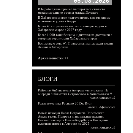
05.08.2026
В Биробиджане прошел мастер-класс стилиста
международного уровня Алекса Датского
В Хабаровском крае подготовились к возможному
повышению уровня Амура
Более 40 социальных выплат проиндексируют в
Хабаровском крае в 2027 году
Более 1 000 тонн бензина и дизтоплива доставили в
северные территории Хабаровского края
Бесплатную сеть Wi-Fi запустили на площади имени
Ленина в Хабаровске
Архив новостей >>
БЛОГИ
Районная библиотека в Амурске уничтожена. На
очереди библиотека Островского в Комсомольске?!
павел попельский
Голая вечеринка Роснано 2015г. Итог.
Евгений Афанасьев
Новые находки Павла Петровича Попельского:
Архив газеты Природа и аномальные явления,
Неизвестная карта НижнеАмурЛага и Последние
выставки автора в Амурске по 2025
павел попельский