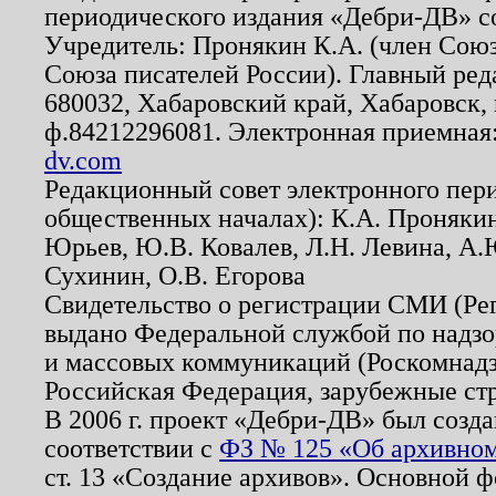
периодического издания «Дебри-ДВ» с
Учредитель: Пронякин К.А. (член Союз
Союза писателей России). Главный ред
680032, Хабаровский край, Хабаровск, п
ф.84212296081. Электронная приемная
dv.com
Редакционный совет электронного пер
общественных началах): К.А. Проняки
Юрьев, Ю.В. Ковалев, Л.Н. Левина, А.
Сухинин, О.В. Егорова
Свидетельство о регистрации СМИ (Р
выдано Федеральной службой по надзо
и массовых коммуникаций (Роскомнадзо
Российская Федерация, зарубежные ст
В 2006 г. проект «Дебри-ДВ» был созда
соответствии с
ФЗ № 125 «Об архивном
ст. 13 «Создание архивов». Основной ф