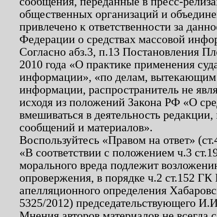
сообщения, переданные в пресс-релиза
общественных организаций и объединен
привлечено к ответственности за данн
Федерации о средствах массовой инфо
Согласно абз.3, п.13 Постановления П
2010 года «О практике применения суд
информации», «по делам, вытекающим
информации, распространитель не явл
исходя из положений Закона РФ «О ср
вмешиваться в деятельность редакции, 
сообщений и материалов».
Воспользуйтесь «Правом на ответ» (ст
«В соответствии с положением ч.3 ст.
морального вреда подлежит возложению
опровержения, в порядке ч.2 ст.152 ГК 
апелляционного определения Хабаровско
5325/2012) председательствующего И.И
Мнения авторов материалов не всегда 