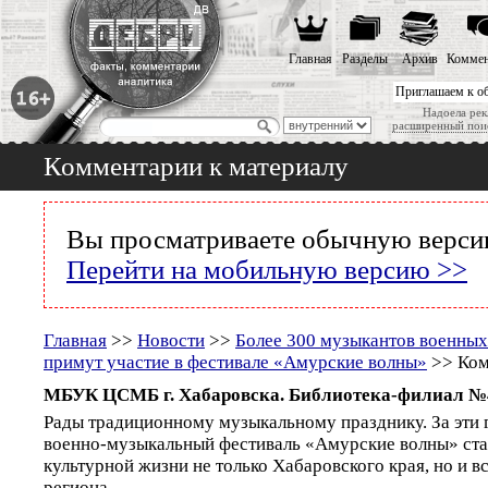
Главная
Разделы
Архив
Коммен
Приглашаем к о
Надоела рек
расширенный пои
Комментарии к материалу
Вы просматриваете обычную версию
Перейти на мобильную версию >>
Главная
>>
Новости
>>
Более 300 музыкантов военных
примут участие в фестивале «Амурские волны»
>> Ком
МБУК ЦСМБ г. Хабаровска. Библиотека-филиал №
Рады традиционному музыкальному празднику. За эт
военно-музыкальный фестиваль «Амурские волны» ста
культурной жизни не только Хабаровского края, но и в
региона.