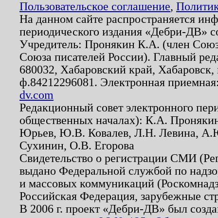
Пользовательское соглашение
,
Политик
На данном сайте распространяется ин
периодического издания «Дебри-ДВ» с
Учредитель: Пронякин К.А. (член Союз
Союза писателей России). Главный ред
680032, Хабаровский край, Хабаровск, п
ф.84212296081. Электронная приемная
dv.com
Редакционный совет электронного пер
общественных началах): К.А. Проняки
Юрьев, Ю.В. Ковалев, Л.Н. Левина, А.
Сухинин, О.В. Егорова
Свидетельство о регистрации СМИ (Р
выдано Федеральной службой по надзо
и массовых коммуникаций (Роскомнадзо
Российская Федерация, зарубежные ст
В 2006 г. проект «Дебри-ДВ» был созда