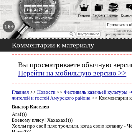
Главная
Разделы
Архив
Коммен
Приглашаем к о
Надоела рек
расширенный пои
Комментарии к материалу
Вы просматриваете обычную версию
Перейти на мобильную версию >>
Главная
>>
Новости
>>
Фестиваль казачьей культуры 
жителей и гостей Амурского района
>> Комментарии к
Виктор Киселев
Ага!)))
Боевому плясу! Хахахах!)))
Хохлы про свой пляс троллили, когда свою копанку - Ч
И что?)))