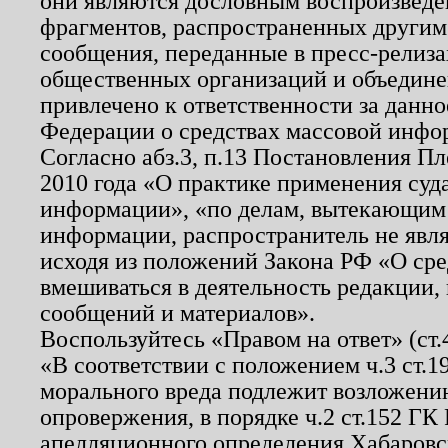
они являются дословным воспроизведе
фрагментов, распространенных другим
сообщения, переданные в пресс-релиза
общественных организаций и объединен
привлечено к ответственности за данн
Федерации о средствах массовой инфо
Согласно абз.3, п.13 Постановления П
2010 года «О практике применения суд
информации», «по делам, вытекающим
информации, распространитель не явл
исходя из положений Закона РФ «О ср
вмешиваться в деятельность редакции, 
сообщений и материалов».
Воспользуйтесь «Правом на ответ» (ст
«В соответствии с положением ч.3 ст.
морального вреда подлежит возложению
опровержения, в порядке ч.2 ст.152 ГК 
апелляционного определения Хабаровско