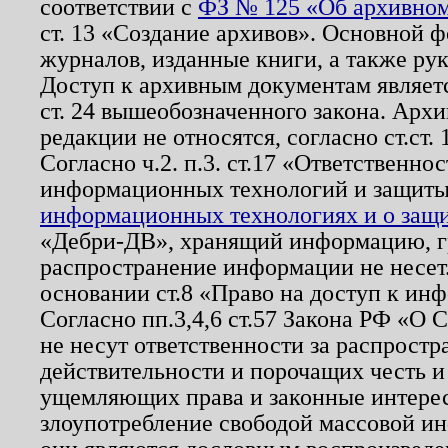
соответствии с
ФЗ № 125 «Об архивном
ст. 13 «Создание архивов». Основной ф
журналов, изданные книги, а также ру
Доступ к архивным документам являетс
ст. 24 вышеобозначенного закона. Арх
редакции не относятся, согласно ст.ст. 
Согласно ч.2. п.3. ст.17 «Ответственн
информационных технологий и защит
информационных технологиях и о защит
«Дебри-ДВ», хранящий информацию, гр
распространение информации не несет.
основании ст.8 «Право на доступ к ин
Согласно пп.3,4,6 ст.57 Закона РФ «О
не несут ответственности за распрост
действительности и порочащих честь и
ущемляющих права и законные интере
злоупотребление свободой массовой ин