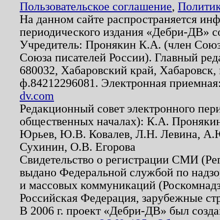
Пользовательское соглашение
,
Политик
На данном сайте распространяется ин
периодического издания «Дебри-ДВ» с
Учредитель: Пронякин К.А. (член Союз
Союза писателей России). Главный ред
680032, Хабаровский край, Хабаровск, п
ф.84212296081. Электронная приемная
dv.com
Редакционный совет электронного пер
общественных началах): К.А. Проняки
Юрьев, Ю.В. Ковалев, Л.Н. Левина, А.
Сухинин, О.В. Егорова
Свидетельство о регистрации СМИ (Р
выдано Федеральной службой по надзо
и массовых коммуникаций (Роскомнадзо
Российская Федерация, зарубежные ст
В 2006 г. проект «Дебри-ДВ» был созда