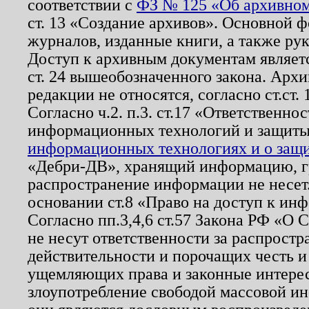
соответствии с
ФЗ № 125 «Об архивном
ст. 13 «Создание архивов». Основной ф
журналов, изданные книги, а также ру
Доступ к архивным документам являетс
ст. 24 вышеобозначенного закона. Арх
редакции не относятся, согласно ст.ст. 
Согласно ч.2. п.3. ст.17 «Ответственн
информационных технологий и защит
информационных технологиях и о защит
«Дебри-ДВ», хранящий информацию, гр
распространение информации не несет.
основании ст.8 «Право на доступ к ин
Согласно пп.3,4,6 ст.57 Закона РФ «О
не несут ответственности за распрост
действительности и порочащих честь и
ущемляющих права и законные интере
злоупотребление свободой массовой ин