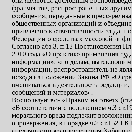
они являются дословным воспроизведе
фрагментов, распространенных другим
сообщения, переданные в пресс-релиза
общественных организаций и объединен
привлечено к ответственности за данн
Федерации о средствах массовой инфо
Согласно абз.3, п.13 Постановления П
2010 года «О практике применения суд
информации», «по делам, вытекающим
информации, распространитель не явл
исходя из положений Закона РФ «О ср
вмешиваться в деятельность редакции, 
сообщений и материалов».
Воспользуйтесь «Правом на ответ» (ст
«В соответствии с положением ч.3 ст.
морального вреда подлежит возложению
опровержения, в порядке ч.2 ст.152 ГК 
апелляционного определения Хабаровско