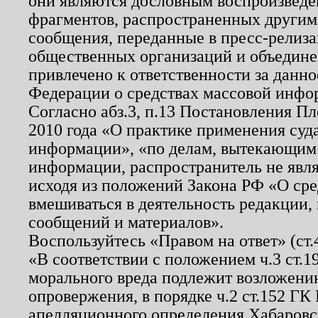
они являются дословным воспроизведе
фрагментов, распространенных другим
сообщения, переданные в пресс-релиза
общественных организаций и объединен
привлечено к ответственности за данн
Федерации о средствах массовой инфо
Согласно абз.3, п.13 Постановления П
2010 года «О практике применения суд
информации», «по делам, вытекающим
информации, распространитель не явл
исходя из положений Закона РФ «О ср
вмешиваться в деятельность редакции, 
сообщений и материалов».
Воспользуйтесь «Правом на ответ» (ст
«В соответствии с положением ч.3 ст.
морального вреда подлежит возложению
опровержения, в порядке ч.2 ст.152 ГК 
апелляционного определения Хабаровско