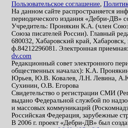
Пользовательское соглашение
,
Политик
На данном сайте распространяется ин
периодического издания «Дебри-ДВ» с
Учредитель: Пронякин К.А. (член Союз
Союза писателей России). Главный ред
680032, Хабаровский край, Хабаровск, п
ф.84212296081. Электронная приемная
dv.com
Редакционный совет электронного пер
общественных началах): К.А. Проняки
Юрьев, Ю.В. Ковалев, Л.Н. Левина, А.
Сухинин, О.В. Егорова
Свидетельство о регистрации СМИ (Р
выдано Федеральной службой по надзо
и массовых коммуникаций (Роскомнадзо
Российская Федерация, зарубежные ст
В 2006 г. проект «Дебри-ДВ» был созда