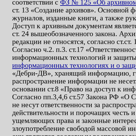
соответствии с
ФЗ № 125 «Об архивном
ст. 13 «Создание архивов». Основной ф
журналов, изданные книги, а также ру
Доступ к архивным документам являетс
ст. 24 вышеобозначенного закона. Арх
редакции не относятся, согласно ст.ст. 
Согласно ч.2. п.3. ст.17 «Ответственн
информационных технологий и защит
информационных технологиях и о защит
«Дебри-ДВ», хранящий информацию, гр
распространение информации не несет.
основании ст.8 «Право на доступ к ин
Согласно пп.3,4,6 ст.57 Закона РФ «О
не несут ответственности за распрост
действительности и порочащих честь и
ущемляющих права и законные интере
злоупотребление свободой массовой ин