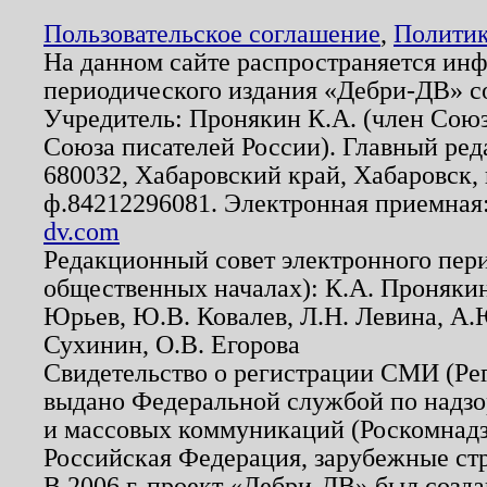
Пользовательское соглашение
,
Политик
На данном сайте распространяется ин
периодического издания «Дебри-ДВ» с
Учредитель: Пронякин К.А. (член Союз
Союза писателей России). Главный ред
680032, Хабаровский край, Хабаровск, п
ф.84212296081. Электронная приемная
dv.com
Редакционный совет электронного пер
общественных началах): К.А. Проняки
Юрьев, Ю.В. Ковалев, Л.Н. Левина, А.
Сухинин, О.В. Егорова
Свидетельство о регистрации СМИ (Р
выдано Федеральной службой по надзо
и массовых коммуникаций (Роскомнадзо
Российская Федерация, зарубежные ст
В 2006 г. проект «Дебри-ДВ» был созда