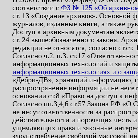
соответствии с
ФЗ № 125 «Об архивном
ст. 13 «Создание архивов». Основной ф
журналов, изданные книги, а также ру
Доступ к архивным документам являетс
ст. 24 вышеобозначенного закона. Арх
редакции не относятся, согласно ст.ст. 
Согласно ч.2. п.3. ст.17 «Ответственн
информационных технологий и защит
информационных технологиях и о защит
«Дебри-ДВ», хранящий информацию, гр
распространение информации не несет.
основании ст.8 «Право на доступ к ин
Согласно пп.3,4,6 ст.57 Закона РФ «О
не несут ответственности за распрост
действительности и порочащих честь и
ущемляющих права и законные интере
злоупотребление свободой массовой ин