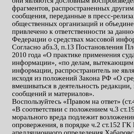
они являются дословным воспроизведе
фрагментов, распространенных другим
сообщения, переданные в пресс-релиза
общественных организаций и объединен
привлечено к ответственности за данн
Федерации о средствах массовой инфо
Согласно абз.3, п.13 Постановления П
2010 года «О практике применения суд
информации», «по делам, вытекающим
информации, распространитель не явл
исходя из положений Закона РФ «О ср
вмешиваться в деятельность редакции, 
сообщений и материалов».
Воспользуйтесь «Правом на ответ» (ст
«В соответствии с положением ч.3 ст.
морального вреда подлежит возложению
опровержения, в порядке ч.2 ст.152 ГК 
апелляционного определения Хабаровско