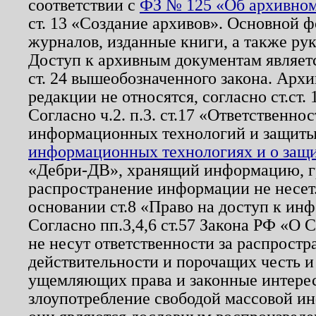
соответствии с
ФЗ № 125 «Об архивном
ст. 13 «Создание архивов». Основной ф
журналов, изданные книги, а также ру
Доступ к архивным документам являетс
ст. 24 вышеобозначенного закона. Арх
редакции не относятся, согласно ст.ст. 
Согласно ч.2. п.3. ст.17 «Ответственн
информационных технологий и защит
информационных технологиях и о защит
«Дебри-ДВ», хранящий информацию, гр
распространение информации не несет.
основании ст.8 «Право на доступ к ин
Согласно пп.3,4,6 ст.57 Закона РФ «О
не несут ответственности за распрост
действительности и порочащих честь и
ущемляющих права и законные интере
злоупотребление свободой массовой ин