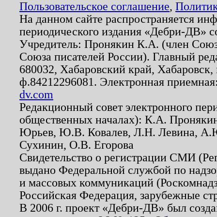
Пользовательское соглашение
,
Политик
На данном сайте распространяется ин
периодического издания «Дебри-ДВ» с
Учредитель: Пронякин К.А. (член Союз
Союза писателей России). Главный ред
680032, Хабаровский край, Хабаровск, п
ф.84212296081. Электронная приемная
dv.com
Редакционный совет электронного пер
общественных началах): К.А. Проняки
Юрьев, Ю.В. Ковалев, Л.Н. Левина, А.
Сухинин, О.В. Егорова
Свидетельство о регистрации СМИ (Р
выдано Федеральной службой по надзо
и массовых коммуникаций (Роскомнадзо
Российская Федерация, зарубежные ст
В 2006 г. проект «Дебри-ДВ» был созда