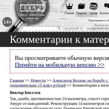
Главная
Разделы
Архив
Коммен
Приглашаем к о
Надоела рек
расширенный пои
Комментарии к мате
Вы просматриваете обычную версию
Перейти на мобильную версию >>
Главная
>>
Новости
>>
Александр Козлов: на борьбу 
дополнительно 15 млрд рублей
>> Комментарии к мат
Виктор Киселев
Так, дамба, протяженностью 24 километра, спасет гор
Амуре от наводнений. Реконструкция 14 километров г
сооружения обезопасит село Ленинское Еврейской авто