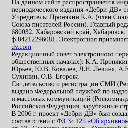
На данном сайте распространяется ин
периодического издания «Дебри-ДВ» с
Учредитель: Пронякин К.А. (член Союз
Союза писателей России). Главный ред
680032, Хабаровский край, Хабаровск, п
ф.84212296081. Электронная приемная
dv.com
Редакционный совет электронного пер
общественных началах): К.А. Проняки
Юрьев, Ю.В. Ковалев, Л.Н. Левина, А.
Сухинин, О.В. Егорова
Свидетельство о регистрации СМИ (Р
выдано Федеральной службой по надзо
и массовых коммуникаций (Роскомнадзо
Российская Федерация, зарубежные ст
В 2006 г. проект «Дебри-ДВ» был созда
соответствии с
ФЗ № 125 «Об архивном