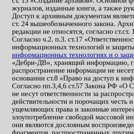
ст. 13 «Создание архивов». Основной ф
журналов, изданные книги, а также ру
Доступ к архивным документам являетс
ст. 24 вышеобозначенного закона. Арх
редакции не относятся, согласно ст.ст. 
Согласно ч.2. п.3. ст.17 «Ответственн
информационных технологий и защит
информационных технологиях и о защит
«Дебри-ДВ», хранящий информацию, гр
распространение информации не несет.
основании ст.8 «Право на доступ к ин
Согласно пп.3,4,6 ст.57 Закона РФ «О
не несут ответственности за распрост
действительности и порочащих честь и
ущемляющих права и законные интере
злоупотребление свободой массовой ин
они являются дословным воспроизведе
фрагментов, распространенных другим