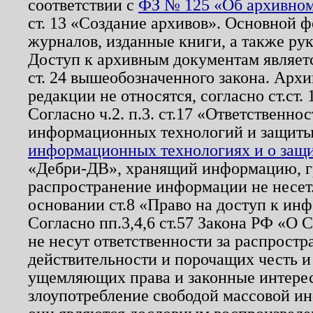
соответствии с
ФЗ № 125 «Об архивном
ст. 13 «Создание архивов». Основной ф
журналов, изданные книги, а также ру
Доступ к архивным документам являетс
ст. 24 вышеобозначенного закона. Арх
редакции не относятся, согласно ст.ст. 
Согласно ч.2. п.3. ст.17 «Ответственн
информационных технологий и защит
информационных технологиях и о защит
«Дебри-ДВ», хранящий информацию, гр
распространение информации не несет.
основании ст.8 «Право на доступ к ин
Согласно пп.3,4,6 ст.57 Закона РФ «О
не несут ответственности за распрост
действительности и порочащих честь и
ущемляющих права и законные интере
злоупотребление свободой массовой ин