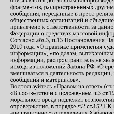
они являются дословным воспроизведе
фрагментов, распространенных другим
сообщения, переданные в пресс-релиза
общественных организаций и объединен
привлечено к ответственности за данн
Федерации о средствах массовой инфо
Согласно абз.3, п.13 Постановления П
2010 года «О практике применения суд
информации», «по делам, вытекающим
информации, распространитель не явл
исходя из положений Закона РФ «О ср
вмешиваться в деятельность редакции, 
сообщений и материалов».
Воспользуйтесь «Правом на ответ» (ст
«В соответствии с положением ч.3 ст.
морального вреда подлежит возложению
опровержения, в порядке ч.2 ст.152 ГК 
апелляционного определения Хабаровско