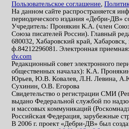
Пользовательское соглашение
,
Политик
На данном сайте распространяется ин
периодического издания «Дебри-ДВ» с
Учредитель: Пронякин К.А. (член Союз
Союза писателей России). Главный ред
680032, Хабаровский край, Хабаровск, п
ф.84212296081. Электронная приемная
dv.com
Редакционный совет электронного пер
общественных началах): К.А. Проняки
Юрьев, Ю.В. Ковалев, Л.Н. Левина, А.
Сухинин, О.В. Егорова
Свидетельство о регистрации СМИ (Р
выдано Федеральной службой по надзо
и массовых коммуникаций (Роскомнадзо
Российская Федерация, зарубежные ст
В 2006 г. проект «Дебри-ДВ» был созда