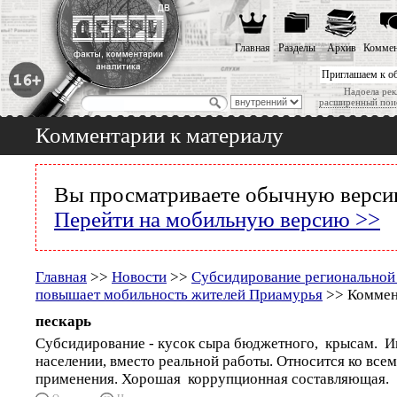
Главная
Разделы
Архив
Коммен
Приглашаем к о
Надоела рек
расширенный пои
Комментарии к материалу
Вы просматриваете обычную версию
Перейти на мобильную версию >>
Главная
>>
Новости
>>
Субсидирование региональной
повышает мобильность жителей Приамурья
>> Коммен
пескарь
Субсидирование - кусок сыра бюджетного, крысам. И
населении, вместо реальной работы. Относится ко всем
применения. Хорошая коррупционная составляющая.