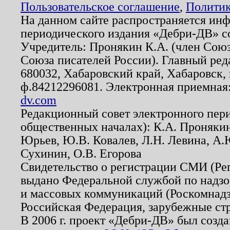
Пользовательское соглашение
,
Политик
На данном сайте распространяется ин
периодического издания «Дебри-ДВ» с
Учредитель: Пронякин К.А. (член Союз
Союза писателей России). Главный ред
680032, Хабаровский край, Хабаровск, п
ф.84212296081. Электронная приемная
dv.com
Редакционный совет электронного пер
общественных началах): К.А. Проняки
Юрьев, Ю.В. Ковалев, Л.Н. Левина, А.
Сухинин, О.В. Егорова
Свидетельство о регистрации СМИ (Р
выдано Федеральной службой по надзо
и массовых коммуникаций (Роскомнадзо
Российская Федерация, зарубежные ст
В 2006 г. проект «Дебри-ДВ» был созда