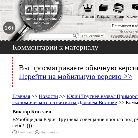
Главная
Разделы
Архив
Коммен
Приглашаем к о
Надоела рек
расширенный пои
Комментарии к материалу
Вы просматриваете обычную версию
Перейти на мобильную версию >>
Главная
>>
Новости
>>
Юрий Трутнев назвал Приморс
экономического развития на Дальнем Востоке
>> Комме
Виктор Киселев
ВУообще для Юрия Трутнева совещание прошло под р
себе!")))
Ответить
Цитировать