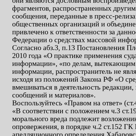
они являются дословным воспроизведе
фрагментов, распространенных другим
сообщения, переданные в пресс-релиза
общественных организаций и объединен
привлечено к ответственности за данн
Федерации о средствах массовой инфо
Согласно абз.3, п.13 Постановления П
2010 года «О практике применения суд
информации», «по делам, вытекающим
информации, распространитель не явл
исходя из положений Закона РФ «О ср
вмешиваться в деятельность редакции, 
сообщений и материалов».
Воспользуйтесь «Правом на ответ» (ст
«В соответствии с положением ч.3 ст.
морального вреда подлежит возложению
опровержения, в порядке ч.2 ст.152 ГК 
апелляционного определения Хабаровско