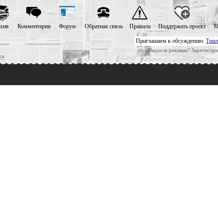
хив
Комментарии
Форум
Обратная связь
Правила
Поддержать проект
М
Приглашаем к обсуждению:
Трил
Надоела реклама? Зарегистри
ск