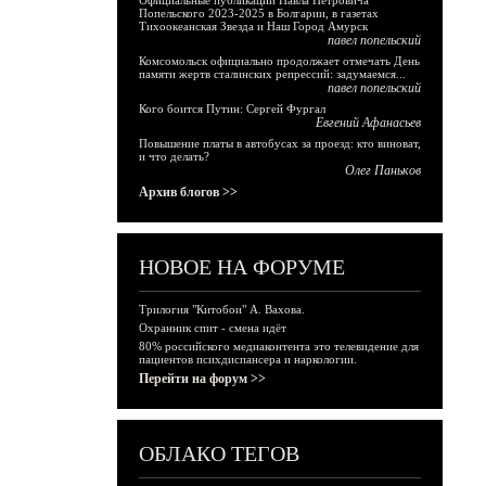
Официальные публикации Павла Петровича
Попельского 2023-2025 в Болгарии, в газетах
Тихоокеанская Звезда и Наш Город Амурск
павел попельский
Комсомольск официально продолжает отмечать День
памяти жертв сталинских репрессий: задумаемся...
павел попельский
Кого боится Путин: Сергей Фургал
Евгений Афанасьев
Повышение платы в автобусах за проезд: кто виноват,
и что делать?
Олег Паньков
Архив блогов >>
НОВОЕ НА ФОРУМЕ
Трилогия "Китобои" А. Вахова.
Охранник спит - смена идёт
80% российского медиаконтента это телевидение для
пациентов психдиспансера и наркологии.
Перейти на форум >>
ОБЛАКО ТЕГОВ