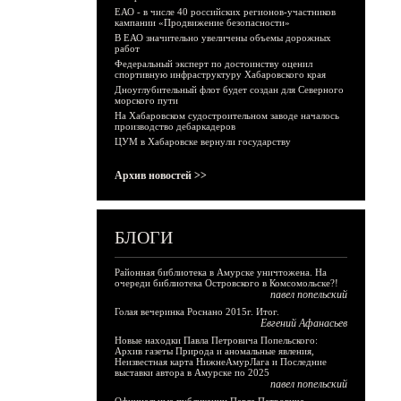
ЕАО - в числе 40 российских регионов-участников
кампании «Продвижение безопасности»
В ЕАО значительно увеличены объемы дорожных
работ
Федеральный эксперт по достоинству оценил
спортивную инфраструктуру Хабаровского края
Дноуглубительный флот будет создан для Северного
морского пути
На Хабаровском судостроительном заводе началось
производство дебаркадеров
ЦУМ в Хабаровске вернули государству
Архив новостей >>
БЛОГИ
Районная библиотека в Амурске уничтожена. На
очереди библиотека Островского в Комсомольске?!
павел попельский
Голая вечеринка Роснано 2015г. Итог.
Евгений Афанасьев
Новые находки Павла Петровича Попельского:
Архив газеты Природа и аномальные явления,
Неизвестная карта НижнеАмурЛага и Последние
выставки автора в Амурске по 2025
павел попельский