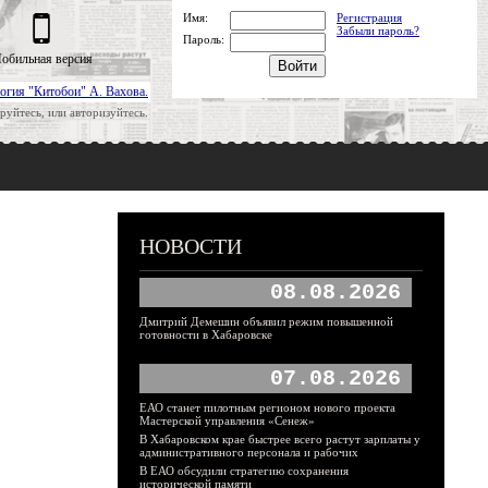
Имя:
Регистрация
Забыли пароль?
Пароль:
обильная версия
огия "Китобои" А. Вахова.
руйтесь, или авторизуйтесь.
НОВОСТИ
08.08.2026
Дмитрий Демешин объявил режим повышенной
готовности в Хабаровске
07.08.2026
ЕАО станет пилотным регионом нового проекта
Мастерской управления «Сенеж»
В Хабаровском крае быстрее всего растут зарплаты у
административного персонала и рабочих
В ЕАО обсудили стратегию сохранения
исторической памяти