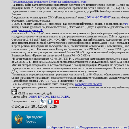
Пользовательское соглашение
,
Политика конфиденциальности
На данном сайте распространяется информация электронного периодического издания «Дебри-Д
редакции: 680032, Хабаровский край, Хабаровск, проспект 60-летия Октября, 88-46, т./ф.8421
Редакционный совет электронного периодического издания «Дебри-ДВ» (на общественных нач
Егорова
Свидетельство о регистрации СМИ (Регистрационный номер)
ЭЛ № ФС77-45537
выдано Федера
Федерация, зарубежные страны.
В 2006 г. проект «Дебри-ДВ» был создан как электронный частный архив, в соответствии с
ФЗ 
книги, а также рукописи по дальневосточной (РФ) тематике. Доступ к архивным документам явля
Гражданского кодекса РФ
.
Согласно ч.2. п.3. ст.17 «Ответственность за правонарушения в сфере информации, информац
гражданско-правовую ответственность за распространение информации не несет. Сайт и редакци
Согласно пп.3,4,6 ст.57 Закона РФ «О СМИ», «Редакция, главный редактор, журналист не несут
либо представляющих собой злоупотребление свободой массовой информации и (или) правами ж
в пресс-релизах и информация государственных, общественных организаций и объединений), кот
Согласно абз.3, п.13 Постановления Пленума Верховного Суда РФ №16 от 15 июня 2010 года 
ответчиком, поскольку исходя из положений Закона РФ «О средствах массовой информации» не 
Воспользуйтесь «Правом на ответ» (ст.46 Закона РФ «О СМИ»).
«В соответствии с положением ч.3 ст.196 ГПК РФ, обязанность компенсации морального вреда п
от 22.08.2012 г. (дело №33-5325/2012) председательствующего И.И.Куликовой, судей С.И.Дор
Мнения авторов материалов не всегда совпадают с позицией редакции. Редакция не вступает в п
Редакция не несет ответственность за содержание внешних ссылок и комментариев. За них отве
ДВ», ответственность за достоверность и наполняемость несут авторы.
Политические опросы/голосования проводятся согласно ч.2. ст.46 «Опросы общественного мнени
(лица), заказавшее (заказавших) проведение опроса и оплатившее (оплативших) указанную публик
Часовой пояс сервера UTC+11 (AEST), фактически +8 мск.
Если вы обнаружили ошибки на сайте, пожалуйста,
сообщите нам об этом
.
Распространение информации о политической, социальной, духовной жизни общества, публикац
СМИ не получает субсидий.
Адреса сайта:
DEBRI-DV.COM
,
DEBRI-DV.RU
.
В социальных сетях:
© Дебри-ДВ, 20.04.2006 - 2026