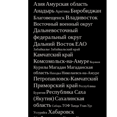
Азия
Амурская область
Биробиджан
Анадырь
Арктика
Владивосток
Благовещенск
Восточный военный округ
Дальневосточный
федеральный округ
Дальний Восток
ЕАО
Забайкалье
Забайкальский край
Камчатский край
Комсомольск-на-Амуре
Корякия
Магадан
Магаданская
Курилы
область
Николаевск-на-Амуре
Находка
Петропавловск-Камчатский
Приморский край
Республика
Республика Саха
Бурятия
(Якутия)
Сахалинская
область
ТОФ
Тында
Улан-Удэ
Сибирь
Хабаровск
Уссурийск