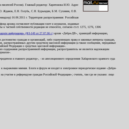
 писателей России). Главный редактор: Харитонова И.Ю. Адрес
Ю. Жданов, Е.Н. Голубь, С.Н. Бурындин, Б.М. Сухинин, О.В.
надзор) 16.06.2011 г. Территория распространения: Российская
й фонд архива составляют публикации газет и журналов, изданные
к частной собственности редакции не относятся, согласно ст.ст. 1275, 1276, 1306
щите информации» (ФЗ-149 от 27.07.06 г.)
архив «Дебри-ДВ», хранящий информацию,
ь и достоинство граждан и организаций, либо ущемляющих права и законные интересы граждан,
ов, распространенных другим средством массовой информации (а также сообщения, переданные
сийской Федерации о средствах массовой информации».
из содержания распространенной информации, распространитель не является надлежащим
ериалов».
редителя и главного редактор», - из апелляционного определения Хабаровского краевого суда
ны к выражению мнения. Блоги и форум не входят в электронное периодическое издание «Дебри-
а участие в референдуме граждан Российской Федерации»; считать, там где не указано: лицо