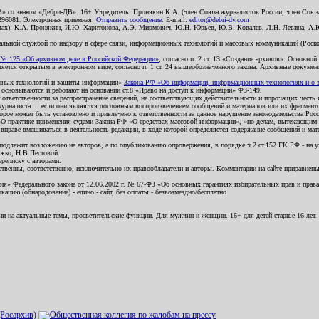
В» со знаком «Дебри-ДВ». 16+ Учредитель: Пронякин К.А. (член Союза журналистов России, член Союза
2296081. Электронная приемная:
Отправить сообщение
. E-mail:
editor@debri-dv.com
алах): К.А. Пронякин, И.Ю. Харитонова, А.Э. Мирмович, Ю.Н. Юрьев, Ю.В. Ковалев, Л.Н. Левина, А.
льной службой по надзору в сфере связи, информационных технологий и массовых коммуникаций (Роском
№ 125 «Об архивном деле в Российской Федерации»
, согласно п. 2 ст. 13 «Создание архивов». Основно
ется открытым в электронном виде, согласно п. 1 ст. 24 вышеобозначенного закона. Архивные документы 
ионных технологий и защиты информации»
Закона РФ «Об информации, информационных технологиях и о за
я основываются и работают на основании ст.8 «Право на доступ к информации» ФЗ-149.
 ответственности за распространение сведений, не соответствующих действительности и порочащих чест
урналиста: ...если они являются дословным воспроизведением сообщений и материалов или их фрагмент
орое может быть установлено и привлечено к ответственности за данное нарушение законодательства Рос
«О практике применения судами Закона РФ «О средствах массовой информации», «по делам, вытекающим 
вправе вмешиваться в деятельность редакции, в ходе которой определяется содержание сообщений и мат
одлежит возложению на авторов, а по опубликованию опровержения, в порядке ч.2 ст.152 ГК РФ - на уч
ожко, Н.В.Пестовой.
ереписку с авторами.
тственны, соответственно, исключительно их правообладатели и авторы. Комментарии на сайте приравне
я» Федерального закона от 12.06.2002 г. № 67-ФЗ «Об основных гарантиях избирательных прав и права н
ацию (обнародование) - едино - сайт, без оплаты - безвозмездно/бесплатно.
ии на актуальные темы, просветительские функции. Для мужчин и женщин. 16+ для детей старше 16 лет.