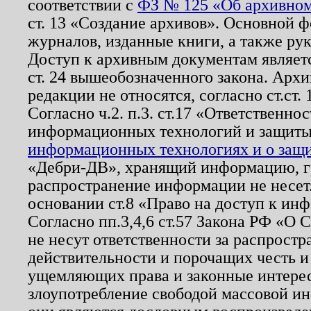
соответствии с
ФЗ № 125 «Об архивном
ст. 13 «Создание архивов». Основной ф
журналов, изданные книги, а также ру
Доступ к архивным документам являетс
ст. 24 вышеобозначенного закона. Арх
редакции не относятся, согласно ст.ст. 
Согласно ч.2. п.3. ст.17 «Ответственн
информационных технологий и защит
информационных технологиях и о защит
«Дебри-ДВ», хранящий информацию, гр
распространение информации не несет.
основании ст.8 «Право на доступ к ин
Согласно пп.3,4,6 ст.57 Закона РФ «О
не несут ответственности за распрост
действительности и порочащих честь и
ущемляющих права и законные интере
злоупотребление свободой массовой ин