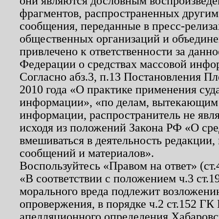
они являются дословным воспроизведе
фрагментов, распространенных другим
сообщения, переданные в пресс-релиза
общественных организаций и объединен
привлечено к ответственности за данн
Федерации о средствах массовой инфо
Согласно абз.3, п.13 Постановления П
2010 года «О практике применения суд
информации», «по делам, вытекающим
информации, распространитель не явл
исходя из положений Закона РФ «О ср
вмешиваться в деятельность редакции, 
сообщений и материалов».
Воспользуйтесь «Правом на ответ» (ст
«В соответствии с положением ч.3 ст.
морального вреда подлежит возложению
опровержения, в порядке ч.2 ст.152 ГК 
апелляционного определения Хабаровско