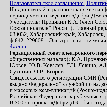
Пользовательское соглашение
,
Политик
На данном сайте распространяется ин
периодического издания «Дебри-ДВ» с
Учредитель: Пронякин К.А. (член Союз
Союза писателей России). Главный ред
680032, Хабаровский край, Хабаровск, п
ф.84212296081. Электронная приемная
dv.com
Редакционный совет электронного пер
общественных началах): К.А. Проняки
Юрьев, Ю.В. Ковалев, Л.Н. Левина, А.
Сухинин, О.В. Егорова
Свидетельство о регистрации СМИ (Р
выдано Федеральной службой по надзо
и массовых коммуникаций (Роскомнадзо
Российская Федерация, зарубежные ст
В 2006 г. проект «Дебри-ДВ» был созда