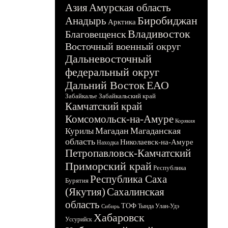
Азия
Амурская область
Биробиджан
Анадырь
Арктика
Владивосток
Благовещенск
Восточный военный округ
Дальневосточный
федеральный округ
Дальний Восток
ЕАО
Забайкалье
Забайкальский край
Камчатский край
Комсомольск-на-Амуре
Корякия
Магадан
Магаданская
Курилы
область
Николаевск-на-Амуре
Находка
Петропавловск-Камчатский
Приморский край
Республика
Республика Саха
Бурятия
(Якутия)
Сахалинская
область
ТОФ
Тында
Улан-Удэ
Сибирь
Хабаровск
Уссурийск