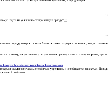
 карман небольшой группе приблежённых президента, а народ нищает.
19
ругому: "Здесь ты услышишь стопроцентную правду!")))
19
жиотажа по ряду товаров - а такое бывает в таких ситуациях постоянно, всегда - рознич
егать к ручному, искусственному регулированию рынка, а вместо этого, напротив, предо
in-zayavil-o-stabilizatsii-situatsii-v-ekonomike-rossi
а товары и услуги окончательно стабильно укрепились и не собираются снижаться. Пови
 ведь всё стабильно.