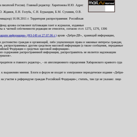
 писателей России). Главный редактор: Харитонова И.Ю. Адрес
Ю. Жданов, Е.Н. Голубь, С.Н. Бурындин, Б.М. Сухинин, О.В.
надзор) 16.06.2011 г. Территория распространения: Российская
й фонд архива составляют публикации газет и журналов, изданные
к частной собственности редакции не относятся, согласно ст.ст. 1275, 1276, 1306
щите информации» (ФЗ-149 от 27.07.06 г.)
архив «Дебри-ДВ», хранящий информацию,
ь и достоинство граждан и организаций, либо ущемляющих права и законные интересы граждан,
ов, распространенных другим средством массовой информации (а также сообщения, переданные
сийской Федерации о средствах массовой информации».
из содержания распространенной информации, распространитель не является надлежащим
ериалов».
редителя и главного редактор», - из апелляционного определения Хабаровского краевого суда
ны к выражению мнения. Блоги и форум не входят в электронное периодическое издание «Дебри-
а участие в референдуме граждан Российской Федерации»; считать, там где не указано: лицо