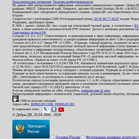
Пользовательское соглашение
,
Политика конфиденциальности
На данном сайте распространяется информация электронного периодического издания «Дебри-Д
редакции: 680032, Хабаровский край, Хабаровск, проспект 60-летия Октября, 88-46, т./ф.8421
Редакционный совет электронного периодического издания «Дебри-ДВ» (на общественных нач
Егорова
Свидетельство о регистрации СМИ (Регистрационный номер)
ЭЛ № ФС77-45537
выдано Федера
Федерация, зарубежные страны.
В 2006 г. проект «Дебри-ДВ» был создан как электронный частный архив, в соответствии с
ФЗ 
книги, а также рукописи по дальневосточной (РФ) тематике. Доступ к архивным документам явля
Гражданского кодекса РФ
.
Согласно ч.2. п.3. ст.17 «Ответственность за правонарушения в сфере информации, информац
гражданско-правовую ответственность за распространение информации не несет. Сайт и редакци
Согласно пп.3,4,6 ст.57 Закона РФ «О СМИ», «Редакция, главный редактор, журналист не несут
либо представляющих собой злоупотребление свободой массовой информации и (или) правами ж
в пресс-релизах и информация государственных, общественных организаций и объединений), кот
Согласно абз.3, п.13 Постановления Пленума Верховного Суда РФ №16 от 15 июня 2010 года 
ответчиком, поскольку исходя из положений Закона РФ «О средствах массовой информации» не 
Воспользуйтесь «Правом на ответ» (ст.46 Закона РФ «О СМИ»).
«В соответствии с положением ч.3 ст.196 ГПК РФ, обязанность компенсации морального вреда п
от 22.08.2012 г. (дело №33-5325/2012) председательствующего И.И.Куликовой, судей С.И.Дор
Мнения авторов материалов не всегда совпадают с позицией редакции. Редакция не вступает в п
Редакция не несет ответственность за содержание внешних ссылок и комментариев. За них отве
ДВ», ответственность за достоверность и наполняемость несут авторы.
Политические опросы/голосования проводятся согласно ч.2. ст.46 «Опросы общественного мнени
(лица), заказавшее (заказавших) проведение опроса и оплатившее (оплативших) указанную публик
Часовой пояс сервера UTC+11 (AEST), фактически +8 мск.
Если вы обнаружили ошибки на сайте, пожалуйста,
сообщите нам об этом
.
Распространение информации о политической, социальной, духовной жизни общества, публикац
СМИ не получает субсидий.
Адреса сайта:
DEBRI-DV.COM
,
DEBRI-DV.RU
.
В социальных сетях:
© Дебри-ДВ, 20.04.2006 - 2026