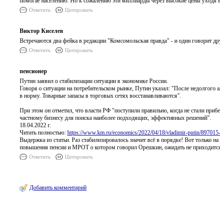
помогае населению. Но к сожалению эти миллиарды через высокие цены уходя в
Ответить
Цитировать
Виктор Киселев
Встречаются два фейка в редакции "Комсомольская правда" - и один говорит д
Ответить
Цитировать
пенсионер
Путин заявил о стабилизации ситуации в экономике России.
Говоря о ситуации на потребительском рынке, Путин указал: "После недолгого а
в норму. Товарные запасы в торговых сетях восстанавливаются".
При этом он отметил, что власти РФ "поступили правильно, когда не стали приб
частному бизнесу для поиска наиболее подходящих, эффективных решений".
18.04.2022 г.
Читать полностью:
https://www.km.ru/economics/2022/04/18/vladimir-putin/897015-put
Выдержка из статьи. Раз стабилизировалось значит всё в порядке! Вот только н
повышения пенсии и МРОТ о котором говорил Орешкин, ожидать не приходится,
Ответить
Цитировать
Добавить комментарий