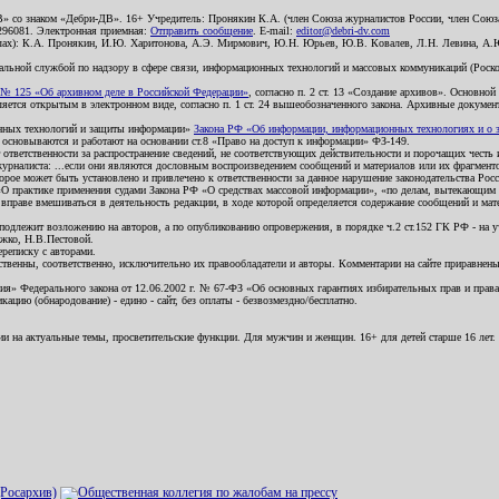
В» со знаком «Дебри-ДВ». 16+ Учредитель: Пронякин К.А. (член Союза журналистов России, член Союза
2296081. Электронная приемная:
Отправить сообщение
. E-mail:
editor@debri-dv.com
алах): К.А. Пронякин, И.Ю. Харитонова, А.Э. Мирмович, Ю.Н. Юрьев, Ю.В. Ковалев, Л.Н. Левина, А.
льной службой по надзору в сфере связи, информационных технологий и массовых коммуникаций (Роском
№ 125 «Об архивном деле в Российской Федерации»
, согласно п. 2 ст. 13 «Создание архивов». Основно
ется открытым в электронном виде, согласно п. 1 ст. 24 вышеобозначенного закона. Архивные документы 
ионных технологий и защиты информации»
Закона РФ «Об информации, информационных технологиях и о за
я основываются и работают на основании ст.8 «Право на доступ к информации» ФЗ-149.
 ответственности за распространение сведений, не соответствующих действительности и порочащих чест
урналиста: ...если они являются дословным воспроизведением сообщений и материалов или их фрагмент
орое может быть установлено и привлечено к ответственности за данное нарушение законодательства Рос
«О практике применения судами Закона РФ «О средствах массовой информации», «по делам, вытекающим 
вправе вмешиваться в деятельность редакции, в ходе которой определяется содержание сообщений и мат
одлежит возложению на авторов, а по опубликованию опровержения, в порядке ч.2 ст.152 ГК РФ - на уч
ожко, Н.В.Пестовой.
ереписку с авторами.
тственны, соответственно, исключительно их правообладатели и авторы. Комментарии на сайте приравне
я» Федерального закона от 12.06.2002 г. № 67-ФЗ «Об основных гарантиях избирательных прав и права н
ацию (обнародование) - едино - сайт, без оплаты - безвозмездно/бесплатно.
ии на актуальные темы, просветительские функции. Для мужчин и женщин. 16+ для детей старше 16 лет.