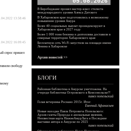
05.08.2026
В Биробиджане прошел мастер-класс стилиста
международного уровня Алекса Датского
В Хабаровском крае подготовились к возможному
.04.2022 13:58:46
повышению уровня Амура
Более 40 социальных выплат проиндексируют в
Хабаровском крае в 2027 году
Более 1 000 тонн бензина и дизтоплива доставили в
северные территории Хабаровского края
.04.2022 16:09:45
Бесплатную сеть Wi-Fi запустили на площади имени
Ленина в Хабаровске
ный спрос пришел
Архив новостей >>
ставили свободу
БЛОГИ
димому
Районная библиотека в Амурске уничтожена. На
очереди библиотека Островского в Комсомольске?!
павел попельский
Голая вечеринка Роснано 2015г. Итог.
Евгений Афанасьев
Новые находки Павла Петровича Попельского:
Архив газеты Природа и аномальные явления,
Неизвестная карта НижнеАмурЛага и Последние
выставки автора в Амурске по 2025
павел попельский