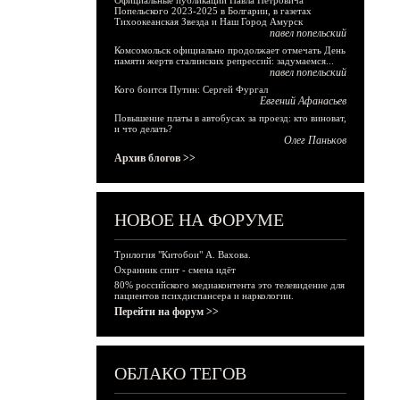
Официальные публикации Павла Петровича
Попельского 2023-2025 в Болгарии, в газетах
Тихоокеанская Звезда и Наш Город Амурск
павел попельский
Комсомольск официально продолжает отмечать День
памяти жертв сталинских репрессий: задумаемся...
павел попельский
Кого боится Путин: Сергей Фургал
Евгений Афанасьев
Повышение платы в автобусах за проезд: кто виноват,
и что делать?
Олег Паньков
Архив блогов >>
НОВОЕ НА ФОРУМЕ
Трилогия "Китобои" А. Вахова.
Охранник спит - смена идёт
80% российского медиаконтента это телевидение для
пациентов психдиспансера и наркологии.
Перейти на форум >>
ОБЛАКО ТЕГОВ