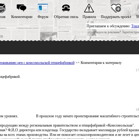
хив
Комментарии
Форум
Обратная связь
Правила
Поддержать проект
М
Приглашаем к обсуждению:
Трил
Надоела реклама? Зарегистри
ск
ерживанию цен с комсомольской птицефабрикой
>> Комментарии к материалу
17
ицефабрикой.
18
нальном уровнях. В прошлом году начато проектирование масштабного строительст
а продукцию между региональным правительством и птицефабрикой «Комсомольская".
ная? Ф,И,О директора или владельца. Государство вкладывает миллиарды рублей вразви
на всех этапах производства. Или не помогает сельхозпроизводителям и не лезет в це