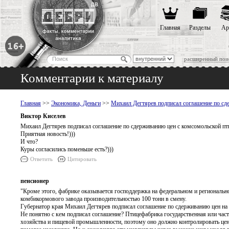
Главная
Разделы
Ар
расширенный пои
Комментарии к материалу
Главная
>>
Экономика, Деньги
>>
Михаил Дегтярев подписал соглашение по сд
Виктор Киселев
Михаил Дегтярев подписал соглашение по сдерживанию цен с комсомольской пт
Приятная новость!)))
И что?
Куры согласились поменьше есть?)))
Ответить
Цитировать
пенсионер
"Кроме этого, фабрике оказывается господдержка на федеральном и регио
комбикормового завода производительностью 100 тонн в смену.
Губернатор края Михаил Дегтярев подписал соглашение по сдерживанию цен н
Не понятно с кем подписал соглашение? Птицефабрика государственная или част
хозяйства и пищевой промышленности, поэтому оно должно контролировать цены 