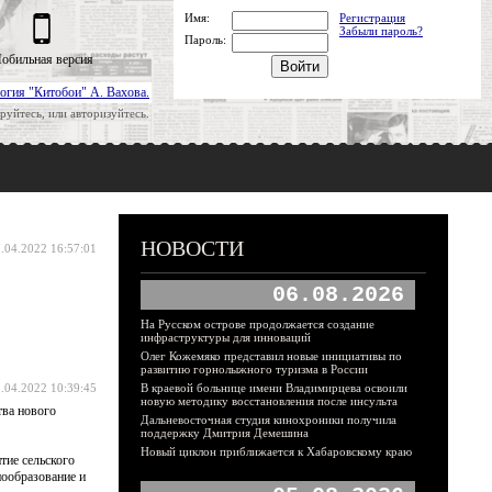
Имя:
Регистрация
Забыли пароль?
Пароль:
обильная версия
огия "Китобои" А. Вахова.
руйтесь, или авторизуйтесь.
НОВОСТИ
.04.2022 16:57:01
06.08.2026
На Русском острове продолжается создание
инфраструктуры для инноваций
Олег Кожемяко представил новые инициативы по
развитию горнолыжного туризма в России
.04.2022 10:39:45
В краевой больнице имени Владимирцева освоили
новую методику восстановления после инсульта
ва нового
Дальневосточная студия кинохроники получила
поддержку Дмитрия Демешина
Новый циклон приближается к Хабаровскому краю
тие сельского
нообразование и