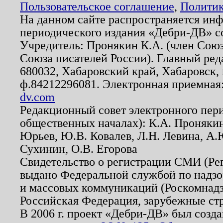
Пользовательское соглашение
,
Политик
На данном сайте распространяется ин
периодического издания «Дебри-ДВ» с
Учредитель: Пронякин К.А. (член Союз
Союза писателей России). Главный ред
680032, Хабаровский край, Хабаровск, п
ф.84212296081. Электронная приемная
dv.com
Редакционный совет электронного пер
общественных началах): К.А. Проняки
Юрьев, Ю.В. Ковалев, Л.Н. Левина, А.
Сухинин, О.В. Егорова
Свидетельство о регистрации СМИ (Р
выдано Федеральной службой по надзо
и массовых коммуникаций (Роскомнадзо
Российская Федерация, зарубежные ст
В 2006 г. проект «Дебри-ДВ» был созда