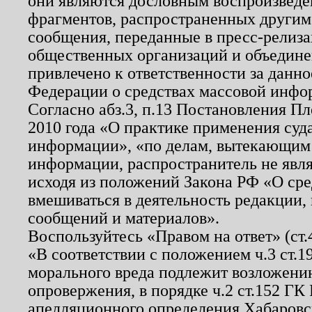
они являются дословным воспроизведе
фрагментов, распространенных другим
сообщения, переданные в пресс-релиза
общественных организаций и объединен
привлечено к ответственности за данн
Федерации о средствах массовой инфо
Согласно абз.3, п.13 Постановления П
2010 года «О практике применения суд
информации», «по делам, вытекающим
информации, распространитель не явл
исходя из положений Закона РФ «О ср
вмешиваться в деятельность редакции, 
сообщений и материалов».
Воспользуйтесь «Правом на ответ» (ст
«В соответствии с положением ч.3 ст.
морального вреда подлежит возложению
опровержения, в порядке ч.2 ст.152 ГК 
апелляционного определения Хабаровско