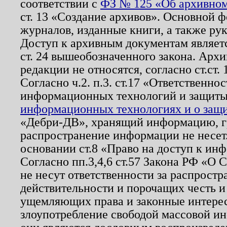
соответствии с
ФЗ № 125 «Об архивном
ст. 13 «Создание архивов». Основной ф
журналов, изданные книги, а также ру
Доступ к архивным документам являетс
ст. 24 вышеобозначенного закона. Арх
редакции не относятся, согласно ст.ст. 
Согласно ч.2. п.3. ст.17 «Ответственн
информационных технологий и защит
информационных технологиях и о защит
«Дебри-ДВ», хранящий информацию, гр
распространение информации не несет.
основании ст.8 «Право на доступ к ин
Согласно пп.3,4,6 ст.57 Закона РФ «О
не несут ответственности за распрост
действительности и порочащих честь и
ущемляющих права и законные интере
злоупотребление свободой массовой ин