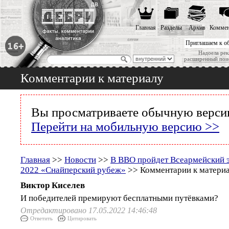
Главная
Разделы
Архив
Коммен
Приглашаем к о
Надоела рек
расширенный пои
Комментарии к материалу
Вы просматриваете обычную версию
Перейти на мобильную версию >>
Главная
>>
Новости
>>
В ВВО пройдет Всеармейский 
2022 «Снайперский рубеж»
>> Комментарии к матери
Виктор Киселев
И победителей премируют бесплатными путёвками?
Отредактировано 17.05.2022 14:46:48
Ответить
Цитировать