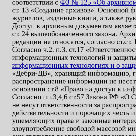
соответствии с
ФЗ № 125 «Об архивном
ст. 13 «Создание архивов». Основной ф
журналов, изданные книги, а также ру
Доступ к архивным документам являетс
ст. 24 вышеобозначенного закона. Арх
редакции не относятся, согласно ст.ст. 
Согласно ч.2. п.3. ст.17 «Ответственн
информационных технологий и защит
информационных технологиях и о защит
«Дебри-ДВ», хранящий информацию, гр
распространение информации не несет.
основании ст.8 «Право на доступ к ин
Согласно пп.3,4,6 ст.57 Закона РФ «О
не несут ответственности за распрост
действительности и порочащих честь и
ущемляющих права и законные интере
злоупотребление свободой массовой ин