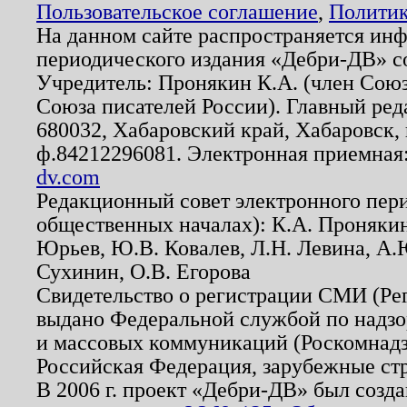
Пользовательское соглашение
,
Политик
На данном сайте распространяется ин
периодического издания «Дебри-ДВ» с
Учредитель: Пронякин К.А. (член Союз
Союза писателей России). Главный ред
680032, Хабаровский край, Хабаровск, п
ф.84212296081. Электронная приемная
dv.com
Редакционный совет электронного пер
общественных началах): К.А. Проняки
Юрьев, Ю.В. Ковалев, Л.Н. Левина, А.
Сухинин, О.В. Егорова
Свидетельство о регистрации СМИ (Р
выдано Федеральной службой по надзо
и массовых коммуникаций (Роскомнадзо
Российская Федерация, зарубежные ст
В 2006 г. проект «Дебри-ДВ» был созда