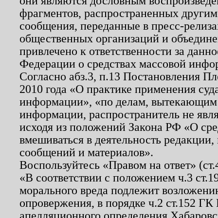
они являются дословным воспроизведе
фрагментов, распространенных другим
сообщения, переданные в пресс-релиза
общественных организаций и объединен
привлечено к ответственности за данн
Федерации о средствах массовой инфо
Согласно абз.3, п.13 Постановления П
2010 года «О практике применения суд
информации», «по делам, вытекающим
информации, распространитель не явл
исходя из положений Закона РФ «О ср
вмешиваться в деятельность редакции, 
сообщений и материалов».
Воспользуйтесь «Правом на ответ» (ст
«В соответствии с положением ч.3 ст.
морального вреда подлежит возложению
опровержения, в порядке ч.2 ст.152 ГК 
апелляционного определения Хабаровско