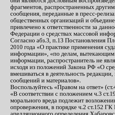
они являются дословным воспроизведе
фрагментов, распространенных другим
сообщения, переданные в пресс-релиза
общественных организаций и объединен
привлечено к ответственности за данн
Федерации о средствах массовой инфо
Согласно абз.3, п.13 Постановления П
2010 года «О практике применения суд
информации», «по делам, вытекающим
информации, распространитель не явл
исходя из положений Закона РФ «О ср
вмешиваться в деятельность редакции, 
сообщений и материалов».
Воспользуйтесь «Правом на ответ» (ст
«В соответствии с положением ч.3 ст.
морального вреда подлежит возложению
опровержения, в порядке ч.2 ст.152 ГК 
апелляционного определения Хабаровско