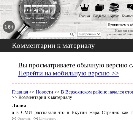
Главная
Разделы
Архив
Коммен
Приглашаем к о
Надоела рек
расширенный пои
Комментарии к материалу
Вы просматриваете обычную версию с
Перейти на мобильную версию >>
Главная
>>
Новости
>>
В Верхоянском районе начался ото
>> Комментарии к материалу
Лилия
а в СМИ рассказали что в Якутии жара! Странно как т
Ответить
Цитировать