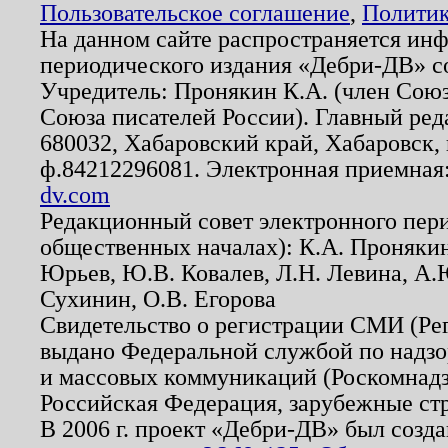
Пользовательское соглашение
,
Политик
На данном сайте распространяется ин
периодического издания «Дебри-ДВ» с
Учредитель: Пронякин К.А. (член Союз
Союза писателей России). Главный ред
680032, Хабаровский край, Хабаровск, п
ф.84212296081. Электронная приемная
dv.com
Редакционный совет электронного пер
общественных началах): К.А. Проняки
Юрьев, Ю.В. Ковалев, Л.Н. Левина, А.
Сухинин, О.В. Егорова
Свидетельство о регистрации СМИ (Р
выдано Федеральной службой по надзо
и массовых коммуникаций (Роскомнадзо
Российская Федерация, зарубежные ст
В 2006 г. проект «Дебри-ДВ» был созда