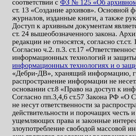
соответствии с
ФЗ № 125 «Об архивном
ст. 13 «Создание архивов». Основной ф
журналов, изданные книги, а также ру
Доступ к архивным документам являетс
ст. 24 вышеобозначенного закона. Арх
редакции не относятся, согласно ст.ст. 
Согласно ч.2. п.3. ст.17 «Ответственн
информационных технологий и защит
информационных технологиях и о защит
«Дебри-ДВ», хранящий информацию, гр
распространение информации не несет.
основании ст.8 «Право на доступ к ин
Согласно пп.3,4,6 ст.57 Закона РФ «О
не несут ответственности за распрост
действительности и порочащих честь и
ущемляющих права и законные интере
злоупотребление свободой массовой ин