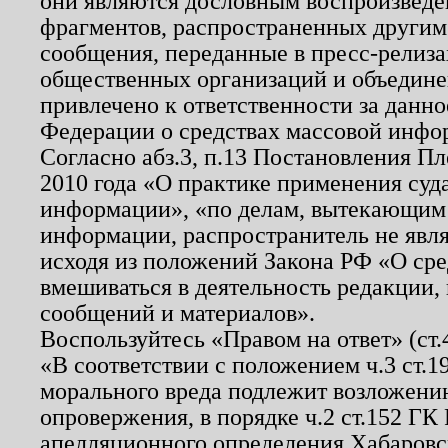
они являются дословным воспроизведе
фрагментов, распространенных другим
сообщения, переданные в пресс-релиза
общественных организаций и объединен
привлечено к ответственности за данн
Федерации о средствах массовой инфо
Согласно абз.3, п.13 Постановления П
2010 года «О практике применения суд
информации», «по делам, вытекающим
информации, распространитель не явл
исходя из положений Закона РФ «О ср
вмешиваться в деятельность редакции, 
сообщений и материалов».
Воспользуйтесь «Правом на ответ» (ст
«В соответствии с положением ч.3 ст.
морального вреда подлежит возложению
опровержения, в порядке ч.2 ст.152 ГК 
апелляционного определения Хабаровско