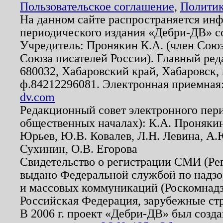
Пользовательское соглашение
,
Политик
На данном сайте распространяется ин
периодического издания «Дебри-ДВ» с
Учредитель: Пронякин К.А. (член Союз
Союза писателей России). Главный ред
680032, Хабаровский край, Хабаровск, п
ф.84212296081. Электронная приемная
dv.com
Редакционный совет электронного пер
общественных началах): К.А. Проняки
Юрьев, Ю.В. Ковалев, Л.Н. Левина, А.
Сухинин, О.В. Егорова
Свидетельство о регистрации СМИ (Р
выдано Федеральной службой по надзо
и массовых коммуникаций (Роскомнадзо
Российская Федерация, зарубежные ст
В 2006 г. проект «Дебри-ДВ» был созда