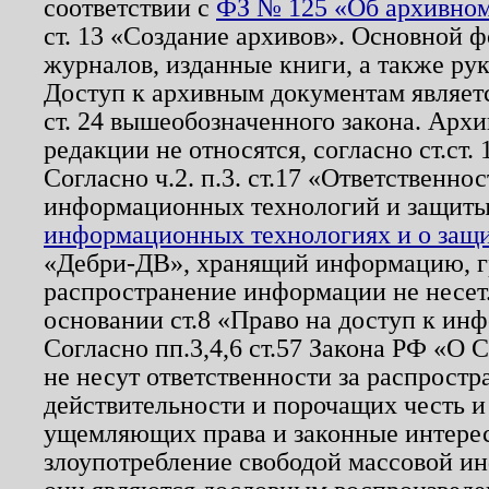
соответствии с
ФЗ № 125 «Об архивном
ст. 13 «Создание архивов». Основной ф
журналов, изданные книги, а также ру
Доступ к архивным документам являетс
ст. 24 вышеобозначенного закона. Арх
редакции не относятся, согласно ст.ст. 
Согласно ч.2. п.3. ст.17 «Ответственн
информационных технологий и защит
информационных технологиях и о защит
«Дебри-ДВ», хранящий информацию, гр
распространение информации не несет.
основании ст.8 «Право на доступ к ин
Согласно пп.3,4,6 ст.57 Закона РФ «О
не несут ответственности за распрост
действительности и порочащих честь и
ущемляющих права и законные интере
злоупотребление свободой массовой ин