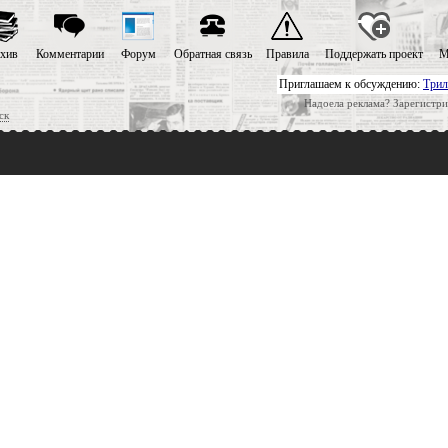
хив
Комментарии
Форум
Обратная связь
Правила
Поддержать проект
М
Приглашаем к обсуждению:
Трил
Надоела реклама? Зарегистри
ск