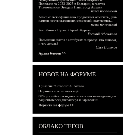
Официальные публикации Павла Петровича
Попельского 2023-2025 в Болгарии, в газетах
Тихоокеанская Звезда и Наш Город Амурск
павел попельский
Комсомольск официально продолжает отмечать День
памяти жертв сталинских репрессий: задумаемся...
павел попельский
Кого боится Путин: Сергей Фургал
Евгений Афанасьев
Повышение платы в автобусах за проезд: кто виноват,
и что делать?
Олег Паньков
Архив блогов >>
НОВОЕ НА ФОРУМЕ
Трилогия "Китобои" А. Вахова.
Охранник спит - смена идёт
80% российского медиаконтента это телевидение для
пациентов психдиспансера и наркологии.
Перейти на форум >>
ОБЛАКО ТЕГОВ