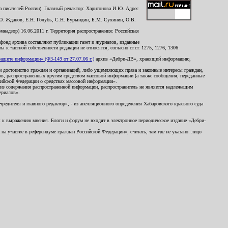
 писателей России). Главный редактор: Харитонова И.Ю. Адрес
Ю. Жданов, Е.Н. Голубь, С.Н. Бурындин, Б.М. Сухинин, О.В.
надзор) 16.06.2011 г. Территория распространения: Российская
й фонд архива составляют публикации газет и журналов, изданные
к частной собственности редакции не относятся, согласно ст.ст. 1275, 1276, 1306
щите информации» (ФЗ-149 от 27.07.06 г.)
архив «Дебри-ДВ», хранящий информацию,
ь и достоинство граждан и организаций, либо ущемляющих права и законные интересы граждан,
ов, распространенных другим средством массовой информации (а также сообщения, переданные
сийской Федерации о средствах массовой информации».
из содержания распространенной информации, распространитель не является надлежащим
ериалов».
редителя и главного редактор», - из апелляционного определения Хабаровского краевого суда
ны к выражению мнения. Блоги и форум не входят в электронное периодическое издание «Дебри-
а участие в референдуме граждан Российской Федерации»; считать, там где не указано: лицо