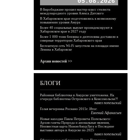
05.08.2026
В Биробиджане прошел мастер-класс стилиста
международного уровня Алекса Датского
В Хабаровском крае подготовились к возможному
повышению уровня Амура
Более 40 социальных выплат проиндексируют в
Хабаровском крае в 2027 году
Более 1 000 тонн бензина и дизтоплива доставили в
северные территории Хабаровского края
Бесплатную сеть Wi-Fi запустили на площади имени
Ленина в Хабаровске
Архив новостей >>
БЛОГИ
Районная библиотека в Амурске уничтожена. На
очереди библиотека Островского в Комсомольске?!
павел попельский
Голая вечеринка Роснано 2015г. Итог.
Евгений Афанасьев
Новые находки Павла Петровича Попельского:
Архив газеты Природа и аномальные явления,
Неизвестная карта НижнеАмурЛага и Последние
выставки автора в Амурске по 2025
павел попельский