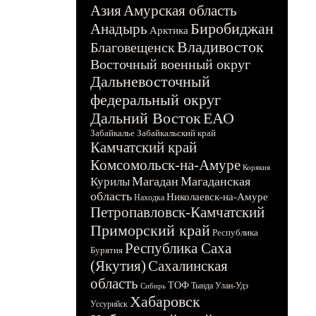
Азия
Амурская область
Биробиджан
Анадырь
Арктика
Владивосток
Благовещенск
Восточный военный округ
Дальневосточный
федеральный округ
Дальний Восток
ЕАО
Забайкалье
Забайкальский край
Камчатский край
Комсомольск-на-Амуре
Корякия
Магадан
Магаданская
Курилы
область
Николаевск-на-Амуре
Находка
Петропавловск-Камчатский
Приморский край
Республика
Республика Саха
Бурятия
(Якутия)
Сахалинская
область
ТОФ
Тында
Улан-Удэ
Сибирь
Хабаровск
Уссурийск