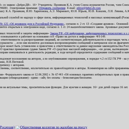
В» со знаком «Дебри-ДВ». 16+ Учредитель: Пронякин К.А. (член Союза журналистов России, член Союза
2296081. Электронная приемная:
Отправить сообщение
. E-mail:
editor@debri-dv.com
алах): К.А. Пронякин, И.Ю. Харитонова, А.Э. Мирмович, Ю.Н. Юрьев, Ю.В. Ковалев, Л.Н. Левина, А.
льной службой по надзору в сфере связи, информационных технологий и массовых коммуникаций (Роском
№ 125 «Об архивном деле в Российской Федерации»
, согласно п. 2 ст. 13 «Создание архивов». Основно
ется открытым в электронном виде, согласно п. 1 ст. 24 вышеобозначенного закона. Архивные документы 
ионных технологий и защиты информации»
Закона РФ «Об информации, информационных технологиях и о за
я основываются и работают на основании ст.8 «Право на доступ к информации» ФЗ-149.
 ответственности за распространение сведений, не соответствующих действительности и порочащих чест
урналиста: ...если они являются дословным воспроизведением сообщений и материалов или их фрагмент
орое может быть установлено и привлечено к ответственности за данное нарушение законодательства Рос
«О практике применения судами Закона РФ «О средствах массовой информации», «по делам, вытекающим 
вправе вмешиваться в деятельность редакции, в ходе которой определяется содержание сообщений и мат
одлежит возложению на авторов, а по опубликованию опровержения, в порядке ч.2 ст.152 ГК РФ - на уч
ожко, Н.В.Пестовой.
ереписку с авторами.
тственны, соответственно, исключительно их правообладатели и авторы. Комментарии на сайте приравне
я» Федерального закона от 12.06.2002 г. № 67-ФЗ «Об основных гарантиях избирательных прав и права н
ацию (обнародование) - едино - сайт, без оплаты - безвозмездно/бесплатно.
ии на актуальные темы, просветительские функции. Для мужчин и женщин. 16+ для детей старше 16 лет.