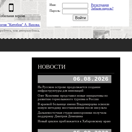
Имя:
Регистрация
Забыли пароль?
Пароль:
обильная версия
огия "Китобои" А. Вахова.
руйтесь, или авторизуйтесь.
НОВОСТИ
06.08.2026
На Русском острове продолжается создание
инфраструктуры для инноваций
Олег Кожемяко представил новые инициативы по
развитию горнолыжного туризма в России
В краевой больнице имени Владимирцева освоили
новую методику восстановления после инсульта
Дальневосточная студия кинохроники получила
поддержку Дмитрия Демешина
Новый циклон приближается к Хабаровскому краю