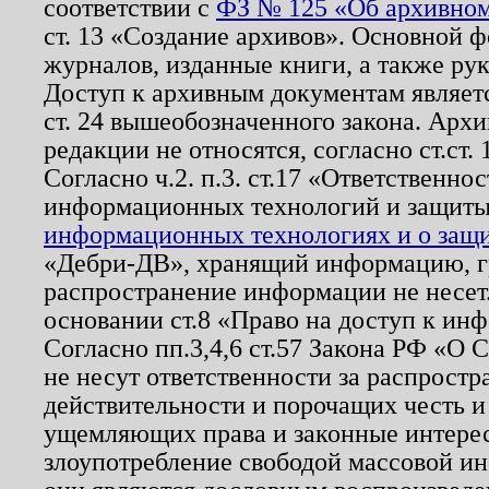
соответствии с
ФЗ № 125 «Об архивном
ст. 13 «Создание архивов». Основной ф
журналов, изданные книги, а также ру
Доступ к архивным документам являетс
ст. 24 вышеобозначенного закона. Арх
редакции не относятся, согласно ст.ст. 
Согласно ч.2. п.3. ст.17 «Ответственн
информационных технологий и защит
информационных технологиях и о защит
«Дебри-ДВ», хранящий информацию, гр
распространение информации не несет.
основании ст.8 «Право на доступ к ин
Согласно пп.3,4,6 ст.57 Закона РФ «О
не несут ответственности за распрост
действительности и порочащих честь и
ущемляющих права и законные интере
злоупотребление свободой массовой ин