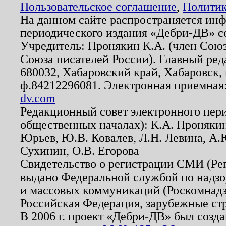
Пользовательское соглашение
,
Политик
На данном сайте распространяется ин
периодического издания «Дебри-ДВ» с
Учредитель: Пронякин К.А. (член Союз
Союза писателей России). Главный ред
680032, Хабаровский край, Хабаровск, п
ф.84212296081. Электронная приемная
dv.com
Редакционный совет электронного пер
общественных началах): К.А. Проняки
Юрьев, Ю.В. Ковалев, Л.Н. Левина, А.
Сухинин, О.В. Егорова
Свидетельство о регистрации СМИ (Р
выдано Федеральной службой по надзо
и массовых коммуникаций (Роскомнадзо
Российская Федерация, зарубежные ст
В 2006 г. проект «Дебри-ДВ» был созда