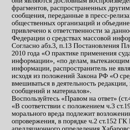
они являются дословным воспроизведе
фрагментов, распространенных другим
сообщения, переданные в пресс-релиза
общественных организаций и объединен
привлечено к ответственности за данн
Федерации о средствах массовой инфо
Согласно абз.3, п.13 Постановления П
2010 года «О практике применения суд
информации», «по делам, вытекающим
информации, распространитель не явл
исходя из положений Закона РФ «О ср
вмешиваться в деятельность редакции, 
сообщений и материалов».
Воспользуйтесь «Правом на ответ» (ст
«В соответствии с положением ч.3 ст.
морального вреда подлежит возложению
опровержения, в порядке ч.2 ст.152 ГК 
апелляционного определения Хабаровско