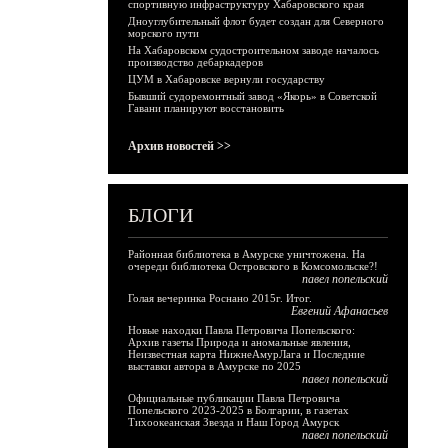
спортивную инфраструктуру Хабаровского края
Дноуглубительный флот будет создан для Северного
морского пути
На Хабаровском судостроительном заводе началось
производство дебаркадеров
ЦУМ в Хабаровске вернули государству
Бывший судоремонтный завод «Якорь» в Советской
Гавани планируют восстановить
Архив новостей >>
БЛОГИ
Районная библиотека в Амурске уничтожена. На
очереди библиотека Островского в Комсомольске?!
павел попельский
Голая вечеринка Роснано 2015г. Итог.
Евгений Афанасьев
Новые находки Павла Петровича Попельского:
Архив газеты Природа и аномальные явления,
Неизвестная карта НижнеАмурЛага и Последние
выставки автора в Амурске по 2025
павел попельский
Официальные публикации Павла Петровича
Попельского 2023-2025 в Болгарии, в газетах
Тихоокеанская Звезда и Наш Город Амурск
павел попельский