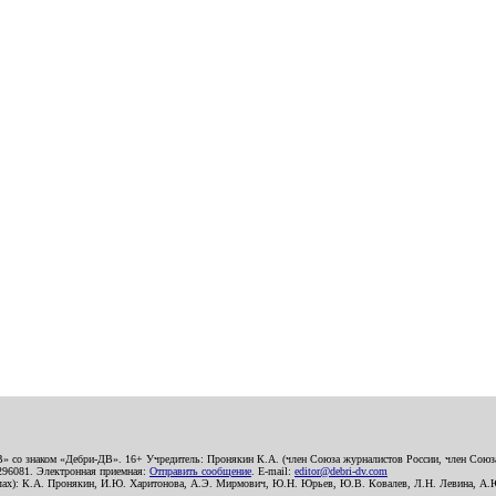
В» со знаком «Дебри-ДВ». 16+ Учредитель: Пронякин К.А. (член Союза журналистов России, член Союза
2296081. Электронная приемная:
Отправить сообщение
. E-mail:
editor@debri-dv.com
алах): К.А. Пронякин, И.Ю. Харитонова, А.Э. Мирмович, Ю.Н. Юрьев, Ю.В. Ковалев, Л.Н. Левина, А.