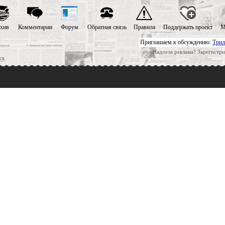
хив
Комментарии
Форум
Обратная связь
Правила
Поддержать проект
М
Приглашаем к обсуждению:
Трил
Надоела реклама? Зарегистри
ск