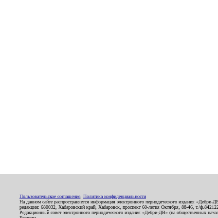
Пользовательское соглашение
,
Политика конфиденциальности
На данном сайте распространяется информация электронного периодического издания «Дебри-Д
редакции: 680032, Хабаровский край, Хабаровск, проспект 60-летия Октября, 88-46, т./ф.8421
Редакционный совет электронного периодического издания «Дебри-ДВ» (на общественных нач
Егорова