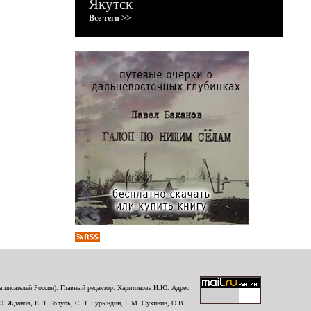
Якутск
Все теги >>
 писателей России). Главный редактор: Харитонова И.Ю. Адрес
Ю. Жданов, Е.Н. Голубь, С.Н. Бурындин, Б.М. Сухинин, О.В.