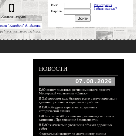
Имя:
Регистрация
Забыли пароль?
Пароль:
обильная версия
огия "Китобои" А. Вахова.
руйтесь, или авторизуйтесь.
НОВОСТИ
07.08.2026
ЕАО станет пилотным регионом нового проекта
Мастерской управления «Сенеж»
В Хабаровском крае быстрее всего растут зарплаты у
административного персонала и рабочих
В ЕАО обсудили стратегию сохранения
исторической памяти
ЕАО - в числе 40 российских регионов-участников
кампании «Продвижение безопасности»
В ЕАО значительно увеличены объемы дорожных
работ
Федеральный эксперт по достоинству оценил