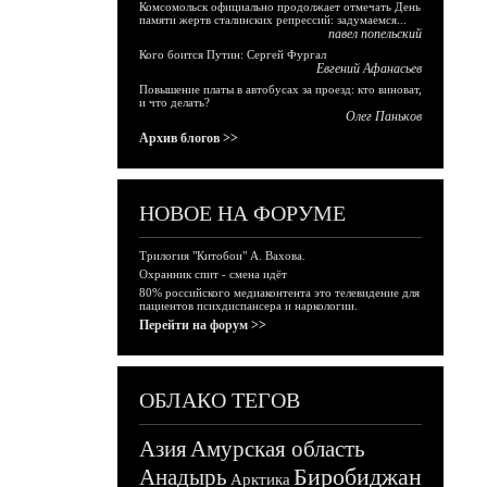
Комсомольск официально продолжает отмечать День
памяти жертв сталинских репрессий: задумаемся...
павел попельский
Кого боится Путин: Сергей Фургал
Евгений Афанасьев
Повышение платы в автобусах за проезд: кто виноват,
и что делать?
Олег Паньков
Архив блогов >>
НОВОЕ НА ФОРУМЕ
Трилогия "Китобои" А. Вахова.
Охранник спит - смена идёт
80% российского медиаконтента это телевидение для
пациентов психдиспансера и наркологии.
Перейти на форум >>
ОБЛАКО ТЕГОВ
Азия
Амурская область
Биробиджан
Анадырь
Арктика