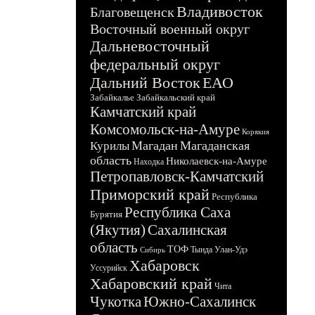
Владивосток
Благовещенск
Восточный военный округ
Дальневосточный
федеральный округ
Дальний Восток
ЕАО
Забайкалье
Забайкальский край
Камчатский край
Комсомольск-на-Амуре
Корякия
Магадан
Магаданская
Курилы
область
Николаевск-на-Амуре
Находка
Петропавловск-Камчатский
Приморский край
Республика
Республика Саха
Бурятия
(Якутия)
Сахалинская
область
ТОФ
Тында
Улан-Удэ
Сибирь
Хабаровск
Уссурийск
Хабаровский край
Чита
Чукотка
Южно-Сахалинск