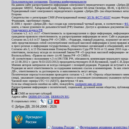
Пользовательское соглашение
,
Политика конфиденциальности
На данном сайте распространяется информация электронного периодического издания «Дебри-Д
редакции: 680032, Хабаровский край, Хабаровск, проспект 60-летия Октября, 88-46, т./ф.8421
Редакционный совет электронного периодического издания «Дебри-ДВ» (на общественных нач
Егорова
Свидетельство о регистрации СМИ (Регистрационный номер)
ЭЛ № ФС77-45537
выдано Федера
Федерация, зарубежные страны.
В 2006 г. проект «Дебри-ДВ» был создан как электронный частный архив, в соответствии с
ФЗ 
книги, а также рукописи по дальневосточной (РФ) тематике. Доступ к архивным документам явля
Гражданского кодекса РФ
.
Согласно ч.2. п.3. ст.17 «Ответственность за правонарушения в сфере информации, информац
гражданско-правовую ответственность за распространение информации не несет. Сайт и редакци
Согласно пп.3,4,6 ст.57 Закона РФ «О СМИ», «Редакция, главный редактор, журналист не несут
либо представляющих собой злоупотребление свободой массовой информации и (или) правами ж
в пресс-релизах и информация государственных, общественных организаций и объединений), кот
Согласно абз.3, п.13 Постановления Пленума Верховного Суда РФ №16 от 15 июня 2010 года 
ответчиком, поскольку исходя из положений Закона РФ «О средствах массовой информации» не 
Воспользуйтесь «Правом на ответ» (ст.46 Закона РФ «О СМИ»).
«В соответствии с положением ч.3 ст.196 ГПК РФ, обязанность компенсации морального вреда п
от 22.08.2012 г. (дело №33-5325/2012) председательствующего И.И.Куликовой, судей С.И.Дор
Мнения авторов материалов не всегда совпадают с позицией редакции. Редакция не вступает в п
Редакция не несет ответственность за содержание внешних ссылок и комментариев. За них отве
ДВ», ответственность за достоверность и наполняемость несут авторы.
Политические опросы/голосования проводятся согласно ч.2. ст.46 «Опросы общественного мнени
(лица), заказавшее (заказавших) проведение опроса и оплатившее (оплативших) указанную публик
Часовой пояс сервера UTC+11 (AEST), фактически +8 мск.
Если вы обнаружили ошибки на сайте, пожалуйста,
сообщите нам об этом
.
Распространение информации о политической, социальной, духовной жизни общества, публикац
СМИ не получает субсидий.
Адреса сайта:
DEBRI-DV.COM
,
DEBRI-DV.RU
.
В социальных сетях:
© Дебри-ДВ, 20.04.2006 - 2026