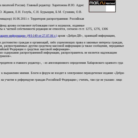
 писателей России). Главный редактор: Харитонова И.Ю. Адрес
Ю. Жданов, Е.Н. Голубь, С.Н. Бурындин, Б.М. Сухинин, О.В.
надзор) 16.06.2011 г. Территория распространения: Российская
й фонд архива составляют публикации газет и журналов, изданные
к частной собственности редакции не относятся, согласно ст.ст. 1275, 1276, 1306
щите информации» (ФЗ-149 от 27.07.06 г.)
архив «Дебри-ДВ», хранящий информацию,
ь и достоинство граждан и организаций, либо ущемляющих права и законные интересы граждан,
ов, распространенных другим средством массовой информации (а также сообщения, переданные
сийской Федерации о средствах массовой информации».
из содержания распространенной информации, распространитель не является надлежащим
ериалов».
редителя и главного редактор», - из апелляционного определения Хабаровского краевого суда
ны к выражению мнения. Блоги и форум не входят в электронное периодическое издание «Дебри-
а участие в референдуме граждан Российской Федерации»; считать, там где не указано: лицо