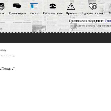
хив
Комментарии
Форум
Обратная связь
Правила
Поддержать проект
М
Приглашаем к обсуждению:
Трил
Надоела реклама? Зарегистри
ск
риалу
023 18:37:54
к Пхеньяна?