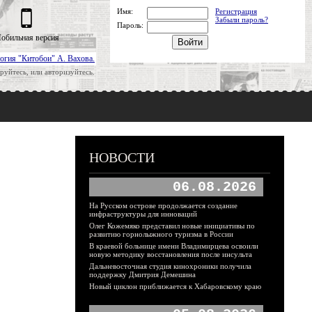
Имя:
Регистрация
Забыли пароль?
Пароль:
обильная версия
огия "Китобои" А. Вахова.
руйтесь, или авторизуйтесь.
НОВОСТИ
06.08.2026
На Русском острове продолжается создание
инфраструктуры для инноваций
Олег Кожемяко представил новые инициативы по
развитию горнолыжного туризма в России
В краевой больнице имени Владимирцева освоили
новую методику восстановления после инсульта
Дальневосточная студия кинохроники получила
поддержку Дмитрия Демешина
Новый циклон приближается к Хабаровскому краю