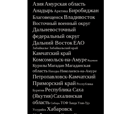
Азия
Амурская область
Биробиджан
Анадырь
Арктика
Владивосток
Благовещенск
Восточный военный округ
Дальневосточный
федеральный округ
Дальний Восток
ЕАО
Забайкалье
Забайкальский край
Камчатский край
Комсомольск-на-Амуре
Корякия
Магадан
Магаданская
Курилы
область
Николаевск-на-Амуре
Находка
Петропавловск-Камчатский
Приморский край
Республика
Республика Саха
Бурятия
(Якутия)
Сахалинская
область
ТОФ
Тында
Улан-Удэ
Сибирь
Хабаровск
Уссурийск