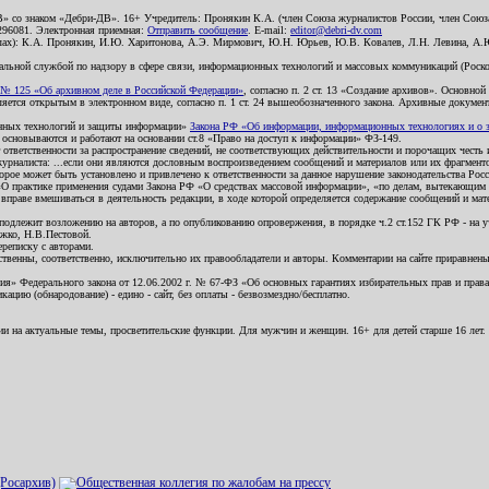
В» со знаком «Дебри-ДВ». 16+ Учредитель: Пронякин К.А. (член Союза журналистов России, член Союза
2296081. Электронная приемная:
Отправить сообщение
. E-mail:
editor@debri-dv.com
алах): К.А. Пронякин, И.Ю. Харитонова, А.Э. Мирмович, Ю.Н. Юрьев, Ю.В. Ковалев, Л.Н. Левина, А.
льной службой по надзору в сфере связи, информационных технологий и массовых коммуникаций (Роском
№ 125 «Об архивном деле в Российской Федерации»
, согласно п. 2 ст. 13 «Создание архивов». Основно
ется открытым в электронном виде, согласно п. 1 ст. 24 вышеобозначенного закона. Архивные документы 
ионных технологий и защиты информации»
Закона РФ «Об информации, информационных технологиях и о за
я основываются и работают на основании ст.8 «Право на доступ к информации» ФЗ-149.
 ответственности за распространение сведений, не соответствующих действительности и порочащих чест
урналиста: ...если они являются дословным воспроизведением сообщений и материалов или их фрагмент
орое может быть установлено и привлечено к ответственности за данное нарушение законодательства Рос
«О практике применения судами Закона РФ «О средствах массовой информации», «по делам, вытекающим 
вправе вмешиваться в деятельность редакции, в ходе которой определяется содержание сообщений и мат
одлежит возложению на авторов, а по опубликованию опровержения, в порядке ч.2 ст.152 ГК РФ - на уч
ожко, Н.В.Пестовой.
ереписку с авторами.
тственны, соответственно, исключительно их правообладатели и авторы. Комментарии на сайте приравне
я» Федерального закона от 12.06.2002 г. № 67-ФЗ «Об основных гарантиях избирательных прав и права н
ацию (обнародование) - едино - сайт, без оплаты - безвозмездно/бесплатно.
ии на актуальные темы, просветительские функции. Для мужчин и женщин. 16+ для детей старше 16 лет.