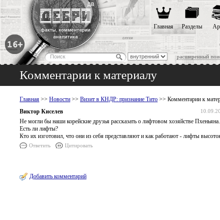
Главная
Разделы
Ар
расширенный пои
Комментарии к материалу
Главная
>>
Новости
>>
Визит в КНДР: признание Тито
>> Комментарии к мате
Виктор Киселев
10.09.2
Не могли бы наши корейские друзья рассказать о лифтовом хозяйстве Пхеньяна.
Есть ли лифты?
Кто их изготовил, что они из себя представляют и как работают - лифты высото
Ответить
Цитировать
Добавить комментарий