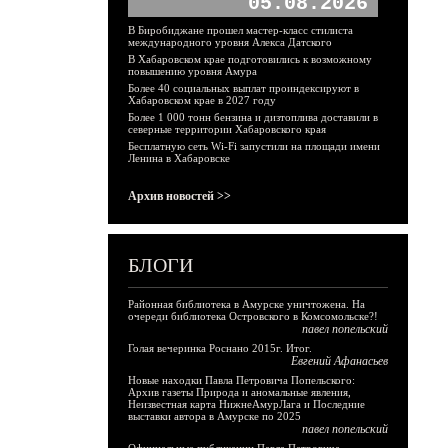
05.08.2026
В Биробиджане прошел мастер-класс стилиста
международного уровня Алекса Датского
В Хабаровском крае подготовились к возможному
повышению уровня Амура
Более 40 социальных выплат проиндексируют в
Хабаровском крае в 2027 году
Более 1 000 тонн бензина и дизтоплива доставили в
северные территории Хабаровского края
Бесплатную сеть Wi-Fi запустили на площади имени
Ленина в Хабаровске
Архив новостей >>
БЛОГИ
Районная библиотека в Амурске уничтожена. На
очереди библиотека Островского в Комсомольске?!
павел попельский
Голая вечеринка Роснано 2015г. Итог.
Евгений Афанасьев
Новые находки Павла Петровича Попельского:
Архив газеты Природа и аномальные явления,
Неизвестная карта НижнеАмурЛага и Последние
выставки автора в Амурске по 2025
павел попельский