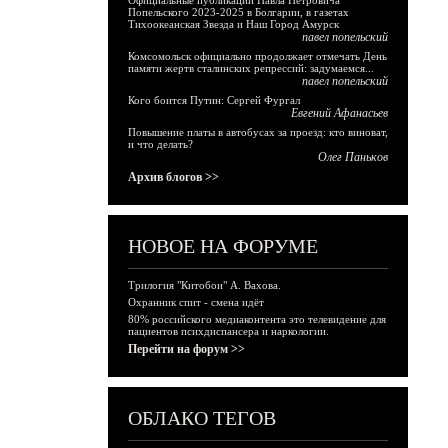
Официальные публикации Павла Петровича
Попельского 2023-2025 в Болгарии, в газетах
Тихоокеанская Звезда и Наш Город Амурск
павел попельский
Комсомольск официально продолжает отмечать День
памяти жертв сталинских репрессий: задумаемся...
павел попельский
Кого боится Путин: Сергей Фургал
Евгений Афанасьев
Повышение платы в автобусах за проезд: кто виноват,
и что делать?
Олег Паньков
Архив блогов >>
НОВОЕ НА ФОРУМЕ
Трилогия "Китобои" А. Вахова.
Охранник спит - смена идёт
80% российского медиаконтента это телевидение для
пациентов психдиспансера и наркологии.
Перейти на форум >>
ОБЛАКО ТЕГОВ