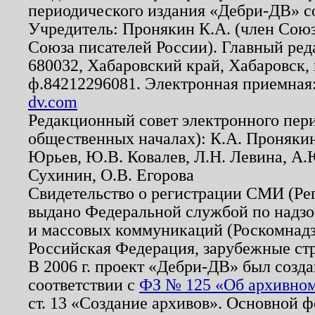
периодического издания «Дебри-ДВ» с
Учредитель: Пронякин К.А. (член Союз
Союза писателей России). Главный ред
680032, Хабаровский край, Хабаровск, п
ф.84212296081. Электронная приемная
dv.com
Редакционный совет электронного пер
общественных началах): К.А. Проняки
Юрьев, Ю.В. Ковалев, Л.Н. Левина, А.
Сухинин, О.В. Егорова
Свидетельство о регистрации СМИ (Р
выдано Федеральной службой по надзо
и массовых коммуникаций (Роскомнадзо
Российская Федерация, зарубежные ст
В 2006 г. проект «Дебри-ДВ» был созда
соответствии с
ФЗ № 125 «Об архивном
ст. 13 «Создание архивов». Основной ф