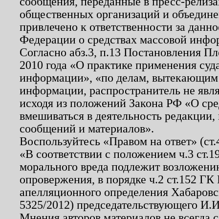
сообщения, переданные в пресс-релиза
общественных организаций и объединен
привлечено к ответственности за данн
Федерации о средствах массовой инфо
Согласно абз.3, п.13 Постановления П
2010 года «О практике применения суд
информации», «по делам, вытекающим
информации, распространитель не явл
исходя из положений Закона РФ «О ср
вмешиваться в деятельность редакции, 
сообщений и материалов».
Воспользуйтесь «Правом на ответ» (ст
«В соответствии с положением ч.3 ст.
морального вреда подлежит возложению
опровержения, в порядке ч.2 ст.152 ГК 
апелляционного определения Хабаровско
5325/2012) председательствующего И.И
Мнения авторов материалов не всегда 