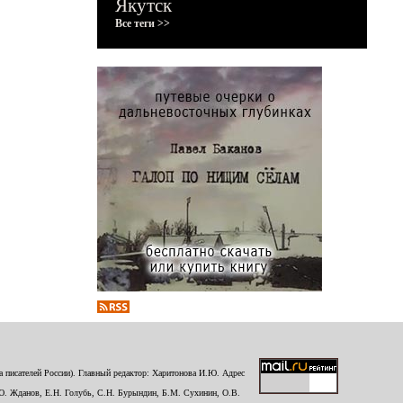
Якутск
Все теги >>
 писателей России). Главный редактор: Харитонова И.Ю. Адрес
Ю. Жданов, Е.Н. Голубь, С.Н. Бурындин, Б.М. Сухинин, О.В.