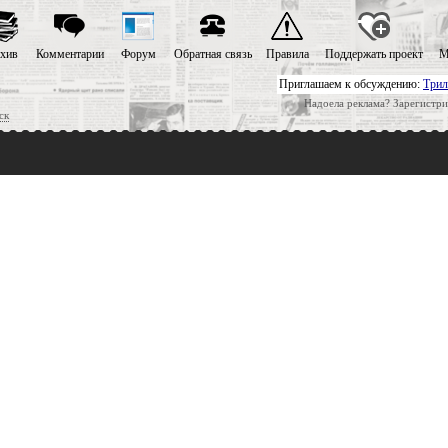
хив
Комментарии
Форум
Обратная связь
Правила
Поддержать проект
М
Приглашаем к обсуждению:
Трил
Надоела реклама? Зарегистри
ск