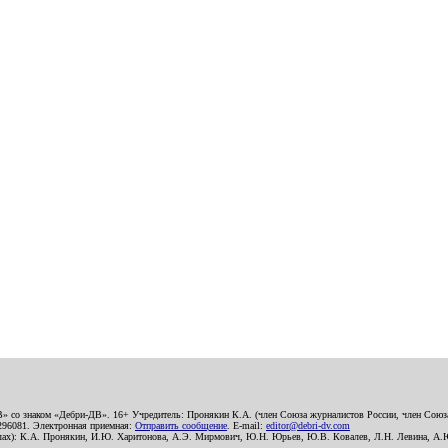
В» со знаком «Дебри-ДВ». 16+ Учредитель: Пронякин К.А. (член Союза журналистов России, член Союза
2296081. Электронная приемная:
Отправить сообщение
. E-mail:
editor@debri-dv.com
алах): К.А. Пронякин, И.Ю. Харитонова, А.Э. Мирмович, Ю.Н. Юрьев, Ю.В. Ковалев, Л.Н. Левина, А.