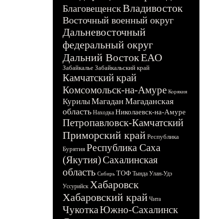
Владивосток
Благовещенск
Восточный военный округ
Дальневосточный
федеральный округ
Дальний Восток
ЕАО
Забайкалье
Забайкальский край
Камчатский край
Комсомольск-на-Амуре
Корякия
Магадан
Магаданская
Курилы
область
Николаевск-на-Амуре
Находка
Петропавловск-Камчатский
Приморский край
Республика
Республика Саха
Бурятия
(Якутия)
Сахалинская
область
ТОФ
Тында
Улан-Удэ
Сибирь
Хабаровск
Уссурийск
Хабаровский край
Чита
Чукотка
Южно-Сахалинск