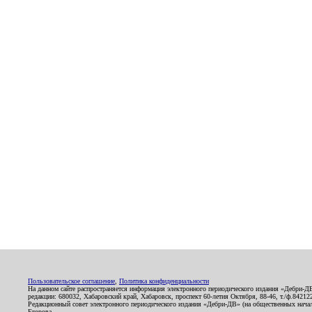
Пользовательское соглашение
,
Политика конфиденциальности
На данном сайте распространяется информация электронного периодического издания «Дебри-Д
редакции: 680032, Хабаровский край, Хабаровск, проспект 60-летия Октября, 88-46, т./ф.8421
Редакционный совет электронного периодического издания «Дебри-ДВ» (на общественных нач
Егорова