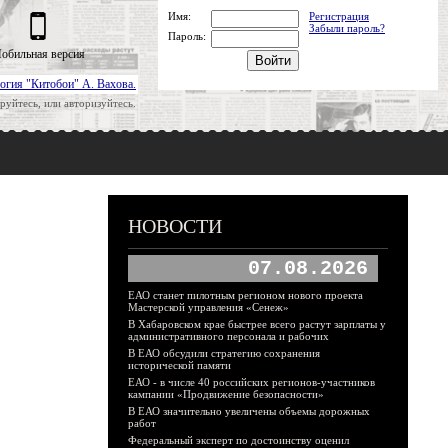
Имя:
Регистрация
Забыли пароль?
Пароль:
обильная версия
огия "Китобои" А. Вахова.
руйтесь, или авторизуйтесь.
НОВОСТИ
07.08.2026
ЕАО станет пилотным регионом нового проекта
Мастерской управления «Сенеж»
В Хабаровском крае быстрее всего растут зарплаты у
административного персонала и рабочих
В ЕАО обсудили стратегию сохранения
исторической памяти
ЕАО - в числе 40 российских регионов-участников
кампании «Продвижение безопасности»
В ЕАО значительно увеличены объемы дорожных
работ
Федеральный эксперт по достоинству оценил