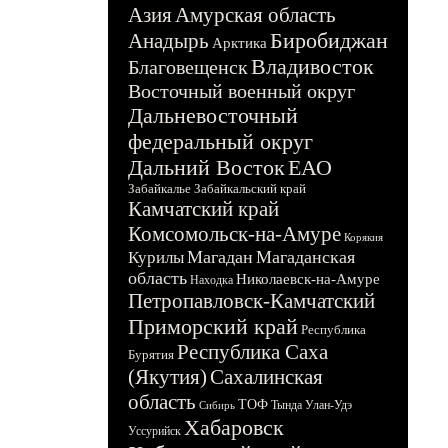
Азия
Амурская область
Биробиджан
Анадырь
Арктика
Владивосток
Благовещенск
Восточный военный округ
Дальневосточный
федеральный округ
Дальний Восток
ЕАО
Забайкалье
Забайкальский край
Камчатский край
Комсомольск-на-Амуре
Корякия
Магадан
Магаданская
Курилы
область
Николаевск-на-Амуре
Находка
Петропавловск-Камчатский
Приморский край
Республика
Республика Саха
Бурятия
(Якутия)
Сахалинская
область
ТОФ
Тында
Улан-Удэ
Сибирь
Хабаровск
Уссурийск