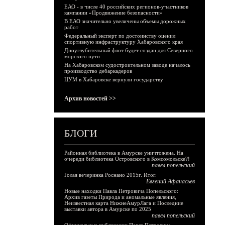
ЕАО - в числе 40 российских регионов-участников
кампании «Продвижение безопасности»
В ЕАО значительно увеличены объемы дорожных
работ
Федеральный эксперт по достоинству оценил
спортивную инфраструктуру Хабаровского края
Дноуглубительный флот будет создан для Северного
морского пути
На Хабаровском судостроительном заводе началось
производство дебаркадеров
ЦУМ в Хабаровске вернули государству
Архив новостей >>
БЛОГИ
Районная библиотека в Амурске уничтожена. На
очереди библиотека Островского в Комсомольске?!
павел попельский
Голая вечеринка Роснано 2015г. Итог.
Евгений Афанасьев
Новые находки Павла Петровича Попельского:
Архив газеты Природа и аномальные явления,
Неизвестная карта НижнеАмурЛага и Последние
выставки автора в Амурске по 2025
павел попельский