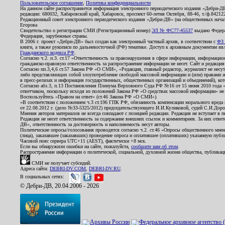
Пользовательское соглашение
,
Политика конфиденциальности
На данном сайте распространяется информация электронного периодического издания «Дебри-Д
редакции: 680032, Хабаровский край, Хабаровск, проспект 60-летия Октября, 88-46, т./ф.8421
Редакционный совет электронного периодического издания «Дебри-ДВ» (на общественных нач
Егорова
Свидетельство о регистрации СМИ (Регистрационный номер)
ЭЛ № ФС77-45537
выдано Федера
Федерация, зарубежные страны.
В 2006 г. проект «Дебри-ДВ» был создан как электронный частный архив, в соответствии с
ФЗ 
книги, а также рукописи по дальневосточной (РФ) тематике. Доступ к архивным документам явля
Гражданского кодекса РФ
.
Согласно ч.2. п.3. ст.17 «Ответственность за правонарушения в сфере информации, информац
гражданско-правовую ответственность за распространение информации не несет. Сайт и редакци
Согласно пп.3,4,6 ст.57 Закона РФ «О СМИ», «Редакция, главный редактор, журналист не несут
либо представляющих собой злоупотребление свободой массовой информации и (или) правами ж
в пресс-релизах и информация государственных, общественных организаций и объединений), кот
Согласно абз.3, п.13 Постановления Пленума Верховного Суда РФ №16 от 15 июня 2010 года 
ответчиком, поскольку исходя из положений Закона РФ «О средствах массовой информации» не 
Воспользуйтесь «Правом на ответ» (ст.46 Закона РФ «О СМИ»).
«В соответствии с положением ч.3 ст.196 ГПК РФ, обязанность компенсации морального вреда п
от 22.08.2012 г. (дело №33-5325/2012) председательствующего И.И.Куликовой, судей С.И.Дор
Мнения авторов материалов не всегда совпадают с позицией редакции. Редакция не вступает в п
Редакция не несет ответственность за содержание внешних ссылок и комментариев. За них отве
ДВ», ответственность за достоверность и наполняемость несут авторы.
Политические опросы/голосования проводятся согласно ч.2. ст.46 «Опросы общественного мнени
(лица), заказавшее (заказавших) проведение опроса и оплатившее (оплативших) указанную публик
Часовой пояс сервера UTC+11 (AEST), фактически +8 мск.
Если вы обнаружили ошибки на сайте, пожалуйста,
сообщите нам об этом
.
Распространение информации о политической, социальной, духовной жизни общества, публикац
СМИ не получает субсидий.
Адреса сайта:
DEBRI-DV.COM
,
DEBRI-DV.RU
.
В социальных сетях:
© Дебри-ДВ, 20.04.2006 - 2026