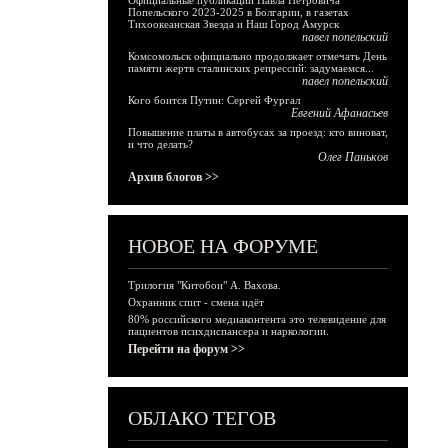
Официальные публикации Павла Петровича
Попельского 2023-2025 в Болгарии, в газетах
Тихоокеанская Звезда и Наш Город Амурск
павел попельский
Комсомольск официально продолжает отмечать День
памяти жертв сталинских репрессий: задумаемся...
павел попельский
Кого боится Путин: Сергей Фургал
Евгений Афанасьев
Повышение платы в автобусах за проезд: кто виноват,
и что делать?
Олег Паньков
Архив блогов >>
НОВОЕ НА ФОРУМЕ
Трилогия "Китобои" А. Вахова.
Охранник спит - смена идёт
80% российского медиаконтента это телевидение для
пациентов психдиспансера и наркологии.
Перейти на форум >>
ОБЛАКО ТЕГОВ