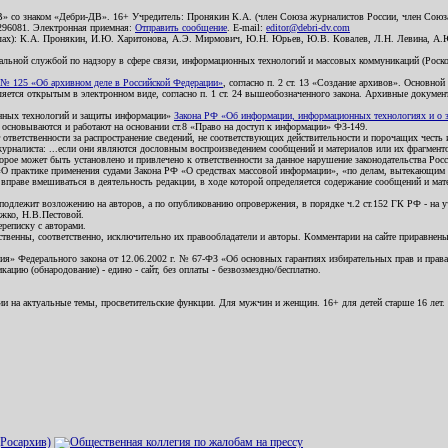
В» со знаком «Дебри-ДВ». 16+ Учредитель: Пронякин К.А. (член Союза журналистов России, член Союза
2296081. Электронная приемная:
Отправить сообщение
. E-mail:
editor@debri-dv.com
алах): К.А. Пронякин, И.Ю. Харитонова, А.Э. Мирмович, Ю.Н. Юрьев, Ю.В. Ковалев, Л.Н. Левина, А.
льной службой по надзору в сфере связи, информационных технологий и массовых коммуникаций (Роском
№ 125 «Об архивном деле в Российской Федерации»
, согласно п. 2 ст. 13 «Создание архивов». Основно
ется открытым в электронном виде, согласно п. 1 ст. 24 вышеобозначенного закона. Архивные документы 
ионных технологий и защиты информации»
Закона РФ «Об информации, информационных технологиях и о за
я основываются и работают на основании ст.8 «Право на доступ к информации» ФЗ-149.
 ответственности за распространение сведений, не соответствующих действительности и порочащих чест
урналиста: ...если они являются дословным воспроизведением сообщений и материалов или их фрагмент
орое может быть установлено и привлечено к ответственности за данное нарушение законодательства Рос
«О практике применения судами Закона РФ «О средствах массовой информации», «по делам, вытекающим 
вправе вмешиваться в деятельность редакции, в ходе которой определяется содержание сообщений и мат
одлежит возложению на авторов, а по опубликованию опровержения, в порядке ч.2 ст.152 ГК РФ - на уч
ожко, Н.В.Пестовой.
ереписку с авторами.
тственны, соответственно, исключительно их правообладатели и авторы. Комментарии на сайте приравне
я» Федерального закона от 12.06.2002 г. № 67-ФЗ «Об основных гарантиях избирательных прав и права н
ацию (обнародование) - едино - сайт, без оплаты - безвозмездно/бесплатно.
ии на актуальные темы, просветительские функции. Для мужчин и женщин. 16+ для детей старше 16 лет.