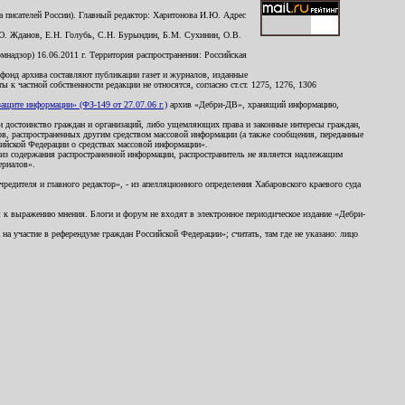
 писателей России). Главный редактор: Харитонова И.Ю. Адрес
Ю. Жданов, Е.Н. Голубь, С.Н. Бурындин, Б.М. Сухинин, О.В.
надзор) 16.06.2011 г. Территория распространения: Российская
й фонд архива составляют публикации газет и журналов, изданные
к частной собственности редакции не относятся, согласно ст.ст. 1275, 1276, 1306
щите информации» (ФЗ-149 от 27.07.06 г.)
архив «Дебри-ДВ», хранящий информацию,
ь и достоинство граждан и организаций, либо ущемляющих права и законные интересы граждан,
ов, распространенных другим средством массовой информации (а также сообщения, переданные
сийской Федерации о средствах массовой информации».
из содержания распространенной информации, распространитель не является надлежащим
ериалов».
редителя и главного редактор», - из апелляционного определения Хабаровского краевого суда
ны к выражению мнения. Блоги и форум не входят в электронное периодическое издание «Дебри-
а участие в референдуме граждан Российской Федерации»; считать, там где не указано: лицо