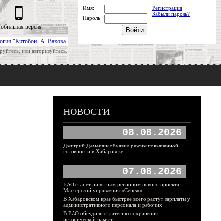
Имя:
Регистрация
Забыли пароль?
Пароль:
обильная версия
огия "Китобои" А. Вахова.
руйтесь, или авторизуйтесь.
НОВОСТИ
08.08.2026
Дмитрий Демешин объявил режим повышенной
готовности в Хабаровске
07.08.2026
ЕАО станет пилотным регионом нового проекта
Мастерской управления «Сенеж»
В Хабаровском крае быстрее всего растут зарплаты у
административного персонала и рабочих
В ЕАО обсудили стратегию сохранения
исторической памяти