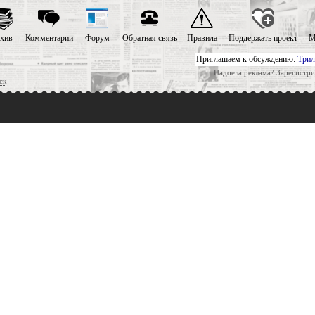
хив
Комментарии
Форум
Обратная связь
Правила
Поддержать проект
М
Приглашаем к обсуждению:
Трил
Надоела реклама? Зарегистри
ск