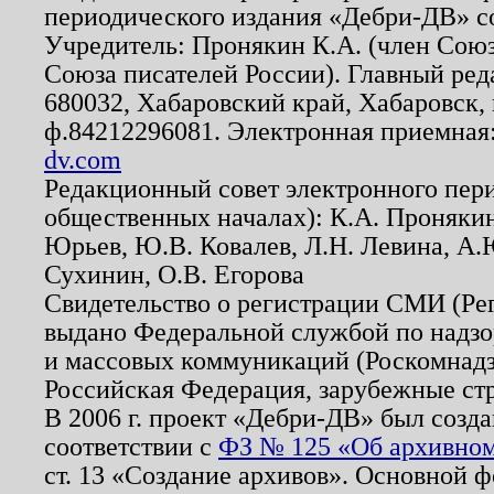
периодического издания «Дебри-ДВ» с
Учредитель: Пронякин К.А. (член Союз
Союза писателей России). Главный ред
680032, Хабаровский край, Хабаровск, п
ф.84212296081. Электронная приемная
dv.com
Редакционный совет электронного пер
общественных началах): К.А. Проняки
Юрьев, Ю.В. Ковалев, Л.Н. Левина, А.
Сухинин, О.В. Егорова
Свидетельство о регистрации СМИ (Р
выдано Федеральной службой по надзо
и массовых коммуникаций (Роскомнадзо
Российская Федерация, зарубежные ст
В 2006 г. проект «Дебри-ДВ» был созда
соответствии с
ФЗ № 125 «Об архивном
ст. 13 «Создание архивов». Основной ф