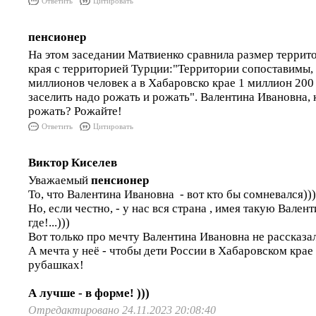
Ответить
Цитировать
пенсионер
На этом заседании Матвиенко сравнила размер террит
края с территорией Турции:"Территории сопоставимы, 
миллионов человек а в Хабаровско крае 1 миллион 200
заселить надо рожать и рожать". Валентина Ивановна, 
рожать? Рожайте!
Ответить
Цитировать
Виктор Киселев
Уважаемый
пенсионер
То, что Валентина Ивановна - вот кто бы сомневался)))
Но, если честно, - у нас вся страна , имея такую Вален
где!...)))
Вот только про мечту Валентина Ивановна не рассказал
А мечта у неё - чтобы дети России в Хабаровском крае 
рубашках!
А лучше - в форме! )))
Отредактировано 24.11.2023 20:08:40