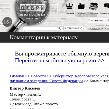
Главная
Разделы
Архив
Коммен
Приглашаем к о
Надоела рек
расширенный пои
Комментарии к материалу
Вы просматриваете обычную версию
Перейти на мобильную версию >>
Главная
>>
Новости
>>
Губернатор Хабаровского края
пленарном заседании Совета Федерации
>> Комментар
Виктор Киселев
Мастер - планы!..
Точки роста!..
Детский сад, итожа просто...