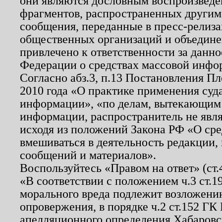
они являются дословным воспроизведе
фрагментов, распространенных другим
сообщения, переданные в пресс-релиза
общественных организаций и объединен
привлечено к ответственности за данн
Федерации о средствах массовой инфо
Согласно абз.3, п.13 Постановления П
2010 года «О практике применения суд
информации», «по делам, вытекающим
информации, распространитель не явл
исходя из положений Закона РФ «О ср
вмешиваться в деятельность редакции, 
сообщений и материалов».
Воспользуйтесь «Правом на ответ» (ст
«В соответствии с положением ч.3 ст.
морального вреда подлежит возложению
опровержения, в порядке ч.2 ст.152 ГК 
апелляционного определения Хабаровско