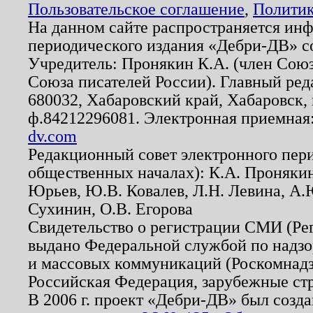
Пользовательское соглашение
,
Политик
На данном сайте распространяется ин
периодического издания «Дебри-ДВ» с
Учредитель: Пронякин К.А. (член Союз
Союза писателей России). Главный ред
680032, Хабаровский край, Хабаровск, п
ф.84212296081. Электронная приемная
dv.com
Редакционный совет электронного пер
общественных началах): К.А. Проняки
Юрьев, Ю.В. Ковалев, Л.Н. Левина, А.
Сухинин, О.В. Егорова
Свидетельство о регистрации СМИ (Р
выдано Федеральной службой по надзо
и массовых коммуникаций (Роскомнадзо
Российская Федерация, зарубежные ст
В 2006 г. проект «Дебри-ДВ» был созда