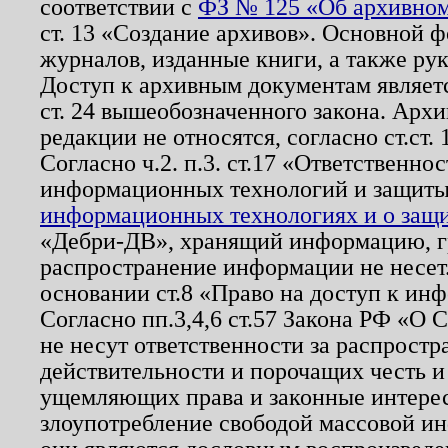
соответствии с
ФЗ № 125 «Об архивном
ст. 13 «Создание архивов». Основной ф
журналов, изданные книги, а также ру
Доступ к архивным документам являетс
ст. 24 вышеобозначенного закона. Арх
редакции не относятся, согласно ст.ст. 
Согласно ч.2. п.3. ст.17 «Ответственн
информационных технологий и защит
информационных технологиях и о защит
«Дебри-ДВ», хранящий информацию, гр
распространение информации не несет.
основании ст.8 «Право на доступ к ин
Согласно пп.3,4,6 ст.57 Закона РФ «О
не несут ответственности за распрост
действительности и порочащих честь и
ущемляющих права и законные интере
злоупотребление свободой массовой ин