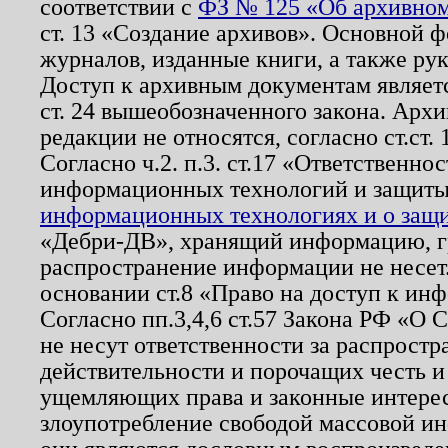
соответствии с
ФЗ № 125 «Об архивном
ст. 13 «Создание архивов». Основной ф
журналов, изданные книги, а также ру
Доступ к архивным документам являетс
ст. 24 вышеобозначенного закона. Арх
редакции не относятся, согласно ст.ст. 
Согласно ч.2. п.3. ст.17 «Ответственн
информационных технологий и защит
информационных технологиях и о защит
«Дебри-ДВ», хранящий информацию, гр
распространение информации не несет.
основании ст.8 «Право на доступ к ин
Согласно пп.3,4,6 ст.57 Закона РФ «О
не несут ответственности за распрост
действительности и порочащих честь и
ущемляющих права и законные интере
злоупотребление свободой массовой ин