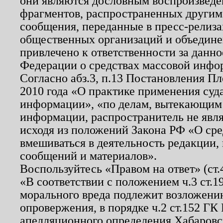
они являются дословным воспроизведе
фрагментов, распространенных другим
сообщения, переданные в пресс-релиза
общественных организаций и объединен
привлечено к ответственности за данн
Федерации о средствах массовой инфо
Согласно абз.3, п.13 Постановления П
2010 года «О практике применения суд
информации», «по делам, вытекающим
информации, распространитель не явл
исходя из положений Закона РФ «О ср
вмешиваться в деятельность редакции, 
сообщений и материалов».
Воспользуйтесь «Правом на ответ» (ст
«В соответствии с положением ч.3 ст.
морального вреда подлежит возложению
опровержения, в порядке ч.2 ст.152 ГК 
апелляционного определения Хабаровско