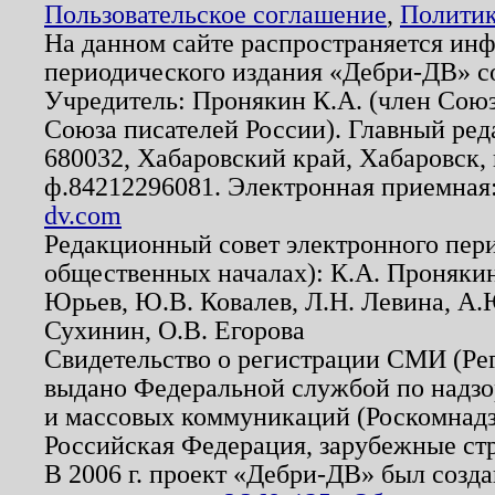
Пользовательское соглашение
,
Политик
На данном сайте распространяется ин
периодического издания «Дебри-ДВ» с
Учредитель: Пронякин К.А. (член Союз
Союза писателей России). Главный ред
680032, Хабаровский край, Хабаровск, п
ф.84212296081. Электронная приемная
dv.com
Редакционный совет электронного пер
общественных началах): К.А. Проняки
Юрьев, Ю.В. Ковалев, Л.Н. Левина, А.
Сухинин, О.В. Егорова
Свидетельство о регистрации СМИ (Р
выдано Федеральной службой по надзо
и массовых коммуникаций (Роскомнадзо
Российская Федерация, зарубежные ст
В 2006 г. проект «Дебри-ДВ» был созда