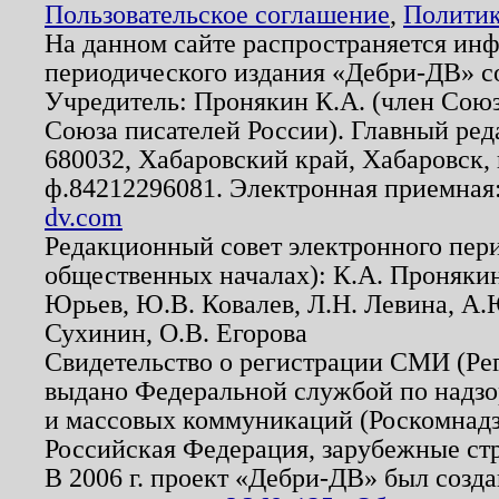
Пользовательское соглашение
,
Политик
На данном сайте распространяется ин
периодического издания «Дебри-ДВ» с
Учредитель: Пронякин К.А. (член Союз
Союза писателей России). Главный ред
680032, Хабаровский край, Хабаровск, п
ф.84212296081. Электронная приемная
dv.com
Редакционный совет электронного пер
общественных началах): К.А. Проняки
Юрьев, Ю.В. Ковалев, Л.Н. Левина, А.
Сухинин, О.В. Егорова
Свидетельство о регистрации СМИ (Р
выдано Федеральной службой по надзо
и массовых коммуникаций (Роскомнадзо
Российская Федерация, зарубежные ст
В 2006 г. проект «Дебри-ДВ» был созда