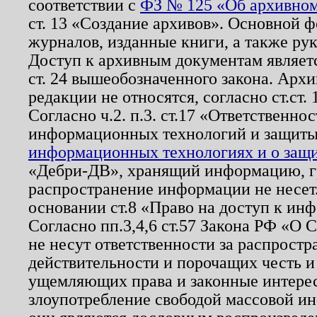
соответствии с
ФЗ № 125 «Об архивном
ст. 13 «Создание архивов». Основной ф
журналов, изданные книги, а также ру
Доступ к архивным документам являетс
ст. 24 вышеобозначенного закона. Арх
редакции не относятся, согласно ст.ст. 
Согласно ч.2. п.3. ст.17 «Ответственн
информационных технологий и защит
информационных технологиях и о защит
«Дебри-ДВ», хранящий информацию, гр
распространение информации не несет.
основании ст.8 «Право на доступ к ин
Согласно пп.3,4,6 ст.57 Закона РФ «О
не несут ответственности за распрост
действительности и порочащих честь и
ущемляющих права и законные интере
злоупотребление свободой массовой ин