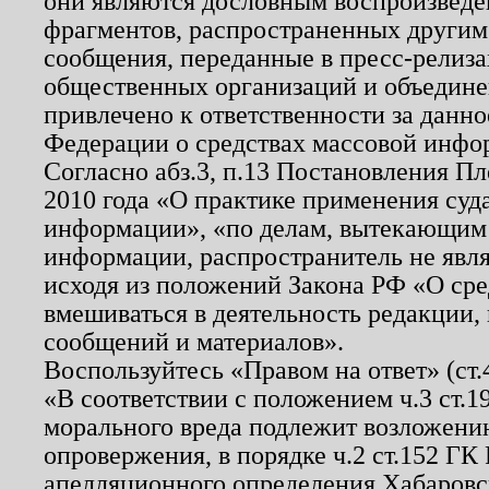
они являются дословным воспроизведе
фрагментов, распространенных другим
сообщения, переданные в пресс-релиза
общественных организаций и объединен
привлечено к ответственности за данн
Федерации о средствах массовой инфо
Согласно абз.3, п.13 Постановления П
2010 года «О практике применения суд
информации», «по делам, вытекающим
информации, распространитель не явл
исходя из положений Закона РФ «О ср
вмешиваться в деятельность редакции, 
сообщений и материалов».
Воспользуйтесь «Правом на ответ» (ст
«В соответствии с положением ч.3 ст.
морального вреда подлежит возложению
опровержения, в порядке ч.2 ст.152 ГК 
апелляционного определения Хабаровско