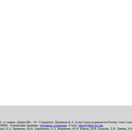
В» со знаком «Дебри-ДВ». 16+ Учредитель: Пронякин К.А. (член Союза журналистов России, член Союза
2296081. Электронная приемная:
Отправить сообщение
. E-mail:
editor@debri-dv.com
алах): К.А. Пронякин, И.Ю. Харитонова, А.Э. Мирмович, Ю.Н. Юрьев, Ю.В. Ковалев, Л.Н. Левина, А.