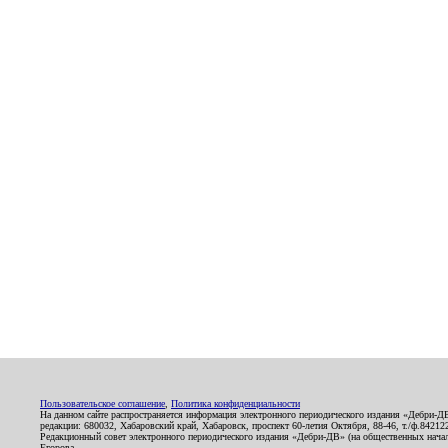
Пользовательское соглашение
,
Политика конфиденциальности
На данном сайте распространяется информация электронного периодического издания «Дебри-Д
редакции: 680032, Хабаровский край, Хабаровск, проспект 60-летия Октября, 88-46, т./ф.8421
Редакционный совет электронного периодического издания «Дебри-ДВ» (на общественных нач
Егорова