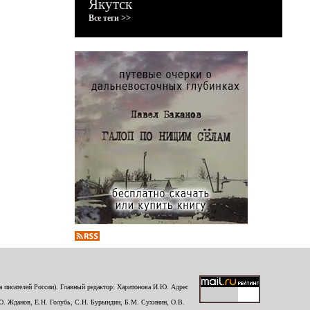
Якутск
Все теги >>
 писателей России). Главный редактор: Харитонова И.Ю. Адрес
Ю. Жданов, Е.Н. Голубь, С.Н. Бурындин, Б.М. Сухинин, О.В.