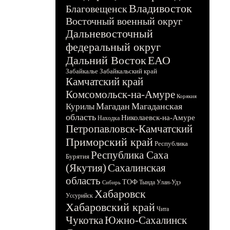
Владивосток
Благовещенск
Восточный военный округ
Дальневосточный
федеральный округ
Дальний Восток
ЕАО
Забайкалье
Забайкальский край
Камчатский край
Комсомольск-на-Амуре
Корякия
Магадан
Магаданская
Курилы
область
Николаевск-на-Амуре
Находка
Петропавловск-Камчатский
Приморский край
Республика
Республика Саха
Бурятия
(Якутия)
Сахалинская
область
ТОФ
Тында
Улан-Удэ
Сибирь
Хабаровск
Уссурийск
Хабаровский край
Чита
Чукотка
Южно-Сахалинск