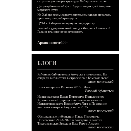
спортивную инфраструктуру Хабаровского края
Дноуглубительный флот будет создан для Северного
морского пути
На Хабаровском судостроительном заводе началось
производство дебаркадеров
ЦУМ в Хабаровске вернули государству
Бывший судоремонтный завод «Якорь» в Советской
Гавани планируют восстановить
Архив новостей >>
БЛОГИ
Районная библиотека в Амурске уничтожена. На
очереди библиотека Островского в Комсомольске?!
павел попельский
Голая вечеринка Роснано 2015г. Итог.
Евгений Афанасьев
Новые находки Павла Петровича Попельского:
Архив газеты Природа и аномальные явления,
Неизвестная карта НижнеАмурЛага и Последние
выставки автора в Амурске по 2025
павел попельский
Официальные публикации Павла Петровича
Попельского 2023-2025 в Болгарии, в газетах
Тихоокеанская Звезда и Наш Город Амурск
павел попельский