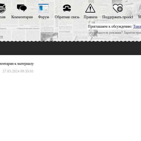
хив
Комментарии
Форум
Обратная связь
Правила
Поддержать проект
М
Приглашаем к обсуждению:
Трил
Надоела реклама? Зарегистри
ск
ентарии к материалу
27.03.2024 09:35:01