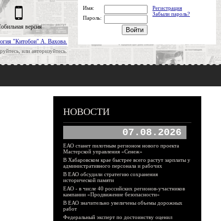
Имя:
Регистрация
Забыли пароль?
Пароль:
обильная версия
огия "Китобои" А. Вахова.
руйтесь, или авторизуйтесь.
НОВОСТИ
07.08.2026
ЕАО станет пилотным регионом нового проекта
Мастерской управления «Сенеж»
В Хабаровском крае быстрее всего растут зарплаты у
административного персонала и рабочих
В ЕАО обсудили стратегию сохранения
исторической памяти
ЕАО - в числе 40 российских регионов-участников
кампании «Продвижение безопасности»
В ЕАО значительно увеличены объемы дорожных
работ
Федеральный эксперт по достоинству оценил