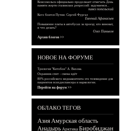
Комсомольск официально продолжает отмечать День
памяти жертв сталинских репрессий: задумаемся...
павел попельский
Кого боится Путин: Сергей Фургал
Евгений Афанасьев
Повышение платы в автобусах за проезд: кто виноват,
и что делать?
Олег Паньков
Архив блогов >>
НОВОЕ НА ФОРУМЕ
Трилогия "Китобои" А. Вахова.
Охранник спит - смена идёт
80% российского медиаконтента это телевидение для
пациентов психдиспансера и наркологии.
Перейти на форум >>
ОБЛАКО ТЕГОВ
Азия
Амурская область
Биробиджан
Анадырь
Арктика