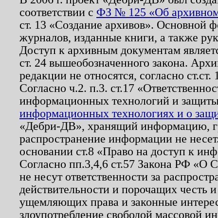
соответствии с
ФЗ № 125 «Об архивном
ст. 13 «Создание архивов». Основной ф
журналов, изданные книги, а также ру
Доступ к архивным документам являетс
ст. 24 вышеобозначенного закона. Арх
редакции не относятся, согласно ст.ст. 
Согласно ч.2. п.3. ст.17 «Ответственн
информационных технологий и защит
информационных технологиях и о защит
«Дебри-ДВ», хранящий информацию, гр
распространение информации не несет.
основании ст.8 «Право на доступ к ин
Согласно пп.3,4,6 ст.57 Закона РФ «О
не несут ответственности за распрост
действительности и порочащих честь и
ущемляющих права и законные интере
злоупотребление свободой массовой ин