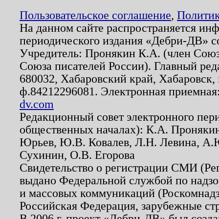
Пользовательское соглашение
,
Политик
На данном сайте распространяется ин
периодического издания «Дебри-ДВ» с
Учредитель: Пронякин К.А. (член Союз
Союза писателей России). Главный ред
680032, Хабаровский край, Хабаровск, п
ф.84212296081. Электронная приемная
dv.com
Редакционный совет электронного пер
общественных началах): К.А. Проняки
Юрьев, Ю.В. Ковалев, Л.Н. Левина, А.
Сухинин, О.В. Егорова
Свидетельство о регистрации СМИ (Р
выдано Федеральной службой по надзо
и массовых коммуникаций (Роскомнадзо
Российская Федерация, зарубежные ст
В 2006 г. проект «Дебри-ДВ» был созда