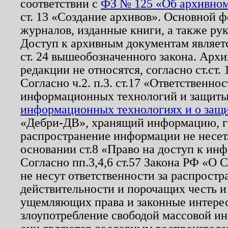
соответствии с
ФЗ № 125 «Об архивном
ст. 13 «Создание архивов». Основной ф
журналов, изданные книги, а также ру
Доступ к архивным документам являетс
ст. 24 вышеобозначенного закона. Арх
редакции не относятся, согласно ст.ст. 
Согласно ч.2. п.3. ст.17 «Ответственн
информационных технологий и защит
информационных технологиях и о защит
«Дебри-ДВ», хранящий информацию, гр
распространение информации не несет.
основании ст.8 «Право на доступ к ин
Согласно пп.3,4,6 ст.57 Закона РФ «О
не несут ответственности за распрост
действительности и порочащих честь и
ущемляющих права и законные интере
злоупотребление свободой массовой ин