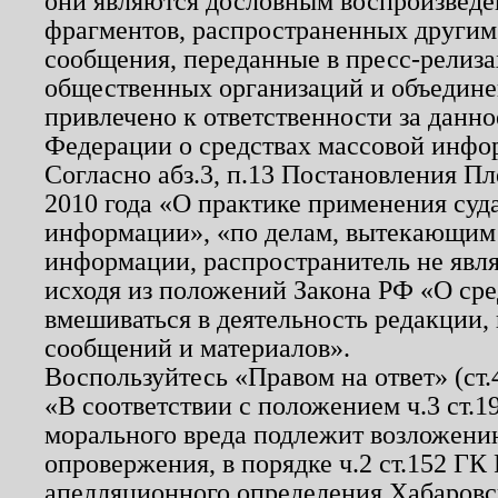
они являются дословным воспроизведе
фрагментов, распространенных другим
сообщения, переданные в пресс-релиза
общественных организаций и объединен
привлечено к ответственности за данн
Федерации о средствах массовой инфо
Согласно абз.3, п.13 Постановления П
2010 года «О практике применения суд
информации», «по делам, вытекающим
информации, распространитель не явл
исходя из положений Закона РФ «О ср
вмешиваться в деятельность редакции, 
сообщений и материалов».
Воспользуйтесь «Правом на ответ» (ст
«В соответствии с положением ч.3 ст.
морального вреда подлежит возложению
опровержения, в порядке ч.2 ст.152 ГК 
апелляционного определения Хабаровско