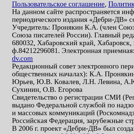
Пользовательское соглашение
,
Политик
На данном сайте распространяется ин
периодического издания «Дебри-ДВ» с
Учредитель: Пронякин К.А. (член Союз
Союза писателей России). Главный ред
680032, Хабаровский край, Хабаровск, п
ф.84212296081. Электронная приемная
dv.com
Редакционный совет электронного пер
общественных началах): К.А. Проняки
Юрьев, Ю.В. Ковалев, Л.Н. Левина, А.
Сухинин, О.В. Егорова
Свидетельство о регистрации СМИ (Р
выдано Федеральной службой по надзо
и массовых коммуникаций (Роскомнадзо
Российская Федерация, зарубежные ст
В 2006 г. проект «Дебри-ДВ» был созда