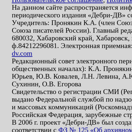
На данном сайте распространяется ин
периодического издания «Дебри-ДВ» с
Учредитель: Пронякин К.А. (член Союз
Союза писателей России). Главный ред
680032, Хабаровский край, Хабаровск, п
ф.84212296081. Электронная приемная
dv.com
Редакционный совет электронного пер
общественных началах): К.А. Проняки
Юрьев, Ю.В. Ковалев, Л.Н. Левина, А.
Сухинин, О.В. Егорова
Свидетельство о регистрации СМИ (Р
выдано Федеральной службой по надзо
и массовых коммуникаций (Роскомнадзо
Российская Федерация, зарубежные ст
В 2006 г. проект «Дебри-ДВ» был созда
соответствии с
ФЗ № 125 «Об архивном