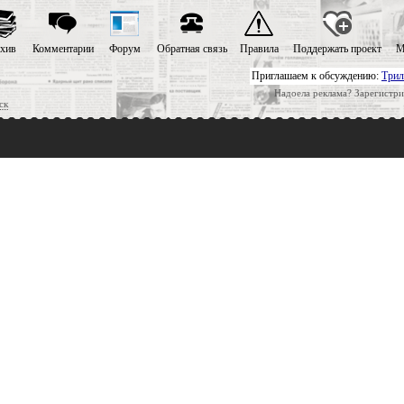
хив
Комментарии
Форум
Обратная связь
Правила
Поддержать проект
М
Приглашаем к обсуждению:
Трил
Надоела реклама? Зарегистри
ск