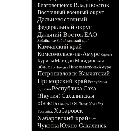
Владивосток
Благовещенск
Восточный военный округ
Дальневосточный
федеральный округ
Дальний Восток
ЕАО
Забайкалье
Забайкальский край
Камчатский край
Комсомольск-на-Амуре
Корякия
Магадан
Магаданская
Курилы
область
Николаевск-на-Амуре
Находка
Петропавловск-Камчатский
Приморский край
Республика
Республика Саха
Бурятия
(Якутия)
Сахалинская
область
ТОФ
Тында
Улан-Удэ
Сибирь
Хабаровск
Уссурийск
Хабаровский край
Чита
Чукотка
Южно-Сахалинск