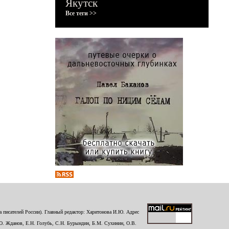
Якутск
Все теги >>
 писателей России). Главный редактор: Харитонова И.Ю. Адрес
Ю. Жданов, Е.Н. Голубь, С.Н. Бурындин, Б.М. Сухинин, О.В.