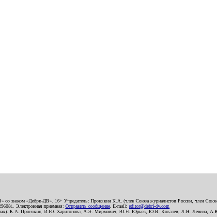
В» со знаком «Дебри-ДВ». 16+ Учредитель: Пронякин К.А. (член Союза журналистов России, член Союза
2296081. Электронная приемная:
Отправить сообщение
. E-mail:
editor@debri-dv.com
алах): К.А. Пронякин, И.Ю. Харитонова, А.Э. Мирмович, Ю.Н. Юрьев, Ю.В. Ковалев, Л.Н. Левина, А.