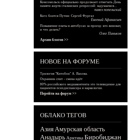
Комсомольск официально продолжает отмечать День
памяти жертв сталинских репрессий: задумаемся...
павел попельский
Кого боится Путин: Сергей Фургал
Евгений Афанасьев
Повышение платы в автобусах за проезд: кто виноват,
и что делать?
Олег Паньков
Архив блогов >>
НОВОЕ НА ФОРУМЕ
Трилогия "Китобои" А. Вахова.
Охранник спит - смена идёт
80% российского медиаконтента это телевидение для
пациентов психдиспансера и наркологии.
Перейти на форум >>
ОБЛАКО ТЕГОВ
Азия
Амурская область
Биробиджан
Анадырь
Арктика