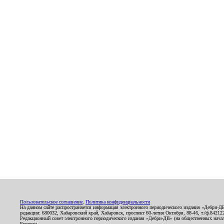
Пользовательское соглашение
,
Политика конфиденциальности
На данном сайте распространяется информация электронного периодического издания «Дебри-Д
редакции: 680032, Хабаровский край, Хабаровск, проспект 60-летия Октября, 88-46, т./ф.8421
Редакционный совет электронного периодического издания «Дебри-ДВ» (на общественных нач
Егорова