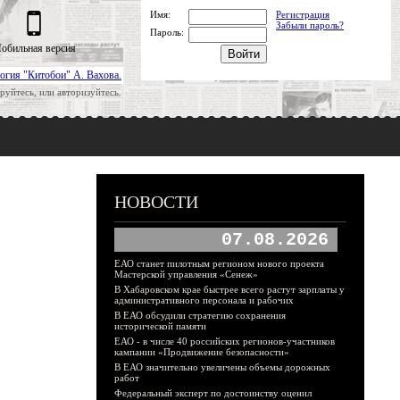
Имя:
Регистрация
Забыли пароль?
Пароль:
обильная версия
огия "Китобои" А. Вахова.
руйтесь, или авторизуйтесь.
НОВОСТИ
07.08.2026
ЕАО станет пилотным регионом нового проекта
Мастерской управления «Сенеж»
В Хабаровском крае быстрее всего растут зарплаты у
административного персонала и рабочих
В ЕАО обсудили стратегию сохранения
исторической памяти
ЕАО - в числе 40 российских регионов-участников
кампании «Продвижение безопасности»
В ЕАО значительно увеличены объемы дорожных
работ
Федеральный эксперт по достоинству оценил