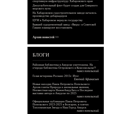
спортивную инфраструктуру Хабаровского края
Дноуглубительный флот будет создан для Северного
морского пути
На Хабаровском судостроительном заводе началось
производство дебаркадеров
ЦУМ в Хабаровске вернули государству
Бывший судоремонтный завод «Якорь» в Советской
Гавани планируют восстановить
Архив новостей >>
БЛОГИ
Районная библиотека в Амурске уничтожена. На
очереди библиотека Островского в Комсомольске?!
павел попельский
Голая вечеринка Роснано 2015г. Итог.
Евгений Афанасьев
Новые находки Павла Петровича Попельского:
Архив газеты Природа и аномальные явления,
Неизвестная карта НижнеАмурЛага и Последние
выставки автора в Амурске по 2025
павел попельский
Официальные публикации Павла Петровича
Попельского 2023-2025 в Болгарии, в газетах
Тихоокеанская Звезда и Наш Город Амурск
павел попельский