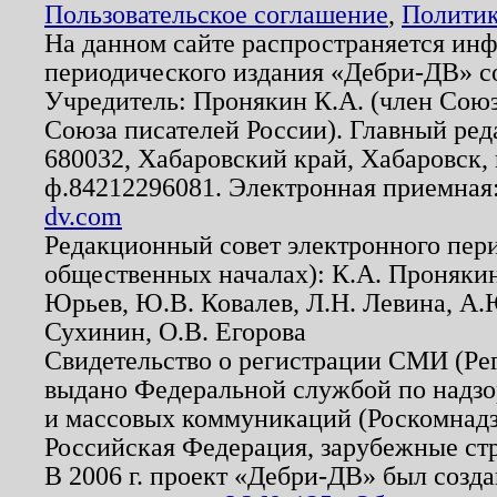
Пользовательское соглашение
,
Политик
На данном сайте распространяется ин
периодического издания «Дебри-ДВ» с
Учредитель: Пронякин К.А. (член Союз
Союза писателей России). Главный ред
680032, Хабаровский край, Хабаровск, п
ф.84212296081. Электронная приемная
dv.com
Редакционный совет электронного пер
общественных началах): К.А. Проняки
Юрьев, Ю.В. Ковалев, Л.Н. Левина, А.
Сухинин, О.В. Егорова
Свидетельство о регистрации СМИ (Р
выдано Федеральной службой по надзо
и массовых коммуникаций (Роскомнадзо
Российская Федерация, зарубежные ст
В 2006 г. проект «Дебри-ДВ» был созда