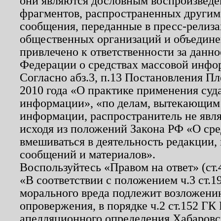
они являются дословным воспроизведе
фрагментов, распространенных другим
сообщения, переданные в пресс-релиза
общественных организаций и объединен
привлечено к ответственности за данн
Федерации о средствах массовой инфо
Согласно абз.3, п.13 Постановления П
2010 года «О практике применения суд
информации», «по делам, вытекающим
информации, распространитель не явл
исходя из положений Закона РФ «О ср
вмешиваться в деятельность редакции, 
сообщений и материалов».
Воспользуйтесь «Правом на ответ» (ст
«В соответствии с положением ч.3 ст.
морального вреда подлежит возложению
опровержения, в порядке ч.2 ст.152 ГК 
апелляционного определения Хабаровско