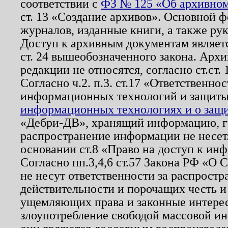
соответствии с
ФЗ № 125 «Об архивном
ст. 13 «Создание архивов». Основной ф
журналов, изданные книги, а также ру
Доступ к архивным документам являетс
ст. 24 вышеобозначенного закона. Арх
редакции не относятся, согласно ст.ст. 
Согласно ч.2. п.3. ст.17 «Ответственн
информационных технологий и защит
информационных технологиях и о защит
«Дебри-ДВ», хранящий информацию, гр
распространение информации не несет.
основании ст.8 «Право на доступ к ин
Согласно пп.3,4,6 ст.57 Закона РФ «О
не несут ответственности за распрост
действительности и порочащих честь и
ущемляющих права и законные интере
злоупотребление свободой массовой ин