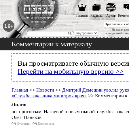
Главная
Разделы
Архив
Коммен
Приглашаем к о
Надоела рек
расширенный пои
Комментарии к материалу
Вы просматриваете обычную версию
Перейти на мобильную версию >>
Главная
>>
Новости
>>
Дмитрий Демешин уволил рук
«Служба заказчика минстроя края»
>> Комментарии к 
Лилия
по прогнозам Нагаевой новым главой службы заказ
Олег Паньков.
Ответить
Цитировать