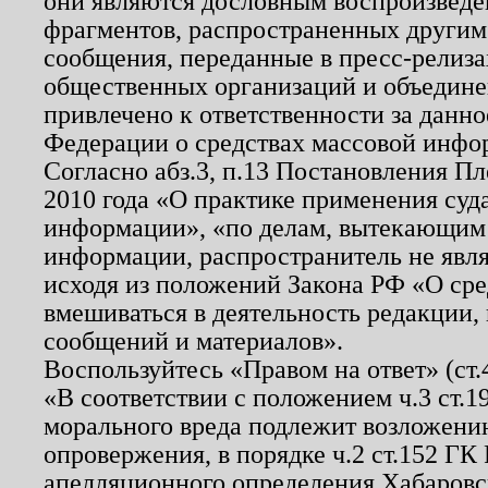
они являются дословным воспроизведе
фрагментов, распространенных другим
сообщения, переданные в пресс-релиза
общественных организаций и объединен
привлечено к ответственности за данн
Федерации о средствах массовой инфо
Согласно абз.3, п.13 Постановления П
2010 года «О практике применения суд
информации», «по делам, вытекающим
информации, распространитель не явл
исходя из положений Закона РФ «О ср
вмешиваться в деятельность редакции, 
сообщений и материалов».
Воспользуйтесь «Правом на ответ» (ст
«В соответствии с положением ч.3 ст.
морального вреда подлежит возложению
опровержения, в порядке ч.2 ст.152 ГК 
апелляционного определения Хабаровско