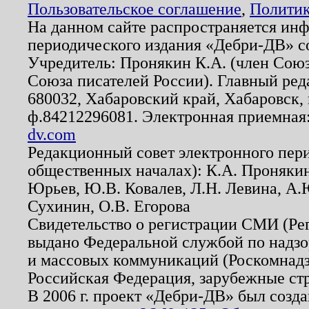
Пользовательское соглашение
,
Политик
На данном сайте распространяется ин
периодического издания «Дебри-ДВ» с
Учредитель: Пронякин К.А. (член Союз
Союза писателей России). Главный ред
680032, Хабаровский край, Хабаровск, п
ф.84212296081. Электронная приемная
dv.com
Редакционный совет электронного пер
общественных началах): К.А. Проняки
Юрьев, Ю.В. Ковалев, Л.Н. Левина, А.
Сухинин, О.В. Егорова
Свидетельство о регистрации СМИ (Р
выдано Федеральной службой по надзо
и массовых коммуникаций (Роскомнадзо
Российская Федерация, зарубежные ст
В 2006 г. проект «Дебри-ДВ» был созда