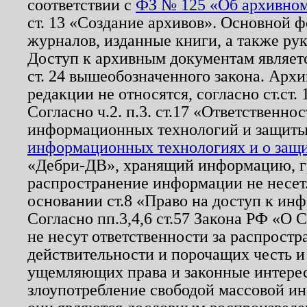
соответствии с
ФЗ № 125 «Об архивном
ст. 13 «Создание архивов». Основной ф
журналов, изданные книги, а также ру
Доступ к архивным документам являетс
ст. 24 вышеобозначенного закона. Арх
редакции не относятся, согласно ст.ст. 
Согласно ч.2. п.3. ст.17 «Ответственн
информационных технологий и защит
информационных технологиях и о защит
«Дебри-ДВ», хранящий информацию, гр
распространение информации не несет.
основании ст.8 «Право на доступ к ин
Согласно пп.3,4,6 ст.57 Закона РФ «О
не несут ответственности за распрост
действительности и порочащих честь и
ущемляющих права и законные интере
злоупотребление свободой массовой ин